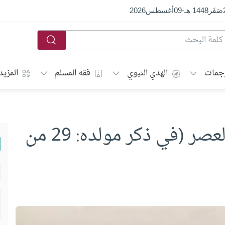
صَفَر
1448 هـ
-
09
أغسطس
2026
جمات
الهدي النبوي
فقه المسلم
المزيد
أحمد محمد شاكر.. محدّث العصر (في ذكر مولده: 29 من