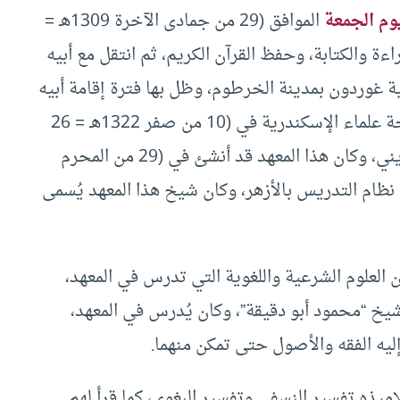
وم الجمعة
الموافق (29 من جمادى الآخرة 1309هـ =
 مبادئ القراءة والكتابة، وحفظ القرآن الكريم، ثم انتقل مع أبيه
ة غوردون بمدينة الخرطوم، وظل بها فترة إقامة أبيه
في السودان، فلما عاد الوالد إلى مصر ليتولى مشيخة علماء الإسكندرية في (10 من صفر 1322هـ = 26
من إبريل 1904م) ألحق ابنه بمعهد الإسكندرية الديني، وكان هذا المعهد قد أنشئ في (29 من المحرم
، ويتبع التعليم فيه نظام التدريس بالأزهر، وكان شيخ هذا المعهد يُسمى
العلوم الشرعية واللغوية التي تدرس في المعهد،
يخ “محمود أبو دقيقة”، وكان يُدرس في المعهد،
ليه الفقه والأصول حتى تمكن منهما.
يذه تفسير النسفي وتفسير البغوي، كما قرأ لهم