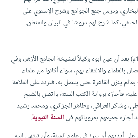
بخاري، ودرس جمع الجوامع وشرح الإسنوي على
لحنفي، كما شرح لهم دروسًا في البيان والمنطق.
انتقل أحمد شاكر إلى القاهرة سنة (1327هـ = 1909م) بعد أن عين أبوه وكيلاً لمشيخة الجامع الأزهر، وفي
ال بالعلماء والالتقاء بهم، سواء أكانوا من علماء
ع بعالم ينزل القاهرة حتى يتصل به، فتردد على العلامة
يه، فأجازه برواية الكتب الستة، واتصل بالشيخ
ي، وشاكر العراقي، وطاهر الجزائري، ومحمد رشيد
د أجازه جميعهم بمروياتهم في
السنة النبوية
.
 على أيديهم أن يبرز في علوم السنة، وأن تنتهي إليه