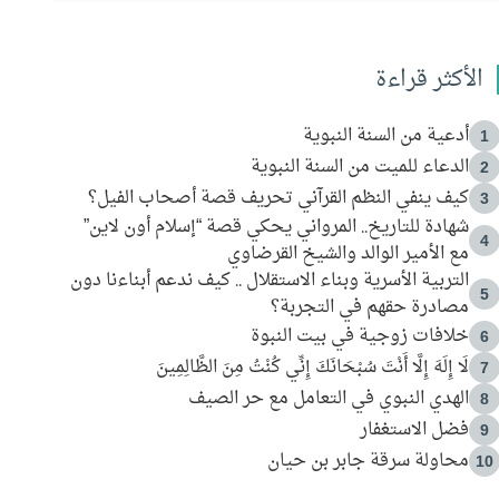
الأكثر قراءة
أدعية من السنة النبوية
1
الدعاء للميت من السنة النبوية
2
كيف ينفي النظم القرآني تحريف قصة أصحاب الفيل؟
3
شهادة للتاريخ.. المرواني يحكي قصة “إسلام أون لاين”
4
مع الأمير الوالد والشيخ القرضاوي
التربية الأسرية وبناء الاستقلال .. كيف ندعم أبناءنا دون
5
مصادرة حقهم في التجربة؟
خلافات زوجية في بيت النبوة
6
لَا إِلَهَ إِلَّا أَنْتَ سُبْحَانَكَ إِنِّي كُنْتُ مِنَ الظَّالِمِينَ
7
الهدي النبوي في التعامل مع حر الصيف
8
فضل الاستغفار
9
محاولة سرقة جابر بن حيان
10