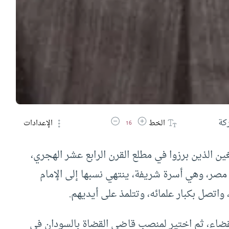
زيادة حجم الخط
تقليل حجم الخط
كة
الخط
الإعدادات
16
ين الذين برزوا في مطلع القرن الرابع عشر الهجري،
مصر، وهي أسرة شريفة، ينتهي نسبها إلى الإمام
واتصل بكبار علمائه، وتتلمذ على أيديهم.
القضاء، ثم اختير لمنصب قاضي القضاة بالسودان في