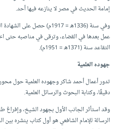
إمامة الحديث في مصر لا ينازعه فيها أحد.
وفي سنة (1336هـ = 1917م) حصل 
عمل بعدها في القضاء، وترقى في مناصبه حتى اختير
التقاعد سنة (1371هـ = 1951م).
جهوده العلمية
تدور أعمال أحمد شاكر وجهوده العلمية حول محو
دقيقًا، وكتابة البحوث والرسائل العلمية.
وقد استأثر الجانب الأول بجهود الشيخ، وإفراغ طا
الرسالة للإمام الشافعي هو أول كتاب ينشره بين ال