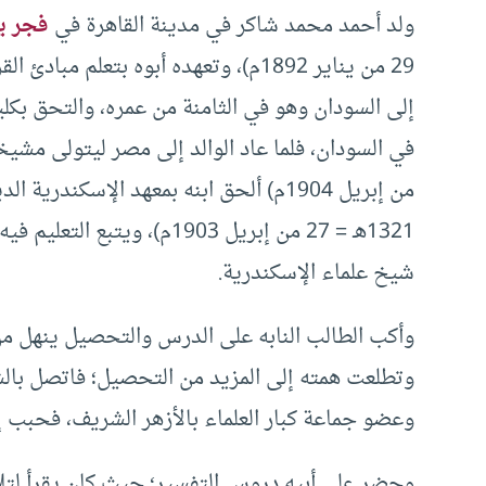
ولد أحمد محمد شاكر في مدينة القاهرة في
فجر ي
29 من يناير 1892م)، وتعهده أبوه بتعلم
إلى السودان وهو في الثامنة من عمره، والتحق بكلي
1321هـ = 27 من إبريل 1903م)
شيخ علماء الإسكندرية.
وأكب الطالب النابه على الدرس والتحصيل ينهل من 
وتطلعت همته إلى المزيد من التحصيل؛ فاتصل بالش
وعضو جماعة كبار العلماء بالأزهر الشريف، فحبب إ
وحضر على أبيه دروس التفسير؛ حيث كان يقرأ لتلام