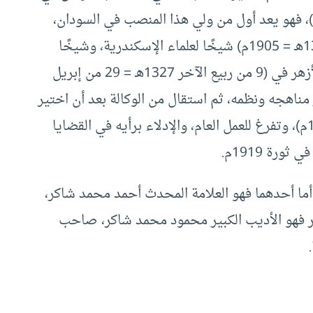
 من ذي القعدة 1317هـ = 11 من مارس 1900م)، فهو يعد أول من ولي هذا المنصب في السودان،
ووضع نظم القضاء الشرعي، ثم عين في سنة (1332هـ = 1905م) شيخًا لعلماء الإسكندرية، وشيخًا
لمعهدها الديني، ثم اختير وكيلاً لمشيخة الجامع الأزهر في (9 من ربيع الآخر 1327هـ = 29 من إبريل
ر مناهجه ونظمه، ثم استقال من الوكالة بعد أن اختير
عضوًا في الجمعية التشريعية سنة (1331هـ = 1913م)، وتفرغ للعمل العام، والإدلاء برأيه في القضايا
رة 1919م.
، أما أحدهما فهو العلامة المحدث أحمد محمد شاكر،
ر فهو الأديب الكبير محمود محمد شاكر، صاحب