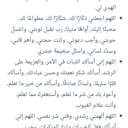
الهدى لي.
اللهم اجعلني ذكّارًا لك, شكّارًا لك, مطواعًا لك,
مخبتًا إليك, أواهًا منيبًا, رب تقبل توبتي, واغسل
حوبتي, وأجب دعوتي, وثبّت حجتي, واهدِ قلبي،
وسدِّد لساني, واسلل سخيمة صدري.
اللهم إني أسألك الثبات في الأمر, والعزيمة على
الرشد, أسألك شكر نعمتك وحسن عبادتك, وأسألك
قلبًا سليمًا, ولسانًا صادقًا, وأسألك من خير ما تعلم,
وأعوذ بك من شر ما تعلم, وأستغفرك مما تعلم,
وأنت علام الغيوب.
اللهم ألهمني رشدي, وقني شر نفسي. اللهم إني
أسألك فعل الخيرات وترك المنكرات, وحب