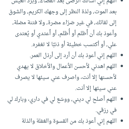
اللهم إني أسألك الرضى بعد القضاء, وبرد العيش
بعد الموت, ولذة النظر إلى وجهك الكريم, والشوق
إلى لقائك, في غير ضرّاء مضرة, ولا فتنة مضلة,
وأعوذ بك أن أَظلم أو أُظلم, أو أَعتدي أو يُعتدى
علي, أو أكتسب خطيئة أو ذنبًا لا تغفره.
اللهم إني أعوذ بك أن أرد إلى أرذل العمر.
اللهم اهدني لأحسن الأعمال والأخلاق لا يهدي
لأحسنها إلا أنت، واصرف عني سيئها لا يصرف
عني سيئها إلا أنت.
اللهم أصلح لي ديني, ووسّع لي في داري، وبارك لي
في رزقي.
اللهم إني أعوذ بك من القسوة والغفلة والذلة