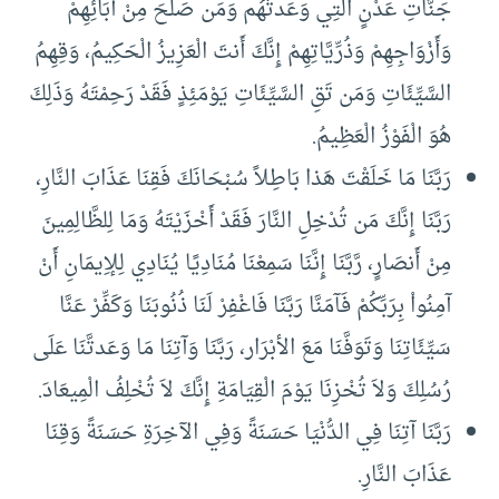
جَنَّاتِ عَدْنٍ الَّتِي وَعَدتَّهُم وَمَن صَلَحَ مِنْ آبَائِهِمْ
وَأَزْوَاجِهِمْ وَذُرِّيَّاتِهِمْ إِنَّكَ أَنتَ الْعَزِيزُ الْحَكِيمُ، وَقِهِمُ
السَّيِّئَاتِ وَمَن تَقِ السَّيِّئَاتِ يَوْمَئِذٍ فَقَدْ رَحِمْتَهُ وَذَلِكَ
هُوَ الْفَوْزُ الْعَظِيمُ.
رَبَّنَا مَا خَلَقْتَ هَذا بَاطِلاً سُبْحَانَكَ فَقِنَا عَذَابَ النَّارِ،
رَبَّنَا إِنَّكَ مَن تُدْخِلِ النَّارَ فَقَدْ أَخْزَيْتَهُ وَمَا لِلظَّالِمِينَ
مِنْ أَنصَارٍ، رَّبَّنَا إِنَّنَا سَمِعْنَا مُنَادِيًا يُنَادِي لِلإِيمَانِ أَنْ
آمِنُواْ بِرَبِّكُمْ فَآمَنَّا رَبَّنَا فَاغْفِرْ لَنَا ذُنُوبَنَا وَكَفِّرْ عَنَّا
سَيِّئَاتِنَا وَتَوَفَّنَا مَعَ الأبْرَار، رَبَّنَا وَآتِنَا مَا وَعَدتَّنَا عَلَى
رُسُلِكَ وَلاَ تُخْزِنَا يَوْمَ الْقِيَامَةِ إِنَّكَ لاَ تُخْلِفُ الْمِيعَادَ.
رَبَّنَا آتِنَا فِي الدُّنْيَا حَسَنَةً وَفِي الآخِرَةِ حَسَنَةً وَقِنَا
عَذَابَ النَّارِ.