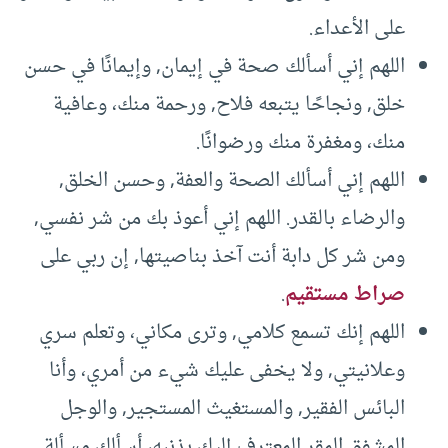
على الأعداء.
اللهم إني أسألك صحة في إيمان, وإيمانًا في حسن
خلق, ونجاحًا يتبعه فلاح, ورحمة منك، وعافية
منك، ومغفرة منك ورضوانًا.
اللهم إني أسألك الصحة والعفة, وحسن الخلق,
والرضاء بالقدر. اللهم إني أعوذ بك من شر نفسي,
ومن شر كل دابة أنت آخذ بناصيتها, إن ربي على
صراط مستقيم
.
اللهم إنك تسمع كلامي, وترى مكاني، وتعلم سري
وعلانيتي, ولا يخفى عليك شيء من أمري، وأنا
البائس الفقير, والمستغيث المستجير, والوجل
المشفق المقر المعترف إليك بذنبه، أسألك مسألة