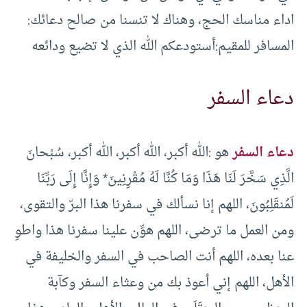
اداء مناسك الحج، وهناك لا تنسنا من صالح دعائك:
المسافر للمقيم:
أستودعكم الله الذي لا تضيع ودائعه
دعاء السفر
دعاء السفر
هو :الله أكبر، الله أكبر، الله أكبر، سُبْحانَ
الَّذِي سَخَّرَ لَنَا هَذَا وَمَا كُنَّا لَهُ مُقْرِنِينَ* وَإِنَّا إِلَى رَبِّنَا
لَمُنقَلِبُونَ، اللهم إنا نسألك في سفرنا هذا البرّ والتقوى،
ومن العمل ما ترضى، اللهم هوِّن علينا سفرنا هذا واطوِ
عنا بعده، اللهم أنت الصاحب في السفر والخليفة في
الأهل، اللهم إني أعوذ بك من وعثاء السفر وكآبة