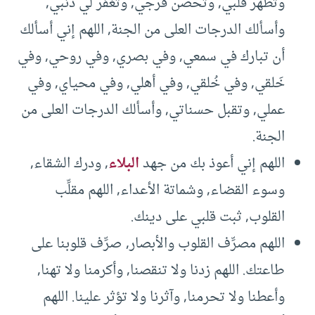
وتطهر قلبي, وتحصن فرجي, وتغفر لي ذنبي,
وأسألك الدرجات العلى من الجنة, اللهم إني أسألك
أن تبارك في سمعي, وفي بصري, وفي روحي, وفي
خَلقي, وفي خُلقي, وفي أهلي, وفي محياي, وفي
عملي, وتقبل حسناتي, وأسألك الدرجات العلى من
الجنة.
اللهم إني أعوذ بك من جهد
البلاء
, ودرك الشقاء,
وسوء القضاء, وشماتة الأعداء, اللهم مقلِّب
القلوب, ثبت قلبي على دينك.
اللهم مصرِّف القلوب والأبصار, صرِّف قلوبنا على
طاعتك. اللهم زدنا ولا تنقصنا, وأكرمنا ولا تهنا,
وأعطنا ولا تحرمنا, وآثرنا ولا تؤثر علينا. اللهم