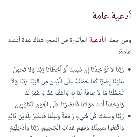
أدعية عامة
ومن جملة ال
أدعية
المأثورة في الحج، هناك عدة أدعية
عامة:
رَبَّنَا لاَ تُؤَاخِذْنَا إِن نَّسِينَا أَوْ أَخْطَأْنَا رَبَّنَا وَلاَ تَحْمِلْ
عَلَيْنَا إِصْرًا كَمَا حَمَلْتَهُ عَلَى الَّذِينَ مِن قَبْلِنَا رَبَّنَا وَلاَ
تُحَمِّلْنَا مَا لاَ طَاقَةَ لَنَا بِهِ وَاعْفُ عَنَّا وَاغْفِرْ لَنَا
وَارْحَمْنَآ أَنتَ مَوْلاَنَا فَانصُرْنَا عَلَى الْقَوْمِ الْكَافِرِينَ.
رَبَّنَا وَسِعْتَ كُلَّ شَيْءٍ رَّحْمَةً وَعِلْمًا فَاغْفِرْ لِلَّذِينَ تَابُوا
وَاتَّبَعُوا سَبِيلَكَ وَقِهِمْ عَذَابَ الْجَحِيمِ، رَبَّنَا وَأَدْخِلْهُمْ