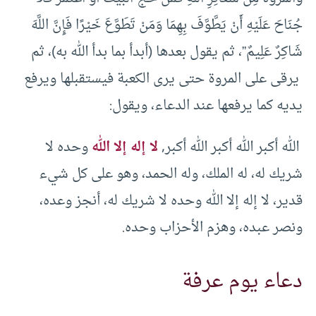
جُنَاحَ عَلَيْهِ أَنْ يَطَّوَّفَ بِهِمَا وَمَنْ تَطَوَّعَ خَيْرًا فَإِنَّ اللَّهَ
شَاكِرٌ عَلِيمٌ”، ثم يقول بعدها (أبدأ بما بدأ الله به)، ثم
يرقى على المروة حتى يرى الكعبة فيستقبلها ويرفع
يديه كما يرفعها عند الدعاء، ويقول:
الله أكبر الله أكبر الله أكبر,
لا إله إلا الله
وحده لا
شريك له، له الملك، وله الحمد، وهو على كل شيء
قدير، لا إله إلا الله وحده لا شريك له، أنجز وعده،
ونصر عبده، وهزم الأحزاب وحده.
دعاء يوم عرفة