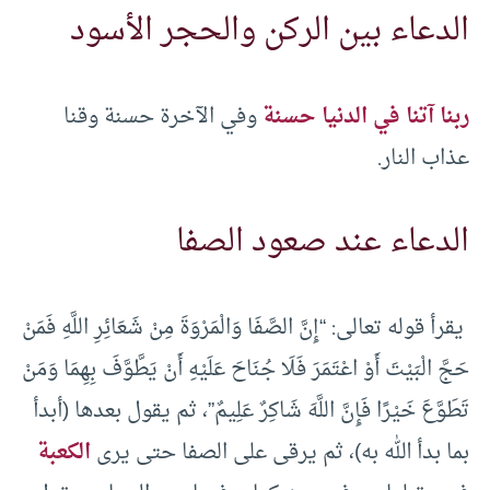
الدعاء بين الركن والحجر الأسود
ربنا آتنا في الدنيا حسنة
وفي الآخرة حسنة وقنا
عذاب النار.
الدعاء عند صعود الصفا
يقرأ قوله تعالى: “إِنَّ الصَّفَا وَالْمَرْوَةَ مِنْ شَعَائِرِ اللَّهِ فَمَنْ
حَجَّ الْبَيْتَ أَوْ اعْتَمَرَ فَلَا جُنَاحَ عَلَيْهِ أَنْ يَطَّوَّفَ بِهِمَا وَمَنْ
تَطَوَّعَ خَيْرًا فَإِنَّ اللَّهَ شَاكِرٌ عَلِيمٌ”، ثم يقول بعدها (أبدأ
بما بدأ الله به)، ثم يرقى على الصفا حتى يرى
الكعبة