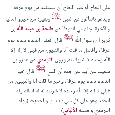
على الحاج أو غير الحاج أن يستفيد من يوم عرفة
ﷺ
ويدعو بالمأثور عن النبي
وبغيره من خيري الدنيا
والآخرة، جاء في الموطأ عن
طلحة بن عبيد الله
بن
ﷺ
كريز أن رسول الله
قال: أفضل الدعاء دعاء يوم
عرفة، وأفضل ما قلت أنا والنبيون من قبلي لا إله إلا
الله وحده لا شريك له. وروى
الترمذي
عن عمرو بن
ﷺ
شعيب عن أبيه عن جده أن النبي
قال: خير
الدعاء دعاء يوم عرفة، وخير ما قلت أنا والنبيون من
قبلي لا إله إلا الله وحده لا شريك له له الملك وله
الحمد وهو على كل شيء قدير. والحديث (رواه
الترمذي وحسنه
الألباني
).