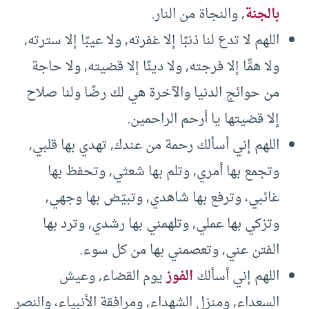
بالجنة
, والنجاة من النار.
اللهم لا تدع لنا ذنبًا إلا غفرته, ولا عيبًا إلا سترته,
ولا همًّا إلا فرجته, ولا دينًا إلا قضيته, ولا حاجة
من حوائج الدنيا والآخرة هي لك رضًا ولنا صلاح
إلا قضيتها يا أرحم الراحمين.
اللهم إني أسألك رحمة من عندك, تهدي بها قلبي,
وتجمع بها أمري, وتلم بها شعثي, وتحفظ بها
غائبي، وترفع بها شاهدي, وتبيّض بها وجهي,
وتزكي بها عملي, وتلهمني بها رشدي, وترد بها
الفتن عني, وتعصمني بها من كل سوء.
اللهم إني أسألك
الفوز
يوم القضاء, وعيش
السعداء, ومنزل الشهداء, ومرافقة الأنبياء، والنصر