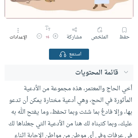
زيادة حجم الخط
تقليل حجم الخط
حفظ
الملخص
مشاركة
الإعدادات
16
استمع
قائمة المحتويات
أخي الحاج والمعتمر، هذه مجموعة من الأدعية
المأثورة في الحج، وهي أدعية مختارة يمكن أن تدعو
بها، وإلا فادعُ بما شئت وبما تحفظ، وما يفتح الله به
عليك، وبما كتبناه لك هنا من الأدعية التي جعلناها لك
في عرفات وفي أي موطن من مواطن الإجابة اثناء