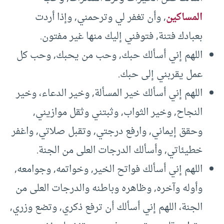
المساكين
, وأن تغفر لي وترحمني, وإذا أردت
بعبادك فتنة, فتوفني إليك منها غير مفتون.
اللهم إني أسألك حبك, وحب من يحبك, وحب كل
عمل يقربني إلى حبك.
اللهم إني أسألك خير المسألة, وخير الدعاء، وخير
النجاح, وخير الثواب, وثبتني وثقل موازيني,
وحقق إيماني, وارفع درجتي, وتقبل صلاتي, واغفر
خطيئاتي, وأسألك الدرجات العلى من الجنة.
اللهم إني أسألك فواتح الخير, وخواتمه, وجوامعه,
وأوله وآخره, وظاهره وباطنه والدرجات العلى من
الجنة، اللهم إني أسألك أن ترفع ذكري, وتضع وزري,