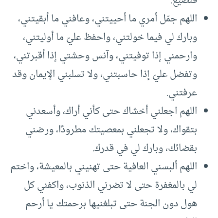
فنضيع.
اللهم جمّل أمري ما أحييتني، وعافني ما أبقيتني،
وبارك لي فيما خولتني، واحفظ عليّ ما أوليتني،
وارحمني إذا توفيتني، وآنس وحشتي إذا أقبرتني،
وتفضل عليّ إذا حاسبتني، ولا تسلبني الإيمان وقد
عرفتني.
اللهم اجعلني أخشاك حتى كأني أراك، وأسعدني
بتقواك، ولا تجعلني بمعصيتك مطرودًا، ورضني
بقضائك، وبارك لي في قدرك.
اللهم ألبسني العافية حتى تهنيني بالمعيشة، واختم
لي بالمغفرة حتى لا تضرني الذنوب، واكفني كل
هول دون الجنة حتى تبلغنيها برحمتك يا أرحم