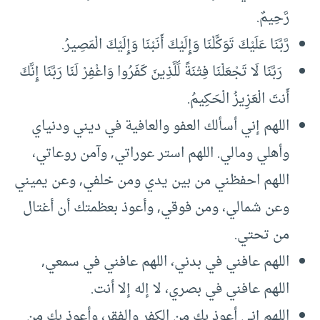
رَّحِيمٌ.
رَّبَّنَا عَلَيْكَ تَوَكَّلْنَا وَإِلَيْكَ أَنَبْنَا وَإِلَيْكَ الْمَصِيرُ.
رَبَّنَا لَا تَجْعَلْنَا فِتْنَةً لِّلَّذِينَ كَفَرُوا وَاغْفِرْ لَنَا رَبَّنَا إِنَّكَ
أَنتَ الْعَزِيزُ الْحَكِيمُ.
اللهم إني أسألك العفو والعافية في ديني ودنياي
وأهلي ومالي. اللهم استر عوراتي, وآمن روعاتي،
اللهم احفظني من بين يدي ومن خلفي, وعن يميني
وعن شمالي، ومن فوقي, وأعوذ بعظمتك أن أغتال
من تحتي.
اللهم عافني في بدني، اللهم عافني في سمعي,
اللهم عافني في بصري، لا إله إلا أنت.
اللهم إني أعوذ بك من الكفر والفقر، وأعوذ بك من