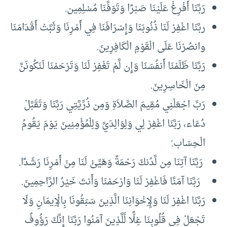
رَبَّنَا أَفْرِغْ عَلَيْنَا صَبْرًا وَتَوَفَّنَا مُسْلِمِين.
ربَّنَا اغْفِرْ لَنَا ذُنُوبَنَا وَإِسْرَافَنَا فِي أَمْرِنَا وَثَبِّتْ أَقْدَامَنَا
وانصُرْنَا عَلَى الْقَوْمِ الْكَافِرِينَ.
رَبَّنَا ظَلَمْنَا أَنفُسَنَا وَإِن لَّمْ تَغْفِرْ لَنَا وَتَرْحَمْنَا لَنَكُونَنَّ
مِنَ الْخَاسِرِينَ.
رَبِّ اجْعَلْنِي مُقِيمَ الصَّلاَةِ وَمِن ذُرِّيَّتِي رَبَّنَا وَتَقَبَّلْ
دُعَاء، رَبَّنَا اغْفِرْ لِي وَلِوَالِدَيَّ وَلِلْمُؤْمِنِينَ يَوْمَ يَقُومُ
الْحِسَاب.ُ
رَبَّنَا آتِنَا مِن لَّدُنكَ رَحْمَةً وَهَيِّئْ لَنَا مِنْ أَمْرِنَا رَشَدًا.
رَبَّنَا آمَنَّا فَاغْفِرْ لَنَا وَارْحَمْنَا وَأَنتَ خَيْرُ الرَّاحِمِينَ.
رَبَّنَا اغْفِرْ لَنَا وَلِإِخْوَانِنَا الَّذِينَ سَبَقُونَا بِالْإِيمَانِ وَلَا
تَجْعَلْ فِي قُلُوبِنَا غِلًّا لِّلَّذِينَ آمَنُوا رَبَّنَا إِنَّكَ رَؤُوفٌ