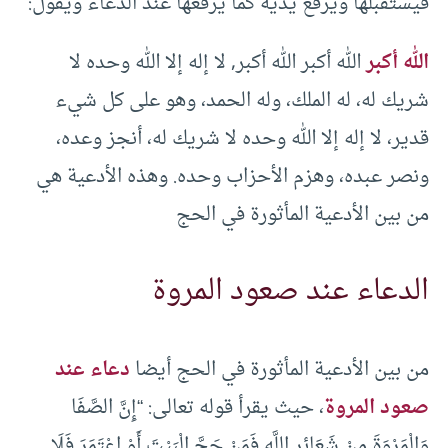
فيستقبلها ويرفع يديه كما يرفعها عند الدعاء ويقول:
الله أكبر
الله أكبر الله أكبر, لا إله إلا الله وحده لا
شريك له، له الملك، وله الحمد، وهو على كل شيء
قدير، لا إله إلا الله وحده لا شريك له، أنجز وعده،
ونصر عبده، وهزم الأحزاب وحده. وهذه الأدعية هي
من بين الأدعية المأثورة في الحج
الدعاء عند صعود المروة
من بين الأدعية المأثورة في الحج أيضا
دعاء عند
صعود المروة
، حيث يقرأ قوله تعالى: “إِنَّ الصَّفَا
وَالْمَرْوَةَ مِنْ شَعَائِرِ اللَّهِ فَمَنْ حَجَّ الْبَيْتَ أَوْ اعْتَمَرَ فَلَا