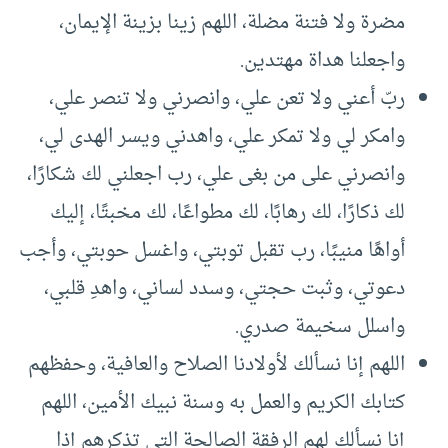
مضرة ولا فتنة مضلة، اللهم زينا بزينة الإيمان،
واجعلنا هداة مهتدين.
ربّ أعني ولا تعن علي، وانصرني ولا تنصر علي،
وامكر لي ولا تمكر علي، واهدني ويسر الهدى لي،
وانصرني على من بغى علي، رب اجعلني لك شكارًا،
لك ذكارًا، لك رهابًا، لك مطواعًا، لك مخبتًا، إليك
أواهًا منيبًا، رب تقبل توبتي، واغسل حوبتي، وأجب
دعوتي، وثبت حجتي، وسدد لساني، واهدِ قلبي،
واسلل سخيمة صدري.
اللهم إنا نسألك لأولادنا الصلاح والعافية، وحفظهم
كتابك الكريم والعمل به وسنة نبيك الأمين، اللهم
إنا نسألك لهم الرفقة الصالحة التي تذكرهم إذا