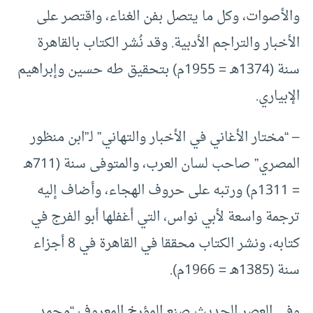
والأصوات، وكل ما يتصل بفن الغناء، واقتصر على
الأخبار والتراجم الأدبية. وقد نُشر الكتاب بالقاهرة
سنة (1374هـ = 1955م) بتحقيق طه حسين وإبراهيم
الإبياري.
– “مختار الأغاني في الأخبار والتهاني” لـ”ابن منظور
المصري” صاحب لسان العرب، والمتوفى سنة (711هـ
= 1311م) ورتبه على حروف الهجاء، وأضاف إليه
ترجمة واسعة لأبي نواس، التي أغفلها أبو الفرج في
كتابه، ونشر الكتاب محققا في القاهرة في 8 أجزاء
سنة (1385هـ = 1966م).
وفي العصر الحديث صنع المؤرخ المعروف “محمد