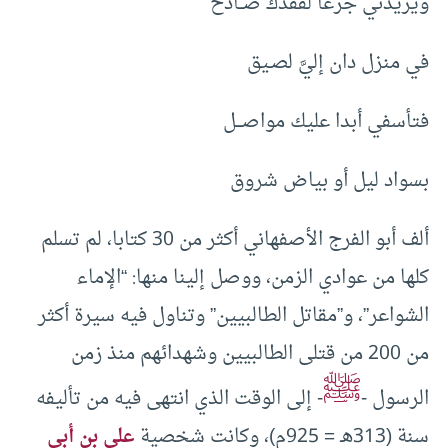
ويزيدني جزعا لفقدك صــادح
في منزل دان إليَّ لصـيق
فتأسفي أبدا عليك مواصـــل
بسواد ليل أو بياض شروق
ألف أبو الفرج الأصفهاني أكثر من 30 كتابا، لم تسلم
كلها من عوادي الزمن، ووصل إلينا منها: “الإماء
الشواعر”، و”مقاتل الطالبيين” وتناول فيه سيرة أكثر
من 200 من قتلى الطالبيين وشهدائهم منذ زمن
ﷺ
الرسول -
- إلى الوقت الذي انتهى فيه من تأليفه
سنة (313هـ = 925م)، وكانت شخصية
علي بن أبي