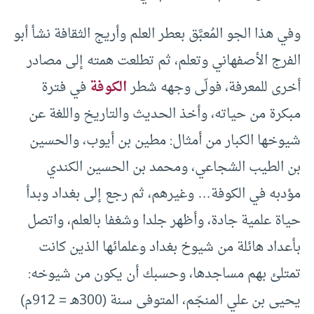
وفي هذا الجو المُعبَّق بعطر العلم وأريج الثقافة نشأ أبو
الفرج الأصفهاني وتعلم، ثم تطلعت همته إلى مصادر
أخرى للمعرفة، فولّى وجهه شطر
الكوفة
في فترة
مبكرة من حياته، وأخذ الحديث والتاريخ واللغة عن
شيوخها الكبار من أمثال: مطين بن أيوب، والحسين
بن الطيب الشجاعي، ومحمد بن الحسين الكندي
مؤدبه في الكوفة… وغيرهم، ثم رجع إلى بغداد وبدأ
حياة علمية جادة، وأظهر جلدا وشغفا بالعلم، واتصل
بأعداد هائلة من شيوخ بغداد وعلمائها الذين كانت
تمتلئ بهم مساجدها، وحسبك أن يكون من شيوخه:
يحيى بن علي المنجّم، المتوفى سنة (300هـ = 912م)