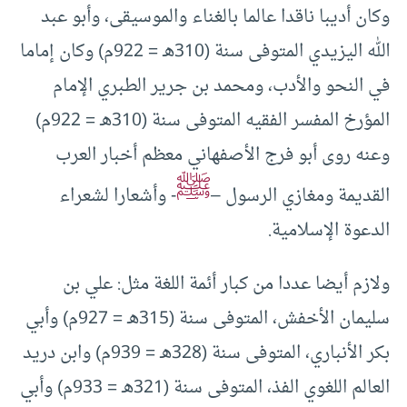
وكان أديبا ناقدا عالما بالغناء والموسيقى، وأبو عبد
الله اليزيدي المتوفى سنة (310هـ = 922م) وكان إماما
في النحو والأدب، ومحمد بن جرير الطبري الإمام
المؤرخ المفسر الفقيه المتوفى سنة (310هـ = 922م)
وعنه روى أبو فرج الأصفهاني معظم أخبار العرب
ﷺ
القديمة ومغازي الرسول –
- وأشعارا لشعراء
الدعوة الإسلامية.
ولازم أيضا عددا من كبار أئمة اللغة مثل: علي بن
سليمان الأخفش، المتوفى سنة (315هـ = 927م) وأبي
بكر الأنباري، المتوفى سنة (328هـ = 939م) وابن دريد
العالم اللغوي الفذ، المتوفى سنة (321هـ = 933م) وأبي