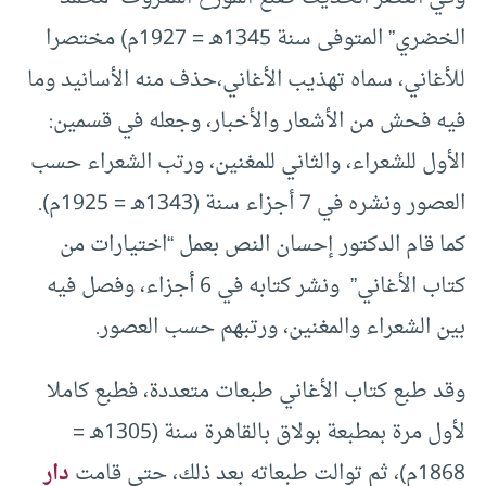
الخضري” المتوفى سنة 1345هـ = 1927م) مختصرا
للأغاني، سماه تهذيب الأغاني،حذف منه الأسانيد وما
فيه فحش من الأشعار والأخبار، وجعله في قسمين:
الأول للشعراء، والثاني للمغنين، ورتب الشعراء حسب
العصور ونشره في 7 أجزاء سنة (1343هـ = 1925م).
كما قام الدكتور إحسان النص بعمل “اختيارات من
كتاب الأغاني” ونشر كتابه في 6 أجزاء، وفصل فيه
بين الشعراء والمغنين، ورتبهم حسب العصور.
وقد طبع كتاب الأغاني طبعات متعددة، فطبع كاملا
لأول مرة بمطبعة بولاق بالقاهرة سنة (1305هـ =
1868م)، ثم توالت طبعاته بعد ذلك، حتى قامت
دار