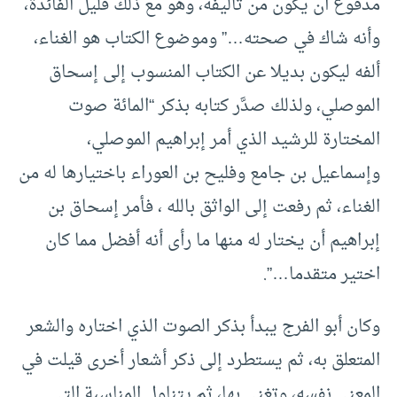
مدفوع أن يكون من تأليفه، وهو مع ذلك قليل الفائدة،
وأنه شاك في صحته…” وموضوع الكتاب هو الغناء،
ألفه ليكون بديلا عن الكتاب المنسوب إلى إسحاق
الموصلي، ولذلك صدَّر كتابه بذكر “المائة صوت
المختارة للرشيد الذي أمر إبراهيم الموصلي،
وإسماعيل بن جامع وفليح بن العوراء باختيارها له من
الغناء، ثم رفعت إلى الواثق بالله ، فأمر إسحاق بن
إبراهيم أن يختار له منها ما رأى أنه أفضل مما كان
اختير متقدما…”.
وكان أبو الفرج يبدأ بذكر الصوت الذي اختاره والشعر
المتعلق به، ثم يستطرد إلى ذكر أشعار أخرى قيلت في
المعنى نفسه، وتغني بها، ثم يتناول المناسبة التي