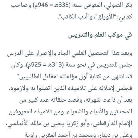
بكر الصولي، المتوفى سنة (335هـ = 946م) وصاحب
كتابيْ: “الأوراق”، و”أدب الكاتب”.
في موكب العلم والتدريس
وبعد هذا التحصيل العلمي الجاد والإصرار على الدرس
جلس للتدريس في نحو سنة (313هـ = 925م)، وكان
قد انتهى من كتابة أول مؤلفاته “مقاتل الطالبيين”
فجلس لإملائه على تلاميذه الذين اتصلوا به ولازموه،
بعد أن ذاعت شهرته، وقصد حلقاته عدد كبير من
المحدثين والأدباء والشعراء. ومن تلاميذه المعروفين
الإمام الدارقطني، وأبو زكريا يحيى بن مالك الأندلسي،
وعلي بن دينار، ومحمد بن أحمد المغربي راوية