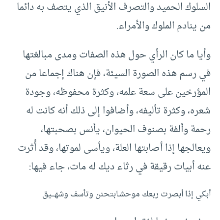
السلوك الحميد والتصرف الأنيق الذي يتصف به دائما
من ينادم الملوك والأمراء.
وأيا ما كان الرأي حول هذه الصفات ومدى مبالغتها
في رسم هذه الصورة السيئة، فإن هناك إجماعا من
المؤرخين على سعة علمه، وكثرة محفوظه، وجودة
شعره، وكثرة تأليفه، وأضافوا إلى ذلك أنه كانت له
رحمة وألفة بصنوف الحيوان، يأنس بصحبتها،
ويعالجها إذا أصابتها العلة، ويأسى لموتها، وقد أُثرت
عنه أبيات رقيقة في رثاء ديك له مات، جاء فيها:
أبكي إذا أبصرت ربعك موحشـابتحنن وتأسف وشهـــيق