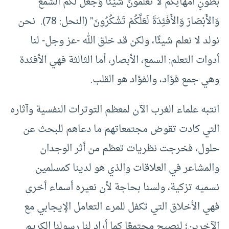
بُطُونِ أُمَّهَاتِكُمْ لاَ تَعْلَمُونَ شَيْئًا وَجَعَلَ لَكُمُ الْسَّمْعَ
وَالأَبْصَارَ وَالأَفْئِدَةَ لَعَلَّكُمْ تَشْكُرُونَ” (النحل: 78). نحن
نولد لا نعلم شيئًا، ولكن قد خلق الله -عز وجل- لنا
أدوات التعلم: السمع، الأبصار، أما الثالثة فهي الأفئدة
وهي جمع فؤاد، والفؤاد هو القلب.
انتبه علماء الغرب الآن لمعظم التوترات النفسية وآثاره
التي كادت تقوض مجتمعاتهم ما دعاهم للبحث عن
حلول، فخرجت نظريات تعظم من أثر الوجدان
والمشاعر في العلاقات والذي هو لدينا كمسلمين
نسميه تزكية، ولسنا بحاجة لأن نعيره أسماء أخرى
فهي الأخلاق التي تكفل للمرء التعامل الإيجابي مع
الآخرين؛ لنصبح مجتمعًا كما أراد لنا رسولنا الكريم