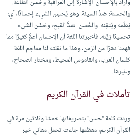
وأراد بالإحسان: الإشارة إلى المراقبة وحُسن الطاعة.
والحسنة: ضدُّ السيئة. وهو يُحسِن الشيء إحسانًا، أي:
يَعلَمه ويُتقِنه. والحُسن: ضدُّ القبح، وحَسَّن الشيء
تحسينًا زيَّنه. فأخبرتنا اللغة أن الإحسان أعمُّ كثيرًا مما
فهمنا دهرًا من الزمن، وهذا ما نقلته لنا معاجم اللغة
كلسان العرب، والقاموس المحيط، ومختار الصحاح،
وغيرها.
تأملات في القرآن الكريم
وردت كلمة “حسن” بتصريفاتها خمسًا وثلاثين مرة في
القرآن الكريم، معظمها جاءت تحمل معاني خير