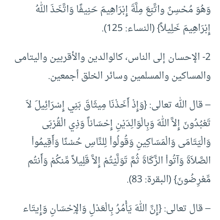
وَهُوَ مُحْسِنٌ واتَّبَعَ مِلَّةَ إِبْرَاهِيمَ حَنِيفًا وَاتَّخَذَ اللهُ
إِبْرَاهِيمَ خَلِيلاً} (النساء: 125).
2- الإحسان إلى الناس، كالوالدين والأقربين واليتامى
والمساكين والمسلمين وسائر الخلق أجمعين.
– قال الله تعالى: {وَإِذْ أَخَذْنَا مِيثَاقَ بَنِي إِسْرَائِيلَ لاَ
تَعْبُدُونَ إِلاَّ اللهَ وَبِالْوَالِدَيْنِ إِحْسَاناً وَذِي الْقُرْبَى
وَالْيَتَامَى وَالْمَسَاكِينِ وَقُولُواْ لِلنَّاسِ حُسْنًا وَأَقِيمُواْ
الصَّلاَةَ وَآتُواْ الزَّكَاةَ ثُمَّ تَوَلَّيْتُمْ إِلاَّ قَلِيلاً مِّنكُمْ وَأَنتُم
مِّعْرِضُونَ} (البقرة: 83).
– قال تعالى: {إِنَّ اللهَ يَأْمُرُ بِالْعَدْلِ وَالإِحْسَانِ وَإِيتَاء