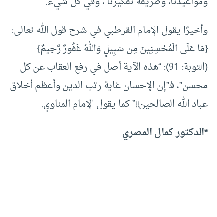
ومواعيدنا، وطريقة تفكيرنا ، وفي كل شيء.
وأخيرًا يقول الإمام القرطبي في شرح قول الله تعالى:
{مَا عَلَى الْمُحْسِنِينَ مِن سَبِيلٍ وَاللهُ غَفُورٌ رَّحِيمٌ}
(التوبة: 91): “هذه الآية أصل في رفع العقاب عن كل
محسن”، فـ”إن الإحسان غاية رتب الدين وأعظم أخلاق
عباد الله الصالحين!!” كما يقول الإمام المناوي.
*الدكتور كمال المصري