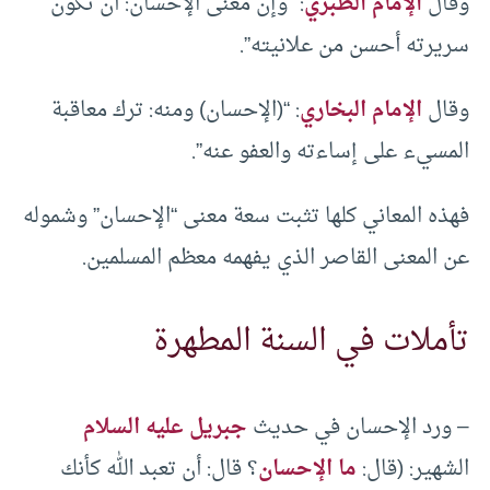
وقال
الإمام الطبري
: “وإن معنى الإحسان: أن تكون
سريرته أحسن من علانيته”.
وقال
الإمام البخاري
: “(الإحسان) ومنه: ترك معاقبة
المسيء على إساءته والعفو عنه”.
فهذه المعاني كلها تثبت سعة معنى “الإحسان” وشموله
عن المعنى القاصر الذي يفهمه معظم المسلمين.
تأملات في السنة المطهرة
– ورد الإحسان في حديث
جبريل عليه السلام
الشهير: (قال:
ما الإحسان
؟ قال: أن تعبد الله كأنك