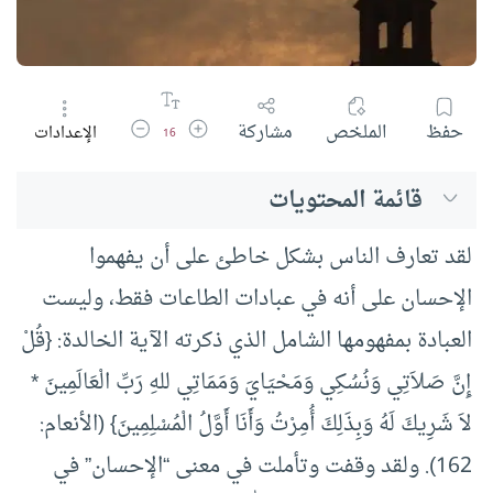
زيادة حجم الخط
تقليل حجم الخط
حفظ
الملخص
مشاركة
الإعدادات
16
قائمة المحتويات
لقد تعارف الناس بشكل خاطئ على أن يفهموا
الإحسان على أنه في عبادات الطاعات فقط، وليست
العبادة بمفهومها الشامل الذي ذكرته الآية الخالدة: {قُلْ
إِنَّ صَلاَتِي وَنُسُكِي وَمَحْيَايَ وَمَمَاتِي للهِ رَبِّ الْعَالَمِينَ *
لاَ شَرِيكَ لَهُ وَبِذَلِكَ أُمِرْتُ وَأَنَا أَوَّلُ الْمُسْلِمِينَ} (الأنعام:
162). ولقد وقفت وتأملت في معنى “الإحسان” في