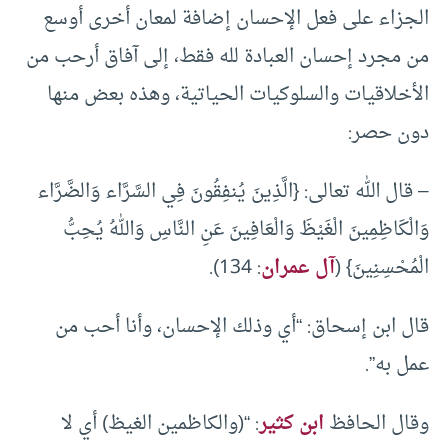
الجزاء على فعل الإحسان إضافة لمعان أخرى أوسع
من مجرد إحسان العبادة لله فقط، إلى آفاق أرحب من
الأخلاقيات والسلوكيات الحياتية، وهذه بعض منها
دون حصر:
– قال الله تعالى: {الَّذِينَ يُنفِقُونَ فِي السَّرَّاء وَالضَّرَّاء
وَالْكَاظِمِينَ الْغَيْظَ وَالْعَافِينَ عَنِ النَّاسِ وَاللهُ يُحِبُّ
الْمُحْسِنِينَ} (
آل عمران
: 134).
قال ابن إسحاق: “أي وذلك الإحسان، وأنا أحب من
عمل به”.
وقال الحافظ
ابن كثير
: “(والكاظمين الغيظ) أي لا