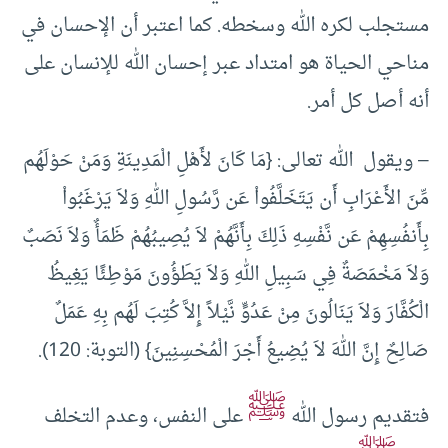
مستجلب لكره الله وسخطه. كما اعتبر أن الإحسان في
مناحي الحياة هو امتداد عبر إحسان الله للإنسان على
أنه أصل كل أمر.
– ويقول الله تعالى: {مَا كَانَ لأَهْلِ الْمَدِينَةِ وَمَنْ حَوْلَهُم
مِّنَ الأَعْرَابِ أَن يَتَخَلَّفُواْ عَن رَّسُولِ اللهِ وَلاَ يَرْغَبُواْ
بِأَنفُسِهِمْ عَن نَّفْسِهِ ذَلِكَ بِأَنَّهُمْ لاَ يُصِيبُهُمْ ظَمَأٌ وَلاَ نَصَبٌ
وَلاَ مَخْمَصَةٌ فِي سَبِيلِ اللهِ وَلاَ يَطَؤُونَ مَوْطِئًا يَغِيظُ
الْكُفَّارَ وَلاَ يَنَالُونَ مِنْ عَدُوٍّ نَّيْلاً إِلاَّ كُتِبَ لَهُم بِهِ عَمَلٌ
صَالِحٌ إِنَّ اللهَ لاَ يُضِيعُ أَجْرَ الْمُحْسِنِينَ} (التوبة: 120).
ﷺ
فتقديم رسول الله
على النفس، وعدم التخلف