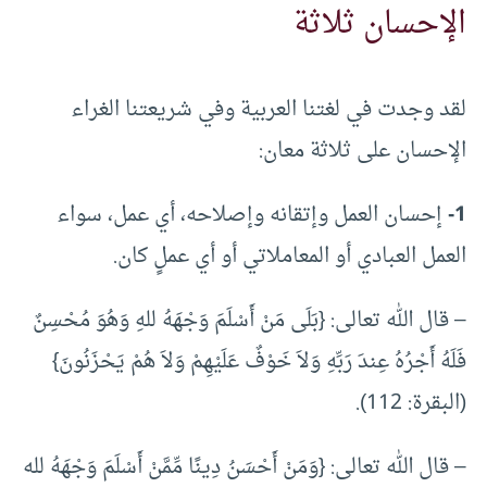
الإحسان ثلاثة
لقد وجدت في لغتنا العربية وفي شريعتنا الغراء
الإحسان على ثلاثة معان:
1-
إحسان العمل وإتقانه وإصلاحه، أي عمل، سواء
العمل العبادي أو المعاملاتي أو أي عملٍ كان.
– قال الله تعالى: {بَلَى مَنْ أَسْلَمَ وَجْهَهُ للهِ وَهُوَ مُحْسِنٌ
فَلَهُ أَجْرُهُ عِندَ رَبِّهِ وَلاَ خَوْفٌ عَلَيْهِمْ وَلاَ هُمْ يَحْزَنُونَ}
(البقرة: 112).
– قال الله تعالى: {وَمَنْ أَحْسَنُ دِينًا مِّمَّنْ أَسْلَمَ وَجْهَهُ لله