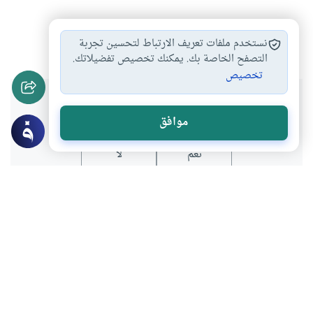
الإحسان
الحضارة الإسلامية
#
#
نستخدم ملفات تعريف الارتباط لتحسين تجربة
التصفح الخاصة بك. يمكنك تخصيص تفضيلاتك.
تخصيص
هل انتفعت بهذا المحتوى؟
موافق
نعم
لا
المحتوى والموارد المذكورة لا تعكس بالضرورة وجهة نظر
موقع "إسلام أون لاين".
موضوعات ذات صلة