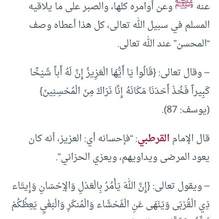
ﷺ
عنه
وعن أوامره كلها، والصبر على ما يلاقيه
المسلم في سبيل الله تعالى، كل هذا أعطاه وصف
“المحسن” عند الله تعالى.
– وقال تعالى: {قَالُواْ يَا أَيُّهَا الْعَزِيزُ إِنَّ لَهُ أَباً شَيْخًا
كَبِيراً فَخُذْ أَحَدَنَا مَكَانَهُ إِنَّا نَرَاكَ مِنَ الْمُحْسِنِينَ}
(يوسف: 87).
قال الإمام
القرطبي
: “فإحسانه أي: العزيز، أنه كان
يعود المرضى ويداويهم، ويعزي الحزاني”.
– ويقول تعالى: {إِنَّ اللهَ يَأْمُرُ بِالْعَدْلِ وَالإِحْسَانِ وَإِيتَاء
ذِي الْقُرْبَى وَيَنْهَى عَنِ الْفَحْشَاء وَالْمُنكَرِ وَالْبَغْيِ يَعِظُكُمْ