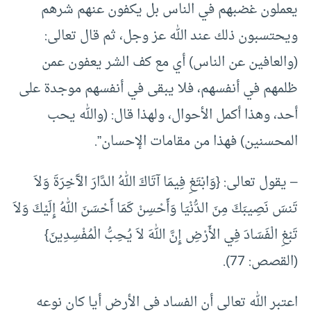
يعملون غضبهم في الناس بل يكفون عنهم شرهم
ويحتسبون ذلك عند الله عز وجل، ثم قال تعالى:
(والعافين عن الناس) أي مع كف الشر يعفون عمن
ظلمهم في أنفسهم، فلا يبقى في أنفسهم موجدة على
أحد، وهذا أكمل الأحوال، ولهذا قال: (والله يحب
المحسنين) فهذا من مقامات الإحسان”.
– يقول تعالى: {وَابْتَغِ فِيمَا آتَاكَ اللهُ الدَّارَ الآَخِرَةَ وَلاَ
تَنسَ نَصِيبَكَ مِنَ الدُّنْيَا وَأَحْسِنْ كَمَا أَحْسَنَ اللهُ إِلَيْكَ وَلاَ
تَبْغِ الْفَسَادَ فِي الأَرْضِ إِنَّ اللهَ لاَ يُحِبُّ الْمُفْسِدِينَ}
(القصص: 77).
اعتبر الله تعالى أن الفساد في الأرض أيا كان نوعه