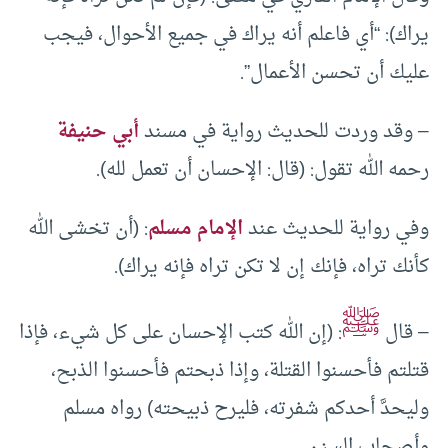
يراك): “أي فاعلم أنه يراك في جميع الأحوال، فيجب
عليك أن تحسن الأعمال”.
– وقد وردت للحديث رواية في مسند
أبي حنيفة
رحمه الله تقول: (قال: الإحسان أن تعمل لله).
وفي رواية للحديث عند
الإمام مسلم
: (أن تخشى الله
كأنك تراه، فإنك إن لا تكن تراه فإنه يراك).
ﷺ
– قال
: (إن الله كتب الإحسان على كل شيء، فإذا
قتلتم فأحسنوا القتلة، وإذا ذبحتم فأحسنوا الذبح،
وليحدَّ أحدكم شفرته، فليرح ذبيحته) رواه مسلم
وأصحاب السنن.