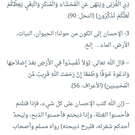
ذِي الْقُرْبَى وَيَنْهَى عَنِ الْفَحْشَاء وَالْمُنكَرِ وَالْبَغْيِ يَعِظُكُمْ
لَعَلَّكُمْ تَذَكَّرُونَ} (النحل: 90).
3- الإحسان إلى الكون من حولنا؛ الحيوان، النبات،
الأرض، الماء… إلخ.
– قال الله تعالى: {وَلاَ تُفْسِدُواْ فِي الأَرْضِ بَعْدَ إِصْلاَحِهَا
وَادْعُوهُ خَوْفًا وَطَمَعًا إِنَّ رَحْمَتَ اللهِ قَرِيبٌ مِّنَ
الْمُحْسِنِينَ} (الأعراف: 56).
– (إن الله كتب الإحسان على كل شيء، فإذا قتلتم
فأحسنوا القتلة، وإذا ذبحتم فأحسنوا الذبح، وليحدَّ
أحدكم شفرته، فليرح ذبيحته) رواه مسلم وأصحاب