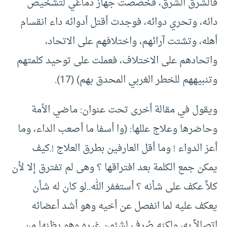
فالشرق الشرق، فخصصت جهاز دماغي لتشخيص
دائه، وتحري دوائه، فوجدت أقتل أدوائه داء انقسام
أهله، وتشتت آرائهم، واختلافهم على الاتحاد،
واتحادهم على الاختلاف، فعملت على توحيد كلمتهم
وتنبيههم للخطر الغربي المحدق بهم) (17).
ويقول في مقالة أخرى تحت عنوان: ماضي الأمة
وحاضرها وعلاج عللها: (وا أسفا ما أصعب الداء، وما
أعز الدواء ! وما أقل العارفين بطرق العلاج !.كيف
يمكن جمع الكلمة بعد افتراقها ؟ وهى لم تفترق إلا لأن
كلاَّ عكف على شأنه ؟ أستغفر الله..لو كان له شأن
يعكف عليه لما انفصل عن أخيه وهو أشد أعضائه
اتصالاً به، ولكنه صُرف لشئون غيره وهو يظنها من