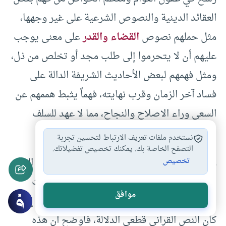
العقائد الدينية والنصوص الشرعية على غير وجهها،
مثل حملهم نصوص
القضاء والقدر
على معنى يوجب
عليهم أن لا يتحرموا إلى طلب مجد أو تخلص من ذل،
ومثل فهمهم لبعض الأحاديث الشريفة الدالة على
فساد آخر الزمان وقرب نهايته، فهماً يثبط هممهم عن
السعي وراء الاصلاح والنجاح، مما لا عهد للسلف
الصالح به)(20).
نستخدم ملفات تعريف الارتباط لتحسين تجربة
التصفح الخاصة بك. يمكنك تخصيص تفضيلاتك.
وقد أخذ السيد جمال الدين بضرورة الفصل بين النص
تخصيص
القرآني المقدس المعصوم الخالد، وبين تفسيرات
موافق
البشر التي تقبل الخطأ والصواب في معظمها إلاّ إذا
كان النص القرآني قطعي الدلالة، فأوضح أن هذه