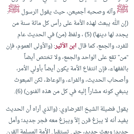
ﷺ
ﷺ
وآله وصحبه أجميعن، حيث يقول الرسول
:
(إن الله يبعث لهذه الأمة على رأس كل مائة سنة من
يجدد لها دينها) (5) ، ولفظ (من) في الحديث عام
للفرد، والجمع، كما قال
ابن الأثير
: (والأولى العموم، فإن
“من” تقع على الواحد والجمع، ولا تختص أيضاً
بالفقهاء، فإن انتفاع الأمة يكون أيضاً بأولي الأمر،
وأصحاب الحديث، والفراء، والوعاظ، لكن المبعوث
ينبغي كونه مشاراً إليه في كل من هذه الفنون) (6).
يقول فضيلة الشيخ القرضاوي: (والذي أراه أن الحديث
يفيد أنه لا يبزغ قرن إلاّ ويبزغ معه فجر جديد؛ وأمل
جديد؛ وبعث جديد، حتى تستقبل الأمة المسلمة القرن