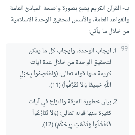
‌ب- القرآن الكريم يضع بصورة واضحة المبادئ العامة
والقواعد العامة، والأسس لتحقيق الوحدة الاسلامية
من خلال ما يأتي:
ايجاب الوحدة، وايجاب كل ما يمكن
لتحقيق الوحدة من خلال عدة آيات
كريمة منها قوله تعالى: (وَاعْتَصِمُواْ بِحَبْلِ
اللَّهِ جَمِيعًا وَلاَ تَفَرَّقُواْ) (11).
بيان خطورة الفرقة والنزاع في آيات
كثيرة منها قوله تعالى: (وَلاَ تَنَازَعُواْ
فَتَفْشَلُواْ وَتَذْهَبَ رِيحُكُمْ) (12).