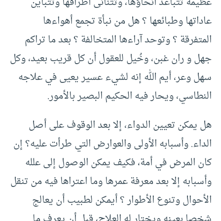
عظيمة تتباعد أنحاؤها، وتتنائى أطرافها وتتباين
عاداتها وطبائعها ؟ هل من نبأة تجمع أهواءها
المتفرقة ؟ وتوحد آراءها المتخالفة ؟ بعد ما تراكم
جهل و ران غبن، وخُيل للعقول أن كل قريب بعيد، وكل
سهل وعر، أيم الله إنه لشيء عسير يعيى في علاجه
النطاسي، ويحار فيه الحكيم البصير بالأمور.
هل يمكن تعيين الدواء، إلا بعد الوقوف على أصل
الداء. وأسبابه الأولى والعوارض التي طرأت عليه؟ إن
كان المرض في أمة، فكيف يمكن الوصول إلى علله
وأسبابه إلا بعد معرفة عمرها وما اعتراها فيه من تنقل
الأحوال وتنوع الأطوار ؟ أيمكن لطبيب أن يعالج
شخصا بعينه ويختار له العلاج، قبل أن يعرف ما