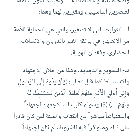
والاجتماعية والاقتصادية…. وحينئذ تكون شاملة
لعنصرين أساسيين، ومقررين لهما وهما:
‌أ – الثوابت التي لا تتتغير، والتي هي الحماية للأمة
من الانصهار في بوتقة الغير بالذوبان والانسلاب
الحضاري، وفقدان الهوية.
‌ب- التطوير والتجديد، وهذا من خلال الاجتهاد
والاستنباط كما قال تعالى: (وَلَوْ رَدُّوهُ إِلَى الرَّسُولِ
وَإِلَى أُولِي الْأَمْرِ مِنْهُمْ لَعَلِمَهُ الَّذِينَ يَسْتَنْبِطُونَهُ
مِنْهُمْ….) (3) وسواء كان ذلك الاجتهاد اجتهاداً
واستنباطاً مباشراً من الكتاب والسنة لمن كان قادراً
على ذلك ومتوافراً فيه الشروط، أم كان اجتهاداً