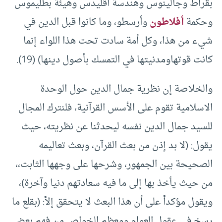
بقراط وجالينوس وهندسة اقليدس وهيئة بطليموس
وحكمة
أفلاطون
وأرسطو، وما كانوا قبل الدين في
شيء من هذا، وكل أمة سادت تحت هذا اللواء إنما
كانت قوتهاومدنيتها في التمسك بأصول دينها) (19).
والخلاصة إن نظرية جمال الدين حول الوحدة
الاسلامية تقوم على الأسس القرآنية، فلنترك المجال
للسيد جمال الدين نفسه ليحدثنا عن نظريته، حيث
يقول: (لا بد إذن من بعث القرآن، وبعث تعاليمه
الصحيحة بين الجمهور، وشرحها على وجهها الثابت،،
من حيث يأخذ بها إلى ما فيه سعادتهم دنيا وآخرة)،
ويقول مؤكداً على أن هذا البعث لا يتحقق إلاً: (بقلع ما
رسخ في عقول العوام ومعظم الخواص من فهم بعض