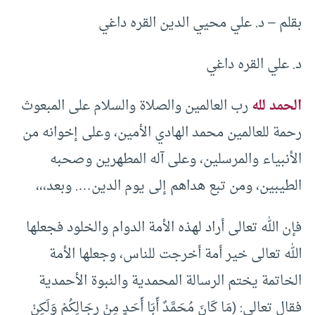
بقلم – د. علي محيي الدين القره داغي
د. علي القره داغي
الحمد لله
رب العالمين والصلاة والسلام على المبعوث
رحمة للعالمين محمد الهادي الأمين، وعلى إخوانه من
الأنبياء والمرسلين، وعلى آله المطهرين وصحبه
الطيبين، ومن تبع هداهم إلى يوم الدين…. وبعد،،،
فإن الله تعالى أراد لهذه الأمة الدوام والخلود فجعلها
الله تعالى خير أمة أخرجت للناس، وجعلها الأمة
الخاتمة يختم الرسالة المحمدية والنبوة الأحمدية
فقال تعالى: (مَا كَانَ مُحَمَّدٌ أَبَا أَحَدٍ مِنْ رِجَالِكُمْ وَلَكِنْ