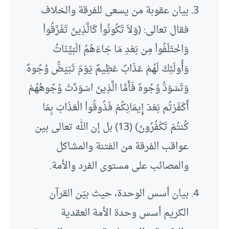
بيان عقوبة من يسعى للفرقة والخلاف
فقال تعالى: (وَلاَ تَكُونُواْ كَالَّذِينَ تَفَرَّقُواْ
وَاخْتَلَفُواْ مِن بَعْدِ مَا جَاءَهُمُ الْبَيِّنَاتُ
وَأُولَئِكَ لَهُمْ عَذَابٌ عَظِيمٌ يَوْمَ تَبْيَضُّ وُجُوهٌ
وَتَسْوَدُّ وُجُوهٌ فَأَمَّا الَّذِينَ اسْوَدَّتْ وُجُوهُهُمْ
أَكَفَرْتُم بَعْدَ إِيمَانِكُمْ فَذُوقُواْ الْعَذَابَ بِمَا
كُنتُمْ تَكْفُرُونَ) (13) بل إن الله تعالى بين
عواقب الفرقة من الفتنة والمشاكل
والمصائب على مستوى الفرد والأمة.
بيان أسس الوحدة، حيث بيّن القرآن
الكريم أسس وحدة الأمة العقدية