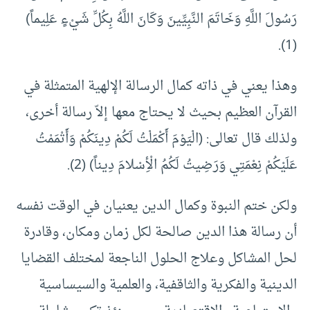
رَسُولَ اللَّهِ وَخَاتَمَ النَّبِيِّينَ وَكَانَ اللَّهُ بِكُلِّ شَيْءٍ عَلِيماً)
(1).
وهذا يعني في ذاته كمال الرسالة الإلهية المتمثلة في
القرآن العظيم بحيث لا يحتاج معها إلاّ رسالة أخرى،
ولذلك قال تعالى: (الْيَوْمَ أَكْمَلْتُ لَكُمْ دِينَكُمْ وَأَتْمَمْتُ
عَلَيْكُمْ نِعْمَتِي وَرَضِيتُ لَكُمُ الْأِسْلامَ دِيناً) (2).
ولكن ختم النبوة وكمال الدين يعنيان في الوقت نفسه
أن رسالة هذا الدين صالحة لكل زمان ومكان، وقادرة
لحل المشاكل وعلاج الحلول الناجعة لمختلف القضايا
الدينية والفكرية والثاقفية، والعلمية والسيساسية