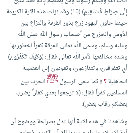
آيَاتُ اللَّهِ وَفِيكُمْ رَسُولُهُ وَمَن يَعْتَصِم بِاللَّهِ فَقَدْ هُدِيَ
إِلَى صِرَاطٍ مُّسْتَقِيمٍ) (10) وقد نزلت هذه الآية الكريمة
حينما حاول اليهود زرع بذور الفرقة والنزاع بين
الأوس والخزرج من أصحاب رسول الله صلى الله
وعليه وسلم، وسمى الله تعالى الفرقة كفراً لخطورتها
وشدة مخالفتها لأمر الله تعالى فقال: (وَكَيْفَ تَكْفُرُونَ)
أي تتفرقون، وتتنازعون، وتعودون إلى العصبية
ﷺ
الجاهلية
؟
!! كما سمى الرسول
الحرب بين
المسلمين كفراً فقال: (لا ترجعوا بعدي كفاراً يضرب
بعضكم رقاب بعض).
وشاهدنا في هذه الآية أنها تدل بصراحة ووضوح أن