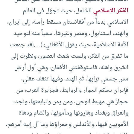
الفكر الاسلامي
الشامل، حيث تجوّل في العالم
الاسلامي بدءاً من أفغانستان مسقط رأسه، إلى ايران،
والهند، استنابول، ومصر وغيرها، سعياً منه لتوحيد
الأمة الاسلامية، حيث يقول الأفغاني: (….لقد جمعت
ما تفرق من الفكر، ولممت شعث التصور، ونظرت إلى
الشرق واهله، فاستوقفتني الأفغان، وهي أول أرض
مس جسمي ترابها، ثم الهند، وفيها تثقف عقلي،
فإيران بحكم الجوار والروابط، فجزيرة العرب، من
حجاز هي مهبط الوحي، ومن يمن وتبابعتها، ونجد،
والعراق وبغداد وهارونها ومأمونها، والشام ودهاة
الأمويين فيها، والأندلس وحمراؤها وما آل إليه أمرهم،