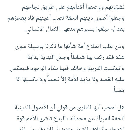
لشؤونهم ووضعوا أقدامهم على طريق نجاحهم
وجعلوا أصول دينهم الحقة نصب أعينهم فلا يعجزهم
بعد أن يبلغوا بسيرهم منتهى الكمال الانساني.
ومن طلب اصلاح أمة شأنها ما ذكرنا بوسيلة سوى
هذه فقد ركب بها شططاً وجعل النهاية بداية
وانعكست التربية وخالف فيها نظام الوجود فينعكس
عليه القصد ولا يزيد الأمة إلاّ نحساً ولا يكسبها الا
تعساً.
هل تعجب أيها القارئ من قولي أن الأصول الدينية
الحقة المبرأة عن محدثات البدع تنشئ للأمم قوة
الاتحاد وائتلاف الشمل وتفضيل الشرف على لذة