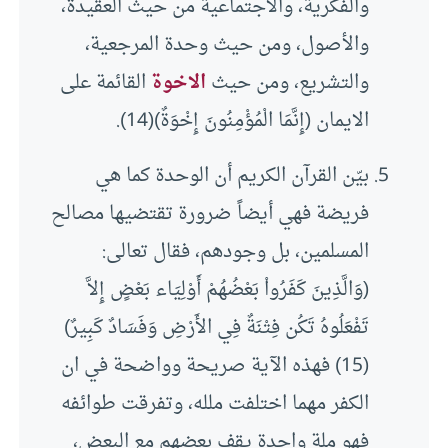
والفكرية، والاجتماعية من حيث العقيدة،
والأصول، ومن حيث وحدة المرجعية،
والتشريع، ومن حيث
الاخوة
القائمة على
الايمان (إِنَّمَا الْمُؤْمِنُونَ إِخْوَةٌ)(14).
بيّن القرآن الكريم أن الوحدة كما هي
فريضة فهي أيضاً ضرورة تقتضيها مصالح
المسلمين، بل وجودهم، فقال تعالى:
(وَالَّذِينَ كَفَرُواْ بَعْضُهُمْ أَوْلِيَاء بَعْضٍ إِلاَّ
تَفْعَلُوهُ تَكُن فِتْنَةٌ فِي الأَرْضِ وَفَسَادٌ كَبِيرٌ)
(15) فهذه الآية صريحة وواضحة في ان
الكفر مهما اختلفت ملله، وتفرقت طوائفه
فهو ملة واحدة يقف بعضهم مع البعض،