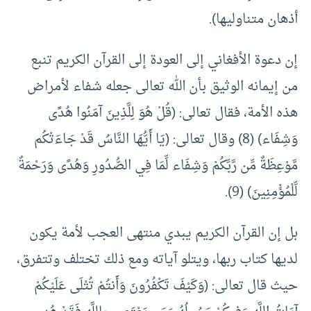
أذهان متناوليها).
إن دعوة الأفغاني إلى العودة إلى القرآن الكريم تنبع
من إيمانه الوثيق بأن الله تعالى جعله شفاء لأمراض
هذه الأمة، فقال تعالى: (قُلْ هُوَ لِلَّذِينَ آمَنُوا هُدًى
وَشِفَاء) (8) وقال تعالى: (يَا أَيُّهَا النَّاسُ قَدْ جَاءَتْكُم
مَّوْعِظَةٌ مِّن رَّبِّكُمْ وَشِفَاء لِّمَا فِي الصُّدُورِ وَهُدًى وَرَحْمَةٌ
لِّلْمُؤْمِنِينَ) (9).
بل إن القرآن الكريم يبدي منتهى العجب لأمة يكون
لديها كتاب ربها، ويتلو آياته ومع ذلك تختلف وتتفرق،
حيث قال تعالى: (وَكَيْفَ تَكْفُرُونَ وَأَنتُمْ تُتْلَى عَلَيْكُمْ