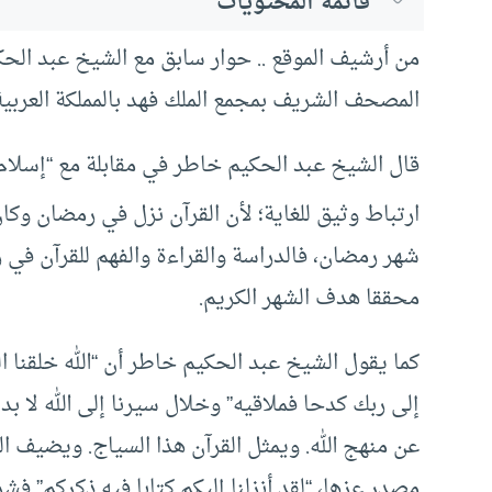
قائمة المحتويات
من أرشيف الموقع .. حوار سابق مع الشيخ عبد الح
المصحف الشريف بمجمع الملك فهد بالمملكة العربية
قال الشيخ عبد الحكيم خاطر في مقابلة مع “إسلام 
ارتباط وثيق للغاية؛ لأن القرآن نزل في رمضان وكا
شهر رمضان، فالدراسة والقراءة والفهم للقرآن في ر
محققا هدف الشهر الكريم.
كما يقول الشيخ عبد الحكيم خاطر أن “الله خلقنا الن
إلى ربك كدحا فملاقيه” وخلال سيرنا إلى الله لا 
عن منهج الله. ويمثل القرآن هذا السياج. ويضيف ا
مصدر عزها، “لقد أنزلنا إليكم كتابا فيه ذكركم” 