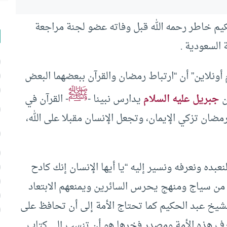
كيم خاطر رحمه الله قبل وفاته عضو لجنة مراجعة
 السعودية .
أونلاين” أن “ارتباط رمضان والقرآن ببعضهما البعض
ﷺ
ن
جبريل عليه السلام
يدارس نبينا -
- القرآن في
مضان تزكي الإيمان، وتجعل الإنسان مقبلا على الله،
عبده ونعرفه ونسير إليه “يا أيها الإنسان إنك كادح
بد من سياج ومنهج يحرس السائرين ويمنعهم الابتعاد
لشيخ عبد الحكيم كما تحتاج الأمة إلى أن تحافظ على
فشرف هذه الأمة ومصدر فخرها هو أن تنسب إلى كتاب