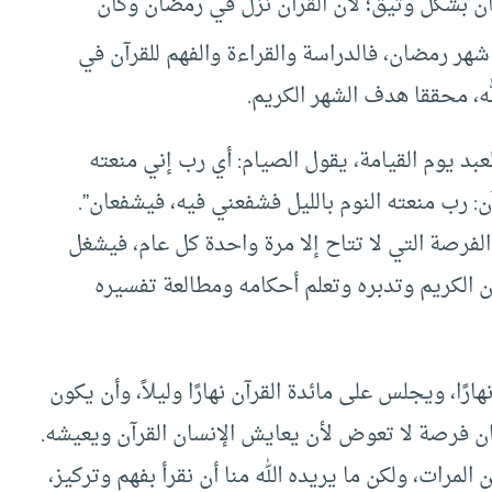
 بشكل وثيق؛ لأن القرآن نزل في رمضان وكان
 شهر رمضان، فالدراسة والقراءة والفهم للقرآن في
ه، محققا هدف الشهر الكريم.
بد يوم القيامة، يقول الصيام: أي رب إني منعته
ن: رب منعته النوم بالليل فشفعني فيه، فيشفعان”.
لفرصة التي لا تتاح إلا مرة واحدة كل عام، فيشغل
آن الكريم وتدبره وتعلم أحكامه ومطالعة تفسيره
رًا، ويجلس على مائدة القرآن نهارًا وليلاً، وأن يكون
ان فرصة لا تعوض لأن يعايش الإنسان القرآن ويعيشه.
المرات، ولكن ما يريده الله منا أن نقرأ بفهم وتركيز،