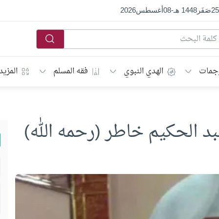
25
صَفَر
1448 هـ
-
08
أغسطس
2026
جمات
الهدي النبوي
فقه المسلم
المزيد
د الحكيم خاطر (رحمه الله)