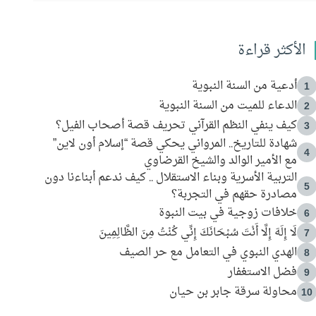
الأكثر قراءة
أدعية من السنة النبوية
1
الدعاء للميت من السنة النبوية
2
كيف ينفي النظم القرآني تحريف قصة أصحاب الفيل؟
3
شهادة للتاريخ.. المرواني يحكي قصة “إسلام أون لاين”
4
مع الأمير الوالد والشيخ القرضاوي
التربية الأسرية وبناء الاستقلال .. كيف ندعم أبناءنا دون
5
مصادرة حقهم في التجربة؟
خلافات زوجية في بيت النبوة
6
لَا إِلَهَ إِلَّا أَنْتَ سُبْحَانَكَ إِنِّي كُنْتُ مِنَ الظَّالِمِينَ
7
الهدي النبوي في التعامل مع حر الصيف
8
فضل الاستغفار
9
محاولة سرقة جابر بن حيان
10