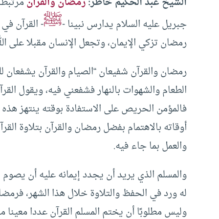
الشيخ عبد الحكيم خاطر:
رمضان والقرآن
مرتبطان
ﷺ
جبريل عليه السلام يدارس نبينا -
- القرآن في
رمضان تزكي الإيمان، وتجعل الإنسان مقبلا على الل
رمضان والقرآن شفيعان “الصيام والقرآن يشفعان للع
الطعام والشهوات بالنهار فشفعني فيه، ويقول القرآ
فالمؤمن الحريص على الاستفادة بوقته ينتهز هذه ا
أوقاته بالاهتمام بفضل رمضان والقرآن بتلاوة القر
والعمل بما جاء فيه.
والمسلم الذي يريد أن يجدد إيمانه عليه أن يصوم نها
له ورد في الحفظ والتلاوة خلال هذا الشهر، فرمض
وليس مطلوبًا أن يختم المسلم القرآن عددا معينا من 