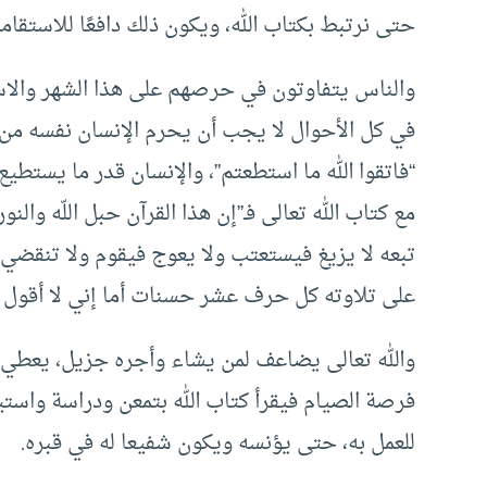
حتى نرتبط بكتاب الله، ويكون ذلك دافعًا للاستقامة
والناس يتفاوتون في حرصهم على هذا الشهر والاست
في كل الأحوال لا يجب أن يحرم الإنسان نفسه من ه
“فاتقوا الله ما استطعتم”، والإنسان قدر ما يست
مع كتاب الله تعالى فـ”إن هذا القرآن حبل اللّه وال
تبعه لا يزيغ فيستعتب ولا يعوج فيقوم ولا تنقضي عج
على تلاوته كل حرف عشر حسنات أما إني لا أقو
والله تعالى يضاعف لمن يشاء وأجره جزيل، يعطي الأ
فرصة الصيام فيقرأ كتاب الله بتمعن ودراسة واستي
للعمل به، حتى يؤنسه ويكون شفيعا له في قبره.