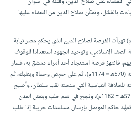
ني” للقضاء على صلاح الدين، وفتنة في أسوان
اءت بالفشل، وتمكَّن صلاح الدين من القضاء عليها
بعد وفاة “نور الدين محمود” سنة (569هـ = 1174م) تهيأت الفرصة لصلاح الدين الذي يحكم مصر نيابة
ية الصف الإسلامي، وتوحيد الجهود استعدادا للوقوف
يهم، فانتهز فرصة استنجاد أحد أمراء دمشق به، فسار
إلى دمشق، وتمكن من السيطرة عليها دون قتال سنة (570هـ = 1174م)، ثم على حمص وحماة وبعلبك، ثم
ته للخلافة العباسية التي منحته لقب سلطان، وأصبح
حاكما على مصر، ثم عاود حملته على الشام سنة (578هـ = 1182م)، ونجح في ضم حلب وبعض المدن
عهَّد حاكم الموصل بإرسال مساعدات حربية إذا طلب