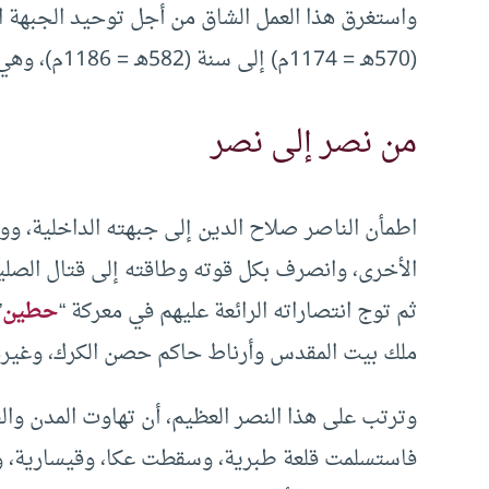
واستغرق هذا العمل الشاق من أجل توحيد الجبهة ا
(570هـ = 1174م) إلى سنة (582هـ = 1186م)، وهي فترة لم يتفرغ فيها تماما لحرب الصليبيين.
من نصر إلى نصر
اطمأن الناصر صلاح الدين إلى جبهته الداخلية، ووث
الأخرى، وانصرف بكل قوته وطاقته إلى قتال الصليب
ثم توج انتصاراته الرائعة عليهم في معركة “
حطين
ملك بيت المقدس وأرناط حاكم حصن الكرك، وغيرهما
وترتب على هذا النصر العظيم، أن تهاوت المدن وا
فاستسلمت قلعة طبرية، وسقطت عكا، وقيسارية، و