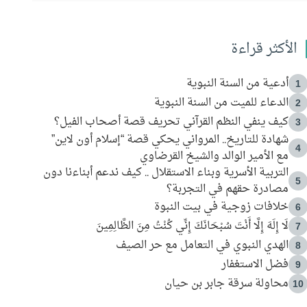
الأكثر قراءة
أدعية من السنة النبوية
1
الدعاء للميت من السنة النبوية
2
كيف ينفي النظم القرآني تحريف قصة أصحاب الفيل؟
3
شهادة للتاريخ.. المرواني يحكي قصة “إسلام أون لاين”
4
مع الأمير الوالد والشيخ القرضاوي
التربية الأسرية وبناء الاستقلال .. كيف ندعم أبناءنا دون
5
مصادرة حقهم في التجربة؟
خلافات زوجية في بيت النبوة
6
لَا إِلَهَ إِلَّا أَنْتَ سُبْحَانَكَ إِنِّي كُنْتُ مِنَ الظَّالِمِينَ
7
الهدي النبوي في التعامل مع حر الصيف
8
فضل الاستغفار
9
محاولة سرقة جابر بن حيان
10