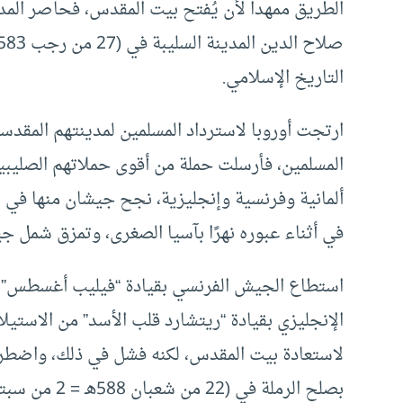
الطريق ممهدا لأن يُفتح بيت المقدس، فحاصر ال
التاريخ الإسلامي.
ارتجت أوروبا لاسترداد المسلمين لمدينتهم المقدسة
المسلمين، فأرسلت حملة من أقوى حملاتهم الصليبي
ألمانية وفرنسية وإنجليزية، نجح جيشان منها في 
في أثناء عبوره نهرًا بآسيا الصغرى، وتمزق شمل ج
استطاع الجيش الفرنسي بقيادة “فيليب أغسطس” م
الإنجليزي بقيادة “ريتشارد قلب الأسد” من الاستي
لاستعادة بيت المقدس، لكنه فشل في ذلك، واضطر 