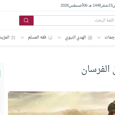
س
23
صَفَر
1448 هـ
-
06
أغسطس
2026
جمات
الهدي النبوي
فقه المسلم
المزيد
 الفرسان