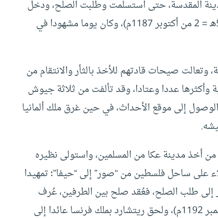
مدينة المقدسة، حتى استسلمت وطلبت الصلح، ودخل
صلاح الدين المدينة السليبة في (27 من رجب 583هـ = 2 من أكتوبر 1187م)، وكان يوما مشهودا في
، وتعالت صيحات قادتهم للأخذ بالثأر والانتقام من
ة وأكثرها عددا وعتادا، وقد تألفت من ثلاثة جيوش
الوصول إلى موقع الأحداث، في حين غرق ملك ألمانيا
يشه.
ن أخذ مدينة عكا من المسلمين، واستولى نظيره
لاء على ساحل فلسطين من “صور” إلى “حيفا”؛ تمهيدا
إلى طلب الصلح، فعُقد صلح بين الطرفين، عُرف
بصلح الرملة في (22 من شعبان 588هـ = 2 من سبتمبر 1192م)، ولحق ريتشارد بملك فرنسا عائدا إلى