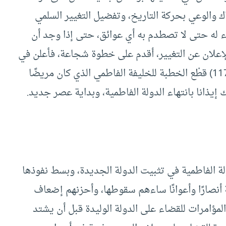
 والوعي بحركة التاريخ، وتفضيل التغيير السلمي
اء له حتى لا تصطدم به أي عوائق، حتى إذا وجد أن
لإعلان عن التغيير، أقدم على خطوة شجاعة، فأعلن في
(567هـ = سبتمبر1171) قطْع الخطبة للخليفة الفاطمي الذي كان مريضًا
 إيذانا بانتهاء الدولة الفاطمية، وبداية عصر جديد.
 الفاطمية في تثبيت الدولة الجديدة، وبسط نفوذها
 أنصارًا وأعوانًا ساءهم سقوطها، وأحزنهم إضعاف
لمؤامرات للقضاء على الدولة الوليدة قبل أن يشتد