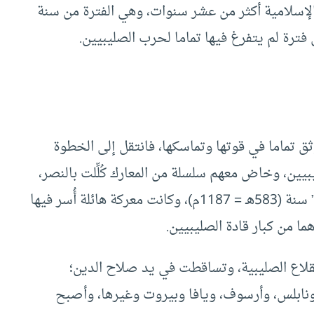
لإسلامية أكثر من عشر سنوات، وهي الفترة من سنة
ق تماما في قوتها وتماسكها، فانتقل إلى الخطوة
يين، وخاض معهم سلسلة من المعارك كُلِّلت بالنصر،
” سنة (583هـ = 1187م)، وكانت معركة هائلة أُسر فيها
 من كبار قادة الصليبيين.
لقلاع الصليبية، وتساقطت في يد صلاح الدين؛
نابلس، وأرسوف، ويافا وبيروت وغيرها، وأصبح