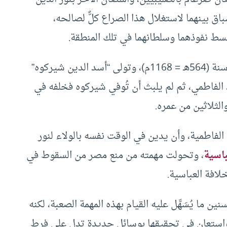
اق بينهما لاستغلال هذا الصراع كلٌّ لصالحه،
بسط نفوذهما وسلطانهما في تلك المنطقة.
وانتهى الصراع بالقضاء على الوزيرين المتنافسين سنة (564هـ = 1168م)، وتولى “أسد الدين شيركوه”
 الفاطمي، ثم لم يلبث أن تُوفي شيركوه فخلفه في
الثلاثين من عمره.
 الفاطمية، وأن يدين في الوقت نفسه بالولاء لنور
باسية
، وتحولت مهمته من منع مصر من السقوط في
لافة العباسية.
ن ما يُسَهِّل عليه القيام بهذه المهمة الصعبة، لكنه
 واستعان في تحقيقها بوسائل جديدة تدل على فرط