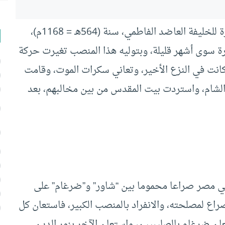
شاءت الأقدار أن يتولى صلاح الدين الأيوبي الوزارة للخليفة العاضد الفاطمي، سنة (564هـ = 1168م)،
ارة سوى أشهر قليلة، وبتوليه هذا المنصب تغيرت حركة
انت في النزع الأخير، وتعاني سكرات الموت، وقامت
 الشام، واستردت بيت المقدس من بين مخالبهم، بعد
في مصر صراعا محموما بين “شاور” و”ضرغام” على
اع لمصلحته، والانفراد بالمنصب الكبير، فاستعان كل
ن ضرغام بالصليبيين، واستعان الآخر بنور الدين