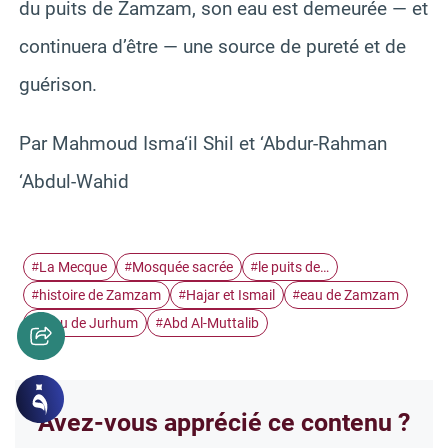
du puits de Zamzam, son eau est demeurée — et
continuera d’être — une source de pureté et de
guérison.
Par Mahmoud Isma‘il Shil et ‘Abdur-Rahman
‘Abdul-Wahid
La Mecque
Mosquée sacrée
le puits de…
#
#
#
histoire de Zamzam
Hajar et Ismail
eau de Zamzam
#
#
#
tribu de Jurhum
Abd Al-Muttalib
#
#
Avez-vous apprécié ce contenu ?