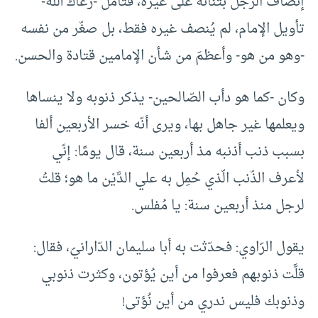
إنصاف الرّجل بثنائه على غيره، فتأمّل -رعاك الله-
تأويل الإمام، لم يُنصف غيره فقط، بل صغّر من نفسه
-وهو من هو- وأعظمَ من شأن الإمامين قتادة والحسن.
وكان -كما هو دأب الصّالحين- يذكر ذنوبه ولا ينساها
ويعلمها غير جاهل بها، ويرى أنّه خسر الأربعين ألفا
بسبب ذنب أذنبه مذ أربعين سنة، قال يومًا: إنّي
لأعرف الذّنب الّذي حُمِل به علي الدَّيْن ما هو؛ قلتُ
لرجل منذ أربعين سنة: يا مُفلس.
يقول الرّاوي: فحدّثت به أبا سليمان الدّارانيّ، فقال:
قلَّت ذنوبهم فعرفوا من أين يُؤتون، وكثرت ذنوبي
وذنوبك فليس ندري من أين نُؤتى!