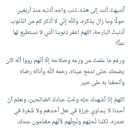
أَنتبهتَ أنت إلى هذه، ذنب واحد أذنبه منذ أربعين
حولًا وما زال يذكره، والله إنّي لا أذكر كم من الذّنوب
أذنبتُ البارحة، اللهمّ اغفر ذنوبنا الّتي لا نستطيع لها
عدًّا!
ورغم ما علمتَ من ورعه وصلاحه إلّا أنّهم رووا أنّه كان
يضحك حتّى تدمع عيناه، رحمه الله وأناله رضاه
وألحقنا به على خير.
اللهمّ إنّا نُشهدك حبَّه وحُبَّ عبادك الصّالحين، ونعلم أنّ
أحدنا لا يساوي غرزة في نعل أحدهم ولا شَعْرة في
صدره، لكنّنا نُحبّهم ونُجِلّهم لأنّهم مقدّمون عندك،