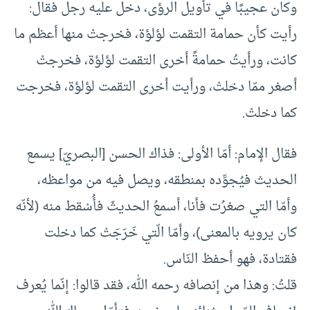
وكان عجيبًا في تأويل الرؤى، دخل عليه رجل فقال:
رأيت كأن حمامة التقمت لؤلؤة، فخرجتْ منها أعظم ما
كانت، ورأيتُ حمامةً أخرى التقمت لؤلؤة، فخرجتْ
أصغر ممّا دخلتْ، ورأيت أخرى التقمت لؤلؤة، فخرجت
كما دخلتْ.
فقال الإمام: أمّا الأولى: فذاك الحسن [البصريّ] يسمع
الحديث فيُجوِّده بمنطقه، ويصل فيه من مواعظه،
وأمّا التي صغرُت فأنا، أسمعُ الحديثَ فأُسْقط منه (لأنّه
كان يرويه بالمعنى)، وأمّا الّتي خَرَجَتْ كما دخلت
فقتادة، فهو أحفظ النّاس.
قلتُ: وهذا من إنصافه رحمه الله، فقد قالوا: إنّما يُعرف