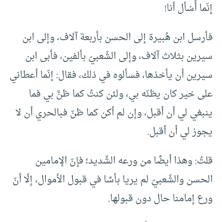
إنّما أُسْأل أنا!
فأرسل ابن هُبيرة إلى الحسن بأربعة آلاف، وإلى ابن
سيرين بثلاث آلاف، وإلى الشّعبيّ بألفين، فأبى ابن
سيرين أن يأخذها، فسألوه في ذلك، فقال: إنّما أعطاني
على خير كان يظنّه بي، ولئن كنتُ كما ظنَّ بي فما
ينبغي لي أن أقبل، وإن لم أكن كما ظنّ فبالحري أن لا
يجوز لي أن أقبل.
قلتُ: وهذا أيضًا من ورعه الشّديد؛ فإنّ الإمامين
الحسن والشّعبيّ لم يريا بأسًا في قبول الأموال، إلّا أنّ
ورع إمامنا حال دون قبولها.