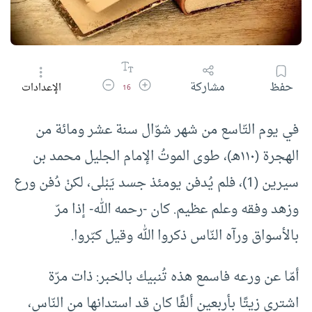
زيادة حجم الخط
تقليل حجم الخط
حفظ
مشاركة
الإعدادات
16
في يوم التّاسع من شهر شوّال سنة عشر ومائة من
الهجرة (١١٠هـ)، طوى الموتُ الإمام الجليل محمد بن
سيرين (1)، فلم يُدفن يومئذ جسد يَبْلى، لكنْ دُفن ورع
وزهد وفقه وعلم عظيم. كان -رحمه الله- إذا مرّ
بالأسواق ورآه النّاس ذكروا الله وقيل كبّروا.
أمّا عن ورعه فاسمع هذه تُنبيك بالخبر: ذات مرّة
اشترى زيتًا بأربعين ألفًا كان قد استدانها من النّاس،