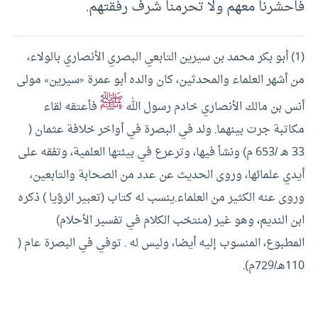
فاحشرنا معهم ولا تحرمنا شرف رفقتهم.
(1) أبو بكر محمد بن سيرين التابعي البصري الأنصاري بالولاء،
من أشهر العلماء والمحدثين، كان والده أبو عمرة «سيرين» مولى
ﷺ
أنس بن مالك الأنصاري خادم رسول الله
فأعتقه لقاء
مكاتبة جرت بينهما. ولد في البصرة في أواخر خلافة عثمان (
33 هـ /653 م) ونشأ فيها، وترعرع في بيئتها العلمية، وتفقه على
أيدي علمائها، وروى الحديث عن عدد من الصحابة والتابعين،
وروى عنه الكثير من العلماء.ينسب له كتاب (تعبير الرؤيا ) ذكره
ابن النديم، وهو غير (منتخب الكلام في تفسير الأحلام)
المطبوع، المنسوب إليه أيضا، وليس له . توفي في البصرة عام (
110هـ/729م).