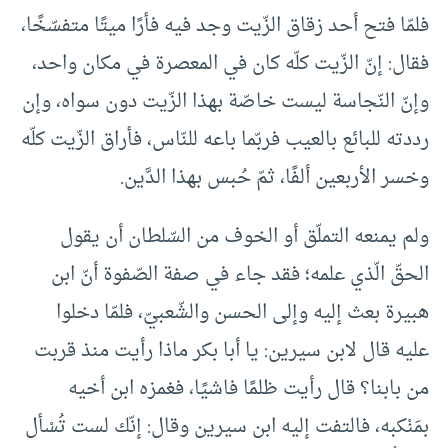
فلمّا فتح أحد زقاق الزّيت وجد فيه فأرًا ميتًا متفسّخًا،
فقال: إنّ الزّيت كلّه كان في المعصرة في مكان واحد،
وإنّ النّجاسة ليست خاصّة بهذا الزّيت دون سواه، وإن
رددته للبائع بالعيب فربّما باعه للنّاس، فأراق الزّيت كلّه
وخسر الأربعين ألفًا، ثمّ حُبس بهذا الدَّين.
ولم يمنعه التملّق أو الخوف من السّلطان أن يقول
الحقّ الّذي علمه؛ فقد جاء في صفة الصّفوة أنّ ابن
هبيرة بعث إليه وإلى الحسن والشّعبيّ، فلمّا دخلوا
عليه قال لابن سيرين: يا أبا بكر ماذا رأيت منذ قربت
من بابنا؟ قال رأيت ظلمًا فاشيًا، فغمزه ابن أخيه
بمَنْكبه، فالتفت إليه ابن سيرين وقال: إنّك لست تُسْأل