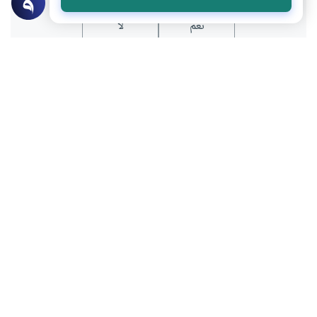
نعم
لا
عن الكاتب
أبوبكر جنيد
لديه 27 مقالة
كاتب قطري، عضو مجلس إدارة جمعية البلاغ الثقافية
بعض أعماله
قصة الهجرة .. صلابة الفكرة وديناميكية الوسائل
النموذج القاروني واستهلاك الحياة
المركزية الغربية في تناول الفلسفة