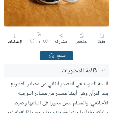
زيادة حجم الخط
تقليل حجم الخط
حفظ
الملخص
مشاركة
الإعدادات
16
استمع
قائمة المحتويات
السنة النبوية هي المصدر الثاني من مصادر التشريع
بعد القرآن وهي أيضا مصدر من مصادر التوجيه
الأخلاقي، والمسلم ليس مخيرا في اتباعها وضبط
سلوكه وفقا لها وإنما هو ملزم بذلك مصداقا لقوله “وما