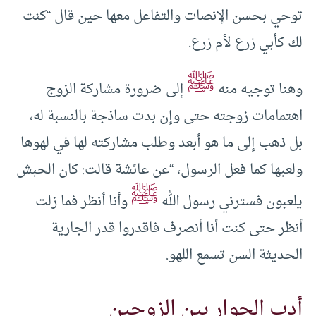
توحي بحسن الإنصات والتفاعل معها حين قال “كنت
لك كأبي زرع لأم زرع.
ﷺ
وهنا توجيه منه
إلى ضرورة مشاركة الزوج
اهتمامات زوجته حتى وإن بدت ساذجة بالنسبة له،
بل ذهب إلى ما هو أبعد وطلب مشاركته لها في لهوها
ولعبها كما فعل الرسول، “عن عائشة قالت: كان الحبش
ﷺ
يلعبون فسترني رسول الله
وأنا أنظر فما زلت
أنظر حتى كنت أنا أنصرف فاقدروا قدر الجارية
الحديثة السن تسمع اللهو.
أدب الحوار بين الزوجين