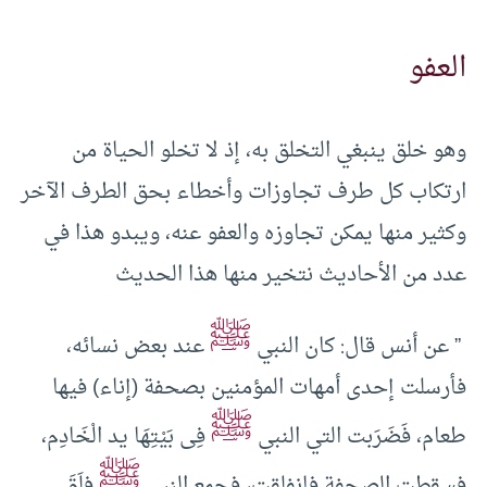
العفو
وهو خلق ينبغي التخلق به، إذ لا تخلو الحياة من
ارتكاب كل طرف تجاوزات وأخطاء بحق الطرف الآخر
وكثير منها يمكن تجاوزه والعفو عنه، ويبدو هذا في
عدد من الأحاديث نتخير منها هذا الحديث
ﷺ
” عن أنس قال: كان النبي
عند بعض نسائه،
فأرسلت إحدى أمهات المؤمنين بصحفة (إناء) فيها
ﷺ
طعام، فَضَرَبت التي النبي
فِى بَيْتِهَا يد الْخَادِم،
ﷺ
فسقطت الصحفة فانفلقت، فجمع النبي
فِلَقَ