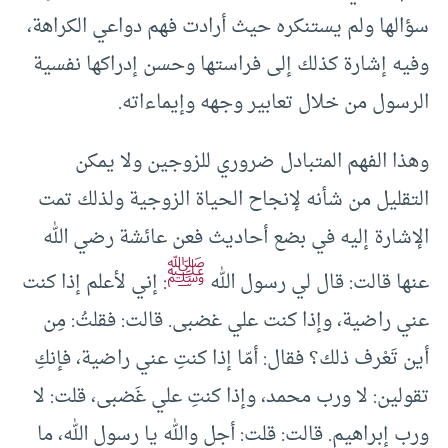
سؤالها ولم يستنكره حيث أرادت فهم دواعي الكراهة،
وفيه إشارة كذلك إلى فراستها وحسن إدراكها نفسية
الرسول من خلال تعابير وجهه وإيماءاته.
وهذا الفهم المتبادل ضروري للزوجين ولا يمكن
التقليل من شأنه لإنجاح الحياة الزوجية ولذلك تمت
الإشارة إليه في بضع أحاديث فعن عائشة رضي الله
ﷺ
عنها قالت: قال لي رسول الله
: إني لأعلم إذا كنت
عني راضية، وإذا كنت علي غضبى. قالت: فقلتُ: مِن
أين تَعْرف ذلك؟ فقال: أمّا إذا كنتِ عني راضية، فإنكِ
تقولين: لا ورب محمد، وإذا كنتِ علي غَضبى، قلت: لا
ورب إبراهيم. قالت: قلت: أجل والله يا رسول الله، ما