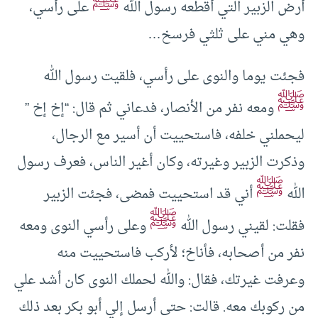
ﷺ
أرض الزبير التي أقطعه رسول الله
على رأسي،
وهي مني على ثلثي فرسخ…
فجئت يوما والنوى على رأسي، فلقيت رسول الله
ﷺ
ومعه نفر من الأنصار، فدعاني ثم قال: “إخ إخ ”
ليحملني خلفه، فاستحييت أن أسير مع الرجال،
وذكرت الزبير وغيرته، وكان أغير الناس، فعرف رسول
ﷺ
الله
أني قد استحييت فمضى، فجئت الزبير
ﷺ
فقلت: لقيني رسول الله
وعلى رأسي النوى ومعه
نفر من أصحابه، فأناخ؛ لأركب فاستحييت منه
وعرفت غيرتك، فقال: والله لحملك النوى كان أشد علي
من ركوبك معه. قالت: حتى أرسل إلي أبو بكر بعد ذلك