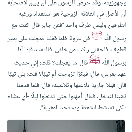
وجهوزيته، وقد حرص الرسول على أن يبين لأصحابه
أن الأصل في العلاقة الزوجية هو استعداد ورغبة
الطرفين وليس طرف واحد “فعن جابر قال: كنت مع
ﷺ
رسول الله
في غزوة، فلما قفلنا تعجلت على بعير
قطوف، فلحقني راكب من خلفي، فالتفت، فإذا أنا
ﷺ
برسول الله
قال: ما يعجلك؟ قلت: إني حديث
عهد بعرس، قال: فبكرًا تزوجت أم ثيبًا؟ قلت: بلى ثيبًا
قال: فهلا جارية تلاعبها وتلاعبك، قال: فلما قدمنا
ذهبنا لندخل، فقال: أمهلوا حتى تدخلوا ليلًا -أي عشاء
-لكي تمتشط الشعثة وتستحد المغيبة”.