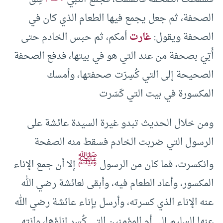
الصحفة، ثم جعل يجمع فيها الطعام الذي كان في
الصحفة ويقول:
غارت
أمكم، ثم حبس الخادم حتى
أُتِيَ بصحفة من عند التي هو في بيتها، فدفع الصحفة
الصحيحة إلى التي كُسِرَت صحفتها، وأمسك
المكسورة في بيت التي كَسَرت
ومن خلال الحديث تبدو غيرة السيدة عائشة على
الرسول التي ضربت الخادم فسقط منه الصفحة
ﷺ
وانكسرت، فما كان من الرسول
إلا أن جمع الإناء
المكسور، وأعاد الطعام فيه، وأبقى لعائشة رضي الله
عنه الإناء الذي كسرته، وأرسل بإناء عائشة رضي الله
عنها السليم إلى أم المؤمنين التي كُسر إناؤها، وانتهى