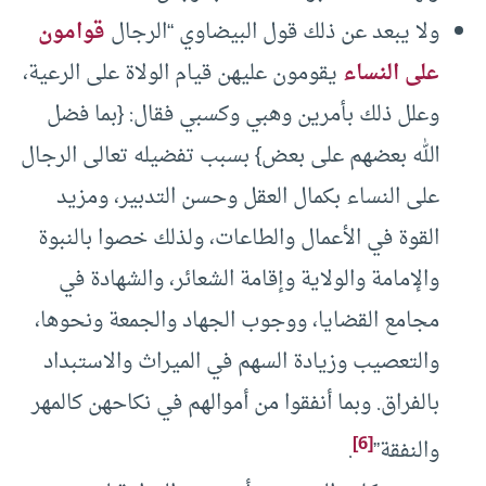
ولا يبعد عن ذلك قول البيضاوي “الرجال
قوامون
على النساء
يقومون عليهن قيام الولاة على الرعية،
وعلل ذلك بأمرين وهبي وكسبي فقال: {بما فضل
الله بعضهم على بعض} بسبب تفضيله تعالى الرجال
على النساء بكمال العقل وحسن التدبير، ومزيد
القوة في الأعمال والطاعات، ولذلك خصوا بالنبوة
والإمامة والولاية وإقامة الشعائر، والشهادة في
مجامع القضايا، ووجوب الجهاد والجمعة ونحوها،
والتعصيب وزيادة السهم في الميراث والاستبداد
بالفراق. وبما أنفقوا من أموالهم في نكاحهن كالمهر
[6]
والنفقة”
.