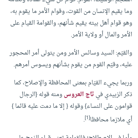
وما يقيم الإنسان من القوت، وقوام الأمر ما يقوم به،
وهو قوام أهل بيته يقيم شأنهم، والقوامة القيام على
الأمر والمال أو ولاية الأمر.
والقيّم: السيد وسائس الأمر ومن يتولى أمر المحجور
عليه، وقيّم القوم من يقوم بشأنهم ويسوس أمرهم.
وربما يجيء القيّام بمعنى المحافظة والإصلاح، كما
ذكر الزبيدي في
تاج العروس
ومنه قوله {الرجال
قوامون على النساء} وقوله { إلا ما دمت عليه قائما }
[1]
أي ملازما محافظا
.
وأما في الاصطلاح؛ فالقوامة تعني قيام الزوج على