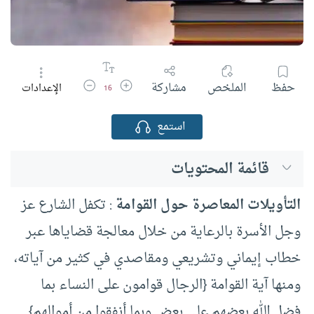
زيادة حجم الخط
تقليل حجم الخط
حفظ
الملخص
مشاركة
الإعدادات
16
استمع
قائمة المحتويات
التأويلات المعاصرة حول القوامة
: تكفل الشارع عز
وجل الأسرة بالرعاية من خلال معالجة قضاياها عبر
خطاب إيماني وتشريعي ومقاصدي في كثير من آياته،
ومنها آية القوامة {الرجال قوامون على النساء بما
فضل الله بعضهم على بعض وبما أنفقوا من أموالهم}