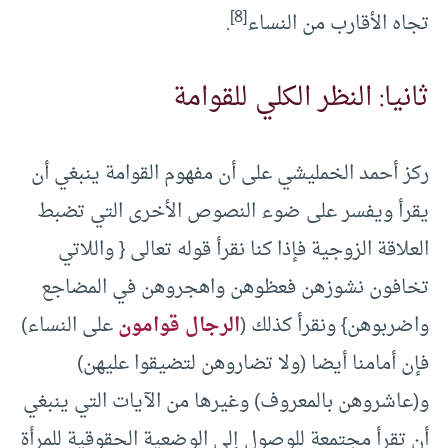
[8]
تجاه الأقارب من النساء
.
ثانيا: النظر الكلي للقوامة
ركز أحمد الخمليشي على أن مفهوم القوامة ينبغي أن
يقرأ ويفسر على ضوء النصوص الأخرى التي تضبط
العلاقة الزوجية فإذا كنا نقرأ قوله تعالى { واللاتي
تخافون نشوزهن فعظوهن واهجروهن في المضاجع
واضربوهن} ونقرأ كذلك (
الرجال قوامون
على النساء)
فإن أمامنا أيضا (ولا تضاروهن لتضيقوا عليهن)
و(عاشروهن بالمعروف) وغيرها من الآيات التي ينبغي
أن تقرأ مجتمعة للوصول إلى الوضعية الحقوقية للمرأة