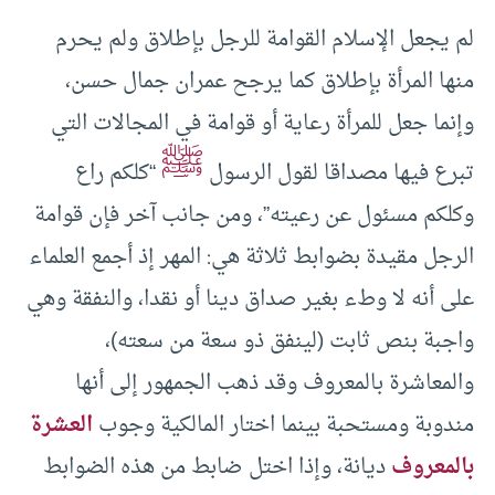
لم يجعل الإسلام القوامة للرجل بإطلاق ولم يحرم
منها المرأة بإطلاق كما يرجح عمران جمال حسن،
وإنما جعل للمرأة رعاية أو قوامة في المجالات التي
ﷺ
تبرع فيها مصداقا لقول الرسول
“كلكم راع
وكلكم مسئول عن رعيته”، ومن جانب آخر فإن قوامة
الرجل مقيدة بضوابط ثلاثة هي: المهر إذ أجمع العلماء
على أنه لا وطء بغير صداق دينا أو نقدا، والنفقة وهي
واجبة بنص ثابت (لينفق ذو سعة من سعته)،
والمعاشرة بالمعروف وقد ذهب الجمهور إلى أنها
مندوبة ومستحبة بينما اختار المالكية وجوب
العشرة
بالمعروف
ديانة، وإذا اختل ضابط من هذه الضوابط