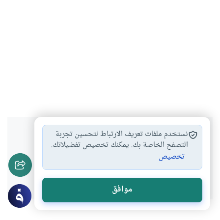
هل انتفعت بهذا المحتوى؟
نستخدم ملفات تعريف الارتباط لتحسين تجربة
التصفح الخاصة بك. يمكنك تخصيص تفضيلاتك.
تخصيص
نعم
لا
موافق