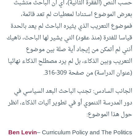
حسب النص (الفقرة الثانية)، أي أن الباحث متشبث
بعرض الموضوع استنادا لمعطيات لم تعد قائمة،
فموضوع التعريب الذي يثيره الباحث لم يعد بالحدة
قياسا للفترة (منذ عقود) التي يشير لها الباحث، ناهيك
أنني لم أتمكن من إيجاد أية صلة بين موضوع
التعريب وبين الذكاء، بل لم يرد مصطلح الذكاء نهائيا
(عنوان الدراسة) من صفحة 309-316.
الجانب السادس: تجنب الباحث البعد السياسي في
دور المدرسة التنموي أو في تطوير آليات الذكاء، انظر
حول هذا الموضوع:
Ben Levin
– Curriculum Policy and The Politics