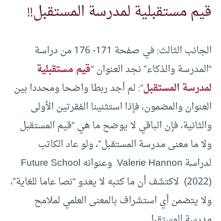
قيم مستقبلية لمدرسة المستقبل!!
الجانب الثالث: في صفحة 171- 176 من دراسة
“المدرسة والذكاء” نجد العنوان “
قيم مستقبلية
لمدرسة المستقبل
“: لم أجد ربطا واضحا ومحددا بين
العنوان والمضمون، فإذا استثنينا الفقرتين الأولى
والثانية، فإن الباقي لا يوضح ما هي “قيم المستقبل
ولا ما معنى مدرسة المستقبل”، ولو عاد الكاتب
لدراسة Valerie Hannon وعنوانه Future School
(2022) لاكتشف أن ما كتبه لا يعدو “نصا عاما للغاية”،
ولا يتضمن أي استشراف بالمعنى العلمي لملامح
مدرسة المستقبل .