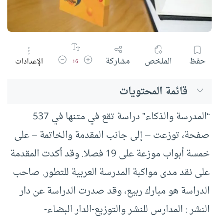
زيادة حجم الخط
تقليل حجم الخط
حفظ
الملخص
مشاركة
الإعدادات
16
قائمة المحتويات
“المدرسة والذكاء” دراسة تقع في متنها في 537
صفحة، توزعت – إلى جانب المقدمة والخاتمة – على
خمسة أبواب موزعة على 19 فصلا. وقد أكدت المقدمة
على نقد مدى مواكبة المدرسة العربية للتطور. صاحب
الدراسة هو مبارك ربيع، وقد صدرت الدراسة عن دار
النشر : المدارس للنشر والتوزيع-الدار البضاء-