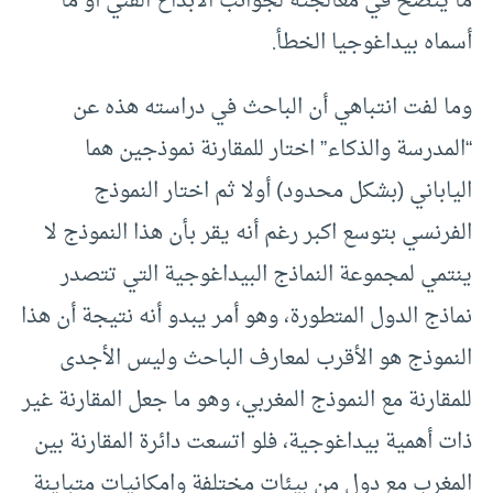
ما يتضح في معالجته لجوانب الابداع الفني أو ما
أسماه بيداغوجيا الخطأ.
وما لفت انتباهي أن الباحث في دراسته هذه عن
“المدرسة والذكاء” اختار للمقارنة نموذجين هما
الياباني (بشكل محدود) أولا ثم اختار النموذج
الفرنسي بتوسع اكبر رغم أنه يقر بأن هذا النموذج لا
ينتمي لمجموعة النماذج البيداغوجية التي تتصدر
نماذج الدول المتطورة، وهو أمر يبدو أنه نتيجة أن هذا
النموذج هو الأقرب لمعارف الباحث وليس الأجدى
للمقارنة مع النموذج المغربي، وهو ما جعل المقارنة غير
ذات أهمية بيداغوجية، فلو اتسعت دائرة المقارنة بين
المغرب مع دول من بيئات مختلفة وامكانيات متباينة