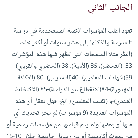
الجانب الثاني:
تعود أغلب المؤشرات الكمية المستخدمة في دراسة
“المدرسة والذكاء” إلى عشر سنوات أو أكثر خلت
(انظر مثلا الصفحات التي تظهر فيها هذه المؤشرات:
33 (التحضر)، 35 (الأمية)، 38 (الحضري والقروي)
39(شهادات المعلمين)- 40(التمدرس)- 80 (التكلفة
المهدورة)-84(الانقطاع عن الدراسة)-85 (الاكتظاظ
العددي)-و (تغيب المعلمين)..الخ، فهل يعقل أن هذه
المؤشرات العديدة (9 مؤشرات) لم يجر تحديث أي
منها أو بعضها ولم يتم قياسها من مؤسسات رسمية أو
من بحوث أكاديمية أو من رسائل جامعية خلال 10-15