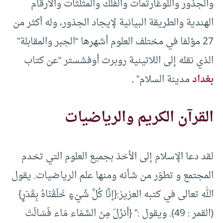
والجذور واللوغارتمات والفلك والمثلثات والأرقام
الهندية والطريقة البيانية لإيجاد الجذور، وله أكثر من
27 مؤلفا في مختلف العلوم أشهرها “الجبر والمقابلة”
الذي نقله إلى اللاتينية روبرت أوفشستر “عن كتاب
بغداد
مدينة السلام”
.
القرآن الكريم والرياضيات
لقد دعا الإسلام إلى الأخذ بجميع العلوم التي تخدم
المجتمع و تطوّر من شأنه ومنها علم الرياضيات. يقول
الله تعالى في كتبه العزيز:{إنَّا كُلَّ شَيْءٍ خَلَقْنَاهُ بِقَدَرٍ}
(القمر : 49). ويقول :” {أنزَلَ مِنَ السَّمَاء مَاء فَسَالَتْ