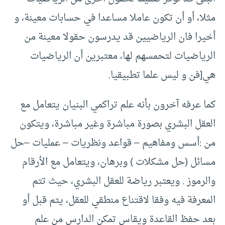
مثلا، أو أن تكون عاملا مساعدا في حسابات معينة، و
أخيرا فان الرياضيين قد يدرسون حقولا معينة من
الرياضيات لتحمسهم لها، معتبرين أن الرياضيات
هي[فن و ليس علما تطبيقيا.
كما عرفه آخرون بأنه علم تراكمي البنيان يتعامل مع
العقل البشري بصورة مباشرة وغير مباشرة، ويتكون
من :أسس ومفاهيم – قواعد ونظريات – عمليات –حل
مسائل (حل مشكلات ) وبرهان، ويتعامل مع الأرقام
والرموز . ويعتبر رياضة للعقل البشري، حيث تتم
المعرفة فيه وفقا لاقتناع منطقي للعقل، يتم قبل أو
بعد حفظ القاعدة ويقاس تمكن الدارس من علم