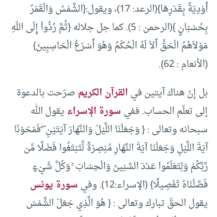
أَوْدِيَةٌ بِقَدَرِهَا}(الرعد: 17)، ويقول:{الشَّمْسُ وَالْقَمَرُ
بِحُسْبَانٍ }(الرحمن : 5). كما جل جلاله {ثُمَّ رُدُّواْ إِلَى اللّهِ
مَوْلاَهُمُ الْحَقِّ أَلاَ لَهُ الْحُكْمُ وَهُوَ أَسْرَعُ الْحَاسِبِينَ}
(الأنعام : 62).
بل إنّ هناك آيتين في
القرآن الكريم
صرّحت بالدعوة
إلى تعلّم الحساب. ففي
سورة الإسراء
يقول الله
سبحانه وتعالى : { وَجَعَلْنَا اللَّيْلَ وَالنَّهَارَ آيَتَيْنِ ۖ فَمَحَوْنَا
آيَةَ اللَّيْلِ وَجَعَلْنَا آيَةَ النَّهَارِ مُبْصِرَةً لِّتَبْتَغُوا فَضْلًا مِّن
رَّبِّكُمْ وَلِتَعْلَمُوا عَدَدَ السِّنِينَ وَالْحِسَابَ ۚ وَكُلَّ شَيْءٍ
فَصَّلْنَاهُ تَفْصِيلًا} (الإسراء:12). وفي
سورة يونس
يقول الحقّ تبارك وتعالى : { هُوَ الَّذِي جَعَلَ الشَّمْسَ