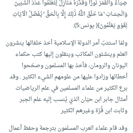
ضِيَاءً وَالْقَمَرَ نُورًا وَقَدَّرَهُ مَنَازِلَ لِتَعْلَمُوا عَدَدَ السِّنِينَ
وَالْحِسَابَ ۚ مَا خَلَقَ اللَّهُ ذَٰلِكَ إِلَّا بِالْحَقِّ ۚ يُفَصِّلُ الْآيَاتِ
لِقَوْمٍ يَعْلَمُونَ}( يونس:5).
ولمّا استتبّ أمر الدولة الإسلامية أخذ خلفائها ينشرون
العلم وينشئون المكاتب وينقلون إليها كتب حكماء
اليونان والرومان، فأخذ بها المسلمون وصحّحوا
أخطائها وزادوا عليها من علومهم الشيء الكثير . وقد
برع الكثير من علماء المسلمين في علم الرياضيات
أمثال جابر ابن حيّان الذي يُنسب إليه علم الجبر
وثابت ابن قُرّة وغيرهم الكثير
وقد قام علماء العرب المسلمون بترجمة وحفظ أعمال