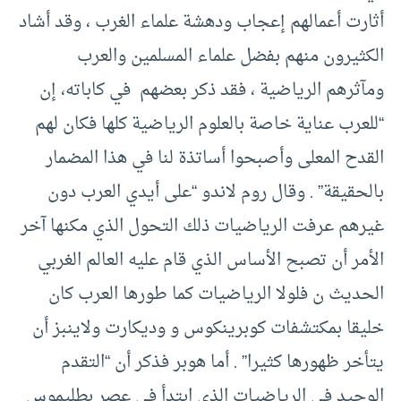
أثارت أعمالهم إعجاب ودهشة علماء الغرب ، وقد أشاد
الكثيرون منهم بفضل علماء المسلمين والعرب
ومآثرهم الرياضية ، فقد ذكر بعضهم في كاباته، إن
“للعرب عناية خاصة بالعلوم الرياضية كلها فكان لهم
القدح المعلى وأصبحوا أساتذة لنا في هذا المضمار
بالحقيقة” . وقال روم لاندو “على أيدي العرب دون
غيرهم عرفت الرياضيات ذلك التحول الذي مكنها آخر
الأمر أن تصبح الأساس الذي قام عليه العالم الغربي
الحديث ن فلولا الرياضيات كما طورها العرب كان
خليقا بمكتشفات كوبرينكوس و وديكارت ولاينبز أن
يتأخر ظهورها كثيرا” . أما هوبر فذكر أن “التقدم
الوحيد في الرياضيات الذي ابتدأ في عصر بطليموس