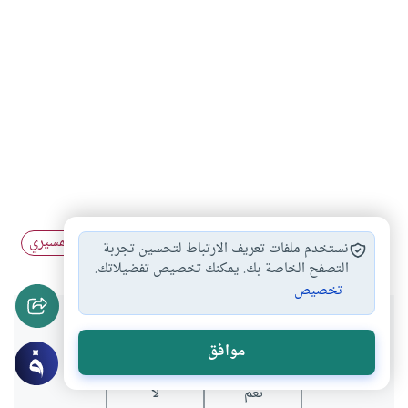
المرأة
الانسان
الطبيعة
المادية
فيمينزم
المسيري
#
#
#
#
#
نستخدم ملفات تعريف الارتباط لتحسين تجربة
#
التصفح الخاصة بك. يمكنك تخصيص تفضيلاتك.
تخصيص
هل انتفعت بهذا المحتوى؟
موافق
نعم
لا