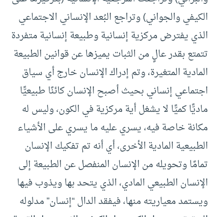
الكيفي والجواني) وتراجع البُعد الإنساني الاجتماعي
الذي يفترض مركزية إنسانية وطبيعة إنسانية متفردة
تتمتع بقدر عالٍ من الثبات يميزها عن قوانين الطبيعة
المادية المتغيرة، وتم إدراك الإنسان خارج أي سياق
اجتماعي إنساني بحيث أصبح الإنسان كائنًا طبيعيًّا
ماديًّا كميًّا لا يشغل أية مركزية في الكون، وليس له
مكانة خاصة فيه، يسري عليه ما يسري على الأشياء
الطبيعية المادية الأخرى، أي أنه تم تفكيك الإنسان
تمامًا وتحويله من الإنسان المنفصل عن الطبيعة إلى
الإنسان الطبيعي المادي، الذي يتحد بها ويذوب فيها
ويستمد معياريته منها، فيفقد الدال “إنسان” مدلوله