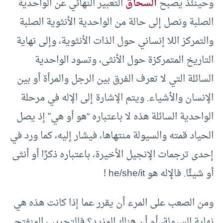
وحينئذ يصبح
السحاق
التعبير النهائي عن الواحدية
الصلبة ونصل إلى حالة من الواحدية الأنثوية الصلبة
والتمركز اللا إنساني حول الذات الأنثوية، وإلى نهاية
التاريخ المتمركزة حول الأنثى، وتسود الواحدية
السائلة التي لا تعرف الفرق بين الرجل والمرأة أو بين
الإنسان والأشياء. ويتم الإشارة إلى الإله في مرحلة
الواحدية السائلة هذه لا باعتباره “هو أو هي” إذ يصل
الحياد قمته والسيولة منتهاها، فيشار إليه، كما ورد في
إحدى ترجمات الإنجيل الأخيرة، باعتباره ذكرًا أو أنثى
أو شيئًا. فالإله هو he/she/it !
ومن الصعب على المرء أن يقرر عما إذا كانت هذه هي
نهاية السيولة، أم أن هناك المزيد؟ فالتجريب المنفتح