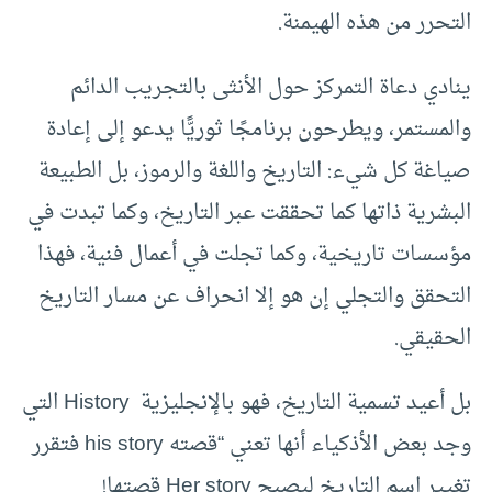
التحرر من هذه الهيمنة.
ينادي دعاة التمركز حول الأنثى بالتجريب الدائم
والمستمر، ويطرحون برنامجًا ثوريًّا يدعو إلى إعادة
صياغة كل شيء: التاريخ واللغة والرموز، بل الطبيعة
البشرية ذاتها كما تحققت عبر التاريخ، وكما تبدت في
مؤسسات تاريخية، وكما تجلت في أعمال فنية، فهذا
التحقق والتجلي إن هو إلا انحراف عن مسار التاريخ
الحقيقي.
بل أعيد تسمية التاريخ، فهو بالإنجليزية History التي
وجد بعض الأذكياء أنها تعني “قصته his story فتقرر
تغيير اسم التاريخ ليصبح Her story قصتها!