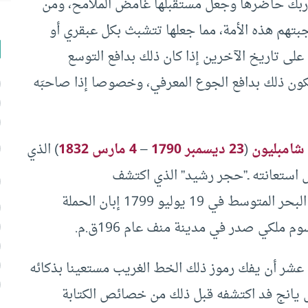
ا أربك حاضرها وجعل مستقبلها غامض الملامح، ومن
نجبتهم هذه الأمة، مما جعلها تتشبث بكل عبقري أو
على تاريخ الآخرين إذا كان ذلك بدافع التوسع
يكون ذلك بدافع الجوع المعرفي، وخصوصا إذا صاحبَه
شامبليون
(
23 ديسمبر
1790
–
4 مارس
1832
) الذي
 استعانته ـ”حجر رشيد” الذي اكتشف
بمدينة رشيد الواقعة على مصب فرع نهر النيل في البحر المتوسط في 19 يوليو 1799 إبان الحملة
عشر أن يفك رموز ذلك الخط الغريب مستعينا بذكائه
س يانج فد اكتشفه قبل ذلك من خصائص الكتابة