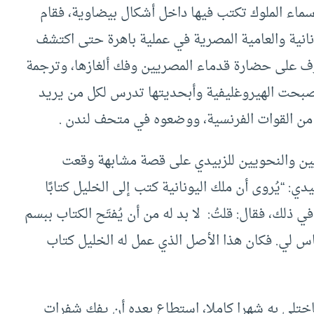
سماء الملوك تكتب فيها داخل أشكال بيضاوية، فقام
انية والعامية المصرية في عملية باهرة حتى اكتشف
رف على حضارة قدماء المصريين وفك ألغازها، وترجمة
وأصبحت الهيروغليفية وأبحديتها تدرس لكل من يريد
من القوات الفرنسية، ووضعوه في متحف لندن .
يين والنحويين للزبيدي على قصة مشابهة وقعت
هيدي (100 ـ 170 هـ)، قال الزبيدي: “يُروى أن ملك اليونانية كتب إلى الخليل كتابًا
ي ذلك، فقال: قلتُ: لا بد له من أن يُفتَح الكتاب ببسم
تاس لي. فكان هذا الأصل الذي عمل له الخليل كتاب
ختلى به شهرا كاملا، استطاع بعده أن يفك شفرات