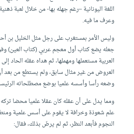
اللغة اليونانية –رغم جهله بها- من خلال لعبة ذهن
وعرف ما فيه.
وليس الأمر بمستغرب على رجل مثل الخليل بن أح
جعله يضع كتاب أول معجم عربي (كتاب العين) وفق 
العربية مستعملها ومهملها، ثم هداه عقله الحاد إلى
العروض من غير مثال سابق، ولم يستطع من بعد أن ي
وضعه رأسا وأسسه علميا بوضع مصطلحاته الرئيسة 
ومما يدل على أن عقله كان عقلا علميا محضا تركه ل
علم شعوذة وخرافة لا يقوم على أسس علمية ومنطق
النجوم فأبعد النظر، ثم لم يرضَ بذلك، فقال: