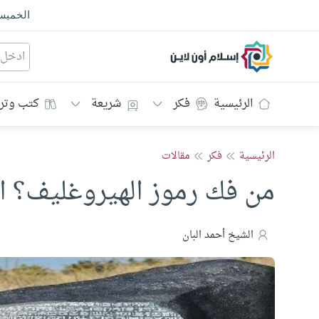
الخمي
إسلام أون لاين
الرئيسية
فكر
شريعة
كتب وتر
الرئيسية
فكر
مقالات
من فك رموز الهيروغليف؟ ال
الشيخ أحمد البان