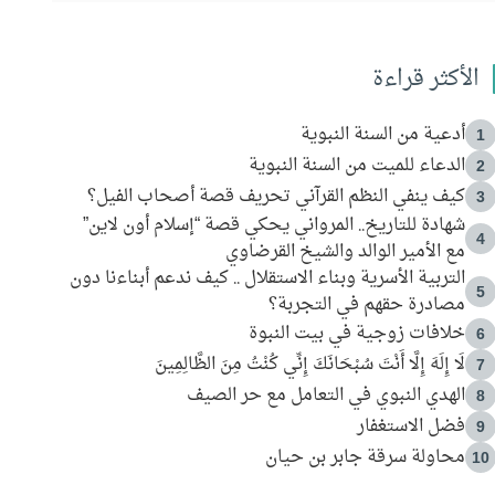
الأكثر قراءة
أدعية من السنة النبوية
1
الدعاء للميت من السنة النبوية
2
كيف ينفي النظم القرآني تحريف قصة أصحاب الفيل؟
3
شهادة للتاريخ.. المرواني يحكي قصة “إسلام أون لاين”
4
مع الأمير الوالد والشيخ القرضاوي
التربية الأسرية وبناء الاستقلال .. كيف ندعم أبناءنا دون
5
مصادرة حقهم في التجربة؟
خلافات زوجية في بيت النبوة
6
لَا إِلَهَ إِلَّا أَنْتَ سُبْحَانَكَ إِنِّي كُنْتُ مِنَ الظَّالِمِينَ
7
الهدي النبوي في التعامل مع حر الصيف
8
فضل الاستغفار
9
محاولة سرقة جابر بن حيان
10