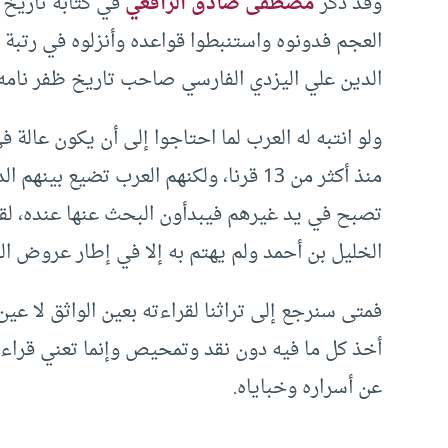
وقد ذكر
مصطفى صادق الرافعي
في كتابه تاريخ 
العجم فدونوه واستنبطوا قواعده وأنزلوه في رتبة 
الدين علي اليزدي الفارسي صاحب تاريخ ظفر نامه 
ولو انتبه له العرب لما احتاجوا إلى أن يكون عالة ف
منذ أكثر من 13 قرنا، ولكنهم العرب تضيع ب
تصبح في يد غيرهم فيبدأون البحث عنها عنده، لقد
الخليل بن أحمد ولم يهتم به إلا في إطار عروض الش
فمتى سنرجع إلى تراثنا لقراءته بعين الواثق لا عين
أخذ كل ما فيه دون نقد وتمحيص وإنما تعني قرا
عن أسراره وخباياه.