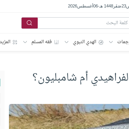
س
23
صَفَر
1448 هـ
-
06
أغسطس
2026
جمات
الهدي النبوي
فقه المسلم
المزيد
فراهيدي أم شامبليون؟