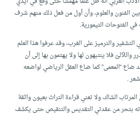
الأدب العربي أنه ظل علما مهمشا حتى وقع في أيدي
بين الفنون والعلوم، وأن أول من فعل ذلك منهم شرف
في الفتوحات التيمورية.
ي التشفير والترميز على الغرب، وقد عرفوا هذا العلم
ينهم الدرر واللآلئ فلا ينتبهون لها ولا يهتمون بها إلى أن
 ضاع “المعمى” كما ضاع العقل الرياضي لواضعه
عر .
 المرتاب الشاك، ولا تعني قراءة التراث بعيون واثقة
ءته بتحر من عقدتي التقديس والتنقيص حتى يكشف