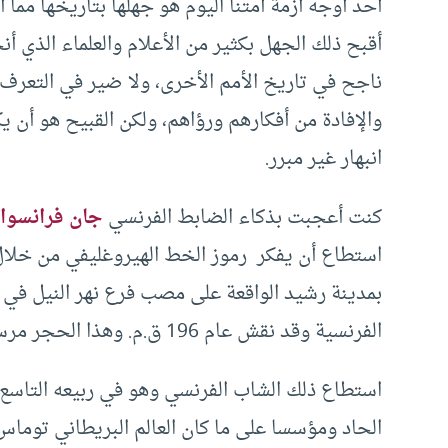
أحد أوجه أزمة أمتنا اليوم هو جهلها بتاريخها مم
أقبح ذلك الجهل بكثير من الأعلام والعلماء الذي أ
ناجح في تاريخ الأمم الأخرى، ولا ضير في التعرف 
والإفادة من أفكارهم ورؤاهم، ولكن القبيح هو أن 
انبهار غير مبرر.
كنت أعجبت بذكاء الضابط الفرنسي
جان فرانسوا 
استطاع أن يفكر رموز الخط الهيروغليفي من خلال
الفرنسية وقد نقش عام 196 ق.م. وهذا الحجر مرسوم ملكي صدر في مدينة منف عام 196ق.م.
استطاع ذلك الشاب الفرنسي وهو في ربيعه التاسع 
الحاد ومؤسسا على ما كان العالم البريطاني توما