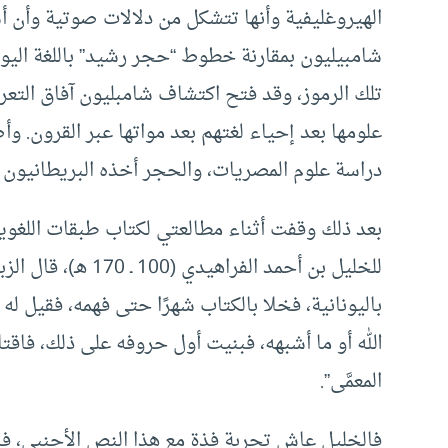
الهيروغليفية وأنها تتشكل من دلالات صوتية وأن أ
شامبيليون بمقارنة خطوط “حجر رشيد” باللغة اليون
تلك الرموز، وقد فتح اكتشاف شامبليون آفاق التع
علومها بعد إحياء لغتهم بعد مواتها عبر القرون. 
دراسة علوم المصريات، والحجر أخذه البريطانيون 
بعد ذلك وقفت أثناء مطالعتي لكتاب طبقات اللغو
للخليل بن أحمد الفرا
باليونانية، فخلا بالكتاب شهرًا حتى فهمه، فقيل له ف
الله أو ما أشبهه، فبنيت أول حروفه على ذلك، فاق
المعمَّى”.
فالخليل عاش تجربة فذة مع هذا النص الأجنبي، فا