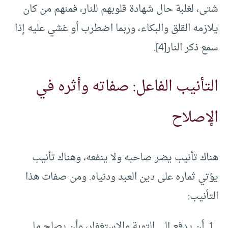
شتى، لغلبة حال شهادة قلوبهم للنار، فمنهم من كان
يلازمه القلق والبكاء، وربما اضطرب أو غشي عليه إذا
سمع ذكر النار[4].
التأنيب الفاعل: صفاته وأثره في
الإصلاح
هناك تأنيب يضر صاحبه ولا ينفعه، وهناك تأنيب
يؤتي ثماره على دين العبد ودنياه. ومن صفات هذا
التأنيب:
أن يدفع إلى التوبة والاستغفار، وأن يصلح ما