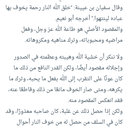
وقال سفيان بن عيينة: “خلق الله النار رحمة يخوف بها
عباده لينتهوا.” أخرجه أبو نعيم.
والمقصود الأصلي هو طاعة الله عز وجل، وفعل
مراضيه ومحبوباته، وترك مناهيه ومكروهاته.
ولا ننكر أن خشية الله وهيبته وعظمته في الصدور
وإجلاله مقصود أيضًا، ولكن القدر النافع من ذلك ما
كان عونًا على التقرب إلى الله بفعل ما يحبه، وترك ما
يكرهه، ومتى صار الخوف مانعًا من ذلك وقاطعًا عنه،
فقد انعكس المقصود منه.
ولكن إذا حصل ذلك عن غلبة، كان صاحبه معذورًا، وقد
كان في السلف من حصل له من خوف النار أحوال