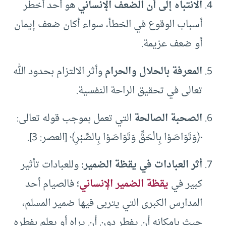
الانتباه إلى أن الضعف الإنساني
هو أحد أخطر
أسباب الوقوع في الخطأ، سواء أكان ضعف إيمان
أو ضعف عزيمة.
المعرفة بالحلال والحرام
وأثر الالتزام بحدود الله
تعالى في تحقيق الراحة النفسية.
الصحبة الصالحة
التي تعمل بموجب قوله تعالى:
﴿وَتَوَاصَوْا بِالْحَقِّ وَتَوَاصَوْا بِالصَّبْرِ﴾ [العصر: 3].
أثر العبادات في يقظة الضمير:
وللعبادات تأثير
كبير في
يقظة الضمير الإنساني
؛ فالصيام أحد
المدارس الكبرى التي يتربى فيها ضمير المسلم،
حيث بإمكانه أن يفطر دون أن يراه أو يعلم بفطره