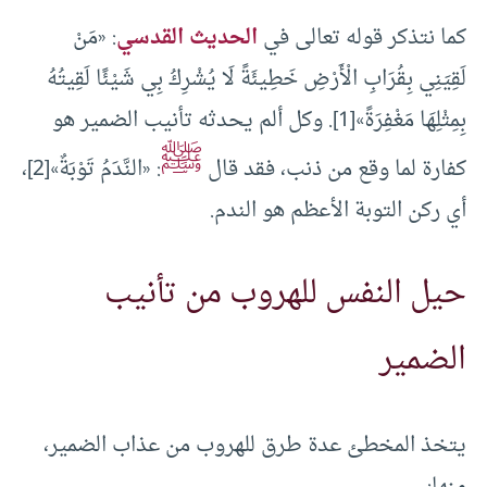
كما نتذكر قوله تعالى في
الحديث القدسي
: «مَنْ
لَقِيَنِي بِقُرَابِ الْأَرْضِ خَطِيئَةً لَا يُشْرِكُ بِي شَيْئًا لَقِيتُهُ
بِمِثْلِهَا مَغْفِرَةً»[1]. وكل ألم يحدثه تأنيب الضمير هو
ﷺ
كفارة لما وقع من ذنب، فقد قال
: «النَّدَمُ تَوْبَةٌ»[2]،
أي ركن التوبة الأعظم هو الندم.
حيل النفس للهروب من تأنيب
الضمير
يتخذ المخطئ عدة طرق للهروب من عذاب الضمير،
منها: