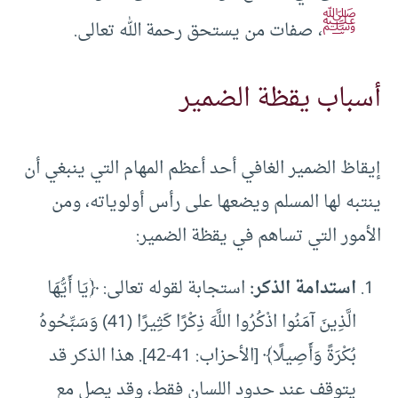
ﷺ
، صفات من يستحق رحمة الله تعالى.
أسباب يقظة الضمير
إيقاظ الضمير الغافي أحد أعظم المهام التي ينبغي أن
ينتبه لها المسلم ويضعها على رأس أولوياته، ومن
الأمور التي تساهم في يقظة الضمير:
استدامة الذكر:
استجابة لقوله تعالى: ﴿يَا أَيُّهَا
الَّذِينَ آمَنُوا اذْكُرُوا اللَّهَ ذِكْرًا كَثِيرًا (41) وَسَبِّحُوهُ
بُكْرَةً وَأَصِيلًا﴾ [الأحزاب: 41-42]. هذا الذكر قد
يتوقف عند حدود اللسان فقط، وقد يصل مع