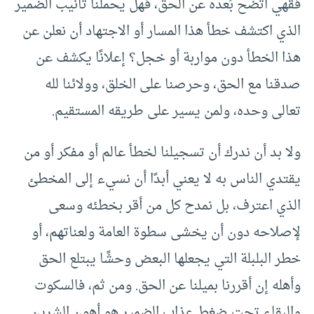
فقهي اتضح بُعده عن الحق، فهل يحملنا تأنيب الضمير
الذي اكتشف خطأ هذا المسار أو الاجتهاد أن نعلن عن
هذا الخطأ دون مواربة أو خجل؟ إعلانًا يكشف عن
صدقنا مع الحق، وحرصنا على الخلق، وولائنا لله
تعالى وحده، ولمن يسير على طريقه المستقيم.
ولا بد أن ندرك أن تسجيلنا لخطأ عالم أو مفكر أو من
يقتدي الناس به لا يعني أبدًا أن نسيء إلى المخطئ
الذي اعترف، بل نمدح كل من أقر بخطئه وسعى
لإصلاحه دون أن يخشى سطوة العامة ولعناتهم، أو
خطر البلبلة التي يجعلها البعض وحشًا يبتلع الحق
وأهله إن أقررنا بميلنا عن الحق. ومن ثم، فالسكوت
والبقاء تحت ضغط عذاب الضمير هو أهون الشرين