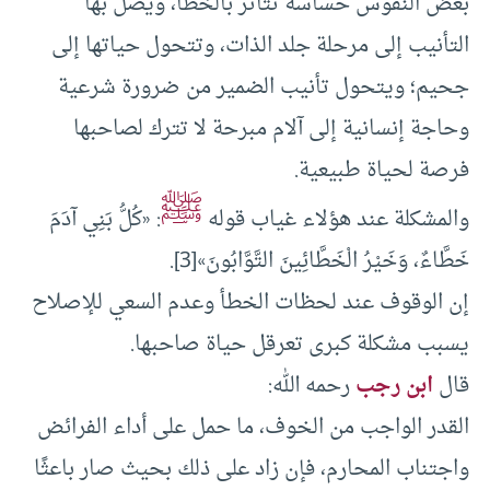
بعض النفوس حساسة تتأثر بالخطأ، ويصل بها
التأنيب إلى مرحلة جلد الذات، وتتحول حياتها إلى
جحيم؛ ويتحول تأنيب الضمير من ضرورة شرعية
وحاجة إنسانية إلى آلام مبرحة لا تترك لصاحبها
فرصة لحياة طبيعية.
ﷺ
والمشكلة عند هؤلاء غياب قوله
: «كُلُّ بَنِي آدَمَ
خَطَّاءٌ، وَخَيْرُ الْخَطَّائِينَ التَّوَّابُونَ»[3].
إن الوقوف عند لحظات الخطأ وعدم السعي للإصلاح
يسبب مشكلة كبرى تعرقل حياة صاحبها.
قال
ابن رجب
رحمه الله:
القدر الواجب من الخوف، ما حمل على أداء الفرائض
واجتناب المحارم، فإن زاد على ذلك بحيث صار باعثًا