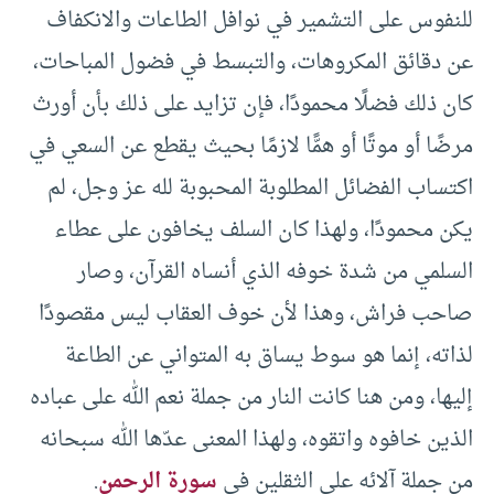
للنفوس على التشمير في نوافل الطاعات والانكفاف
عن دقائق المكروهات، والتبسط في فضول المباحات،
كان ذلك فضلًا محمودًا، فإن تزايد على ذلك بأن أورث
مرضًا أو موتًا أو همًّا لازمًا بحيث يقطع عن السعي في
اكتساب الفضائل المطلوبة المحبوبة لله عز وجل، لم
يكن محمودًا، ولهذا كان السلف يخافون على عطاء
السلمي من شدة خوفه الذي أنساه القرآن، وصار
صاحب فراش، وهذا لأن خوف العقاب ليس مقصودًا
لذاته، إنما هو سوط يساق به المتواني عن الطاعة
إليها، ومن هنا كانت النار من جملة نعم الله على عباده
الذين خافوه واتقوه، ولهذا المعنى عدّها الله سبحانه
من جملة آلائه على الثقلين في
سورة الرحمن
.