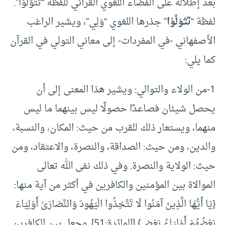
بعد إطلالة على الفضاء اللغوي القرآني للفظة “تَتَوَلَّوْا”.
لفظة “
تَتَوَلَّوْا
” جذرها اللغوي “وَلِي”، ويشير الراغب
الأصفهاني -في المفردات- إلى معاني التولي في القرآن
كما يلي:
1-من الولاء والتوالي: ويشير هذا المعنى إلى أن
يحصل شيئان فصاعدًا حصولًا ليس بينهما ما ليس
منهما، ويستعار ذلك للقرب من حيث: المكان، والنسبة،
والدين، ومن حيث: الصداقة، والنصرة، والاعتقاد، ومن
حيث: الولاية والنصرة. وفي ذلك نفى الله تعالى
الموالاة بين المؤمنين والكافرين في أكثر من آية منها:
{يَا أَيُّهَا الَّذِينَ آمَنُوا لَا تَتَّخِذُوا الْيَهُودَ وَالنَّصَارَىٰ أَوْلِيَاءَ
بَعْضُهُمْ أَوْلِيَاءُ بَعْضٍ} [المائدة:51]. وجعل بين الكافرين