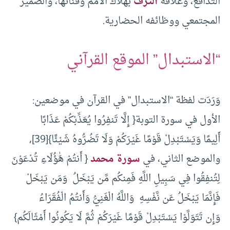
التدافع، وعلاقة
الترف
بهلاك الأمم وفنائها، والضمير
المجتمعي ووظائفه الحضارية.
“الاستبدال” الموقع القرآني
وَرَدَت لفظة “الاستبدال” في القرآن في موضعين:
الأول في سورة التوبة{ إِلَّا تَنفِرُوا يُعَذِّبْكُمْ عَذَابًا
أَلِيمًا وَيَسْتَبْدِلْ قَوْمًا غَيْرَكُمْ وَلَا تَضُرُّوهُ شَيْئًا}[39],
والموضع الثاني، في
سورة محمد
{ أَنتُمْ هَٰؤُلَاءِ تُدْعَوْنَ
لِتُنفِقُوا فِي سَبِيلِ اللَّهِ فَمِنكُم مَّن يَبْخَلُ وَمَن يَبْخَلْ
فَإِنَّمَا يَبْخَلُ عَن نَّفْسِهِ وَاللَّهُ الْغَنِيُّ وَأَنتُمُ الْفُقَرَاءُ
وَإِن تَتَوَلَّوْا يَسْتَبْدِلْ قَوْمًا غَيْرَكُمْ ثُمَّ لَا يَكُونُوا أَمْثَالَكُم}