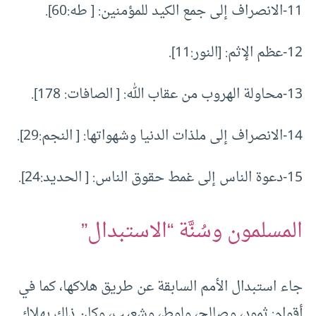
11-الانصراف إلى جمع الكيد للمؤمنين: [ طه:60].
12-عظم الإثم: [النور:11].
13-محاولة الهروب من عقاب الله: [ الصافات: 178].
14-الانصراف إلى ملذات الدنيا وشهواتها: [ النجم:29].
15-دعوة الناس إلى غمط حقوق الناس: [ الحديد:24].
المسلمون وسُنَّة “الاستبدال”
جاء استبدال الأمم السابقة عن طريق هلاكها، كما في
أقوام: ثمود، وصالح، ولوط، وشعيب، وكان ذلك بهلاك