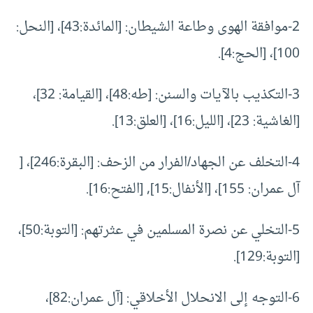
2-موافقة الهوى وطاعة الشيطان: [المائدة:43]، [النحل:
100]، [الحج:4].
3-التكذيب بالآيات والسنن: [طه:48]، [القيامة: 32]،
[الغاشية: 23]، [الليل:16]، [العلق:13].
4-التخلف عن الجهاد/الفرار من الزحف: [البقرة:246]، [
آل عمران: 155]، [الأنفال:15], [الفتح:16].
5-التخلي عن نصرة المسلمين في عثرتهم: [التوبة:50]،
[التوبة:129].
6-التوجه إلى الانحلال الأخلاقي: [آل عمران:82]،