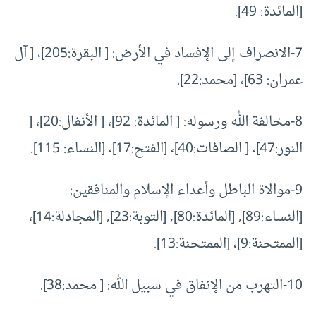
[المائدة: 49].
7-الانصراف إلى الإفساد في الأرض: [ البقرة:205]، [ آل
عمران: 63]، [محمد:22].
8-مخالفة الله ورسوله: [ المائدة: 92]، [ الأنفال:20]، [
النور:47]، [ الصافات:40]، [الفتح:17]، [النساء: 115].
9-موالاة الباطل وأعداء الإسلام والمنافقين:
[النساء:89], [المائدة:80], [التوبة:23], [المجادلة:14]،
[الممتحنة:9]، [الممتحنة:13].
10-التهرب من الإنفاق في سبيل الله: [ محمد:38].