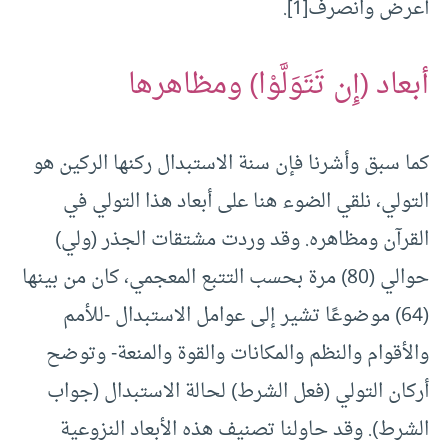
أعرض وانصرف
[1]
.
أبعاد (إِن تَتَوَلَّوْا) ومظاهرها
كما سبق وأشرنا فإن سنة الاستبدال ركنها الركين هو
التولي، نلقي الضوء هنا على أبعاد هذا التولي في
القرآن ومظاهره. وقد وردت مشتقات الجذر (ولي)
حوالي (80) مرة بحسب التتبع المعجمي، كان من بينها
(64) موضوعًا تشير إلى عوامل الاستبدال -للأمم
والأقوام والنظم والمكانات والقوة والمنعة- وتوضح
أركان التولي (فعل الشرط) لحالة الاستبدال (جواب
الشرط). وقد حاولنا تصنيف هذه الأبعاد النزوعية