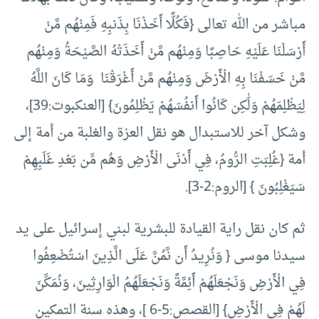
مباشر من الله تعالى {فَكُلًّا أَخَذْنَا بِذَنبِهِ فَمِنْهُم مَّنْ
أَرْسَلْنَا عَلَيْهِ حَاصِبًا وَمِنْهُم مَّنْ أَخَذَتْهُ الصَّيْحَةُ وَمِنْهُم
مَّنْ خَسَفْنَا بِهِ الْأَرْضَ وَمِنْهُم مَّنْ أَغْرَقْنَا وَمَا كَانَ اللَّهُ
لِيَظْلِمَهُمْ وَلَٰكِن كَانُوا أَنفُسَهُمْ يَظْلِمُونَ} [العنكبوت:39]،
وشكل آخر للاستبدال هو نقل العزة والغلبة من أمة إلى
أمة {غُلِبَتِ الرُّومُ، فِي أَدْنَى الْأَرْضِ وَهُم مِّن بَعْدِ غَلَبِهِمْ
سَيَغْلِبُونَ } [الروم:2-3].
ثم كان نقل راية القيادة للبشرية لبني إسرائيل على يد
سيدنا موسى { وَنُرِيدُ أَن نَّمُنَّ عَلَى الَّذِينَ اسْتُضْعِفُوا
فِي الْأَرْضِ وَنَجْعَلَهُمْ أَئِمَّةً وَنَجْعَلَهُمُ الْوَارِثِينَ، وَنُمَكِّنَ
لَهُمْ فِي الْأَرْضِ} [القصص:5-6 ]، وهذه سنة التمكين