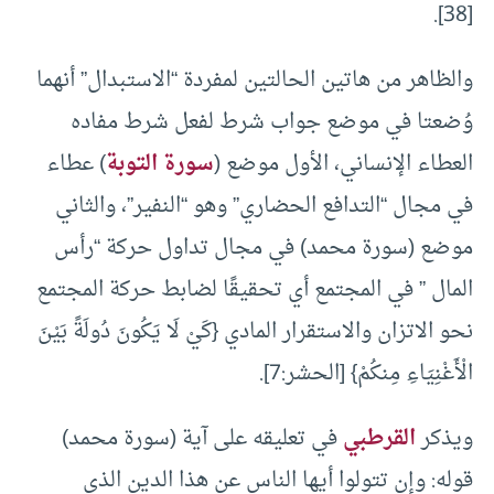
[38].
والظاهر من هاتين الحالتين لمفردة “الاستبدال” أنهما
وُضعتا في موضع جواب شرط لفعل شرط مفاده
العطاء الإنساني، الأول موضع (
سورة التوبة
) عطاء
في مجال “التدافع الحضاري” وهو “النفير”، والثاني
موضع (سورة محمد) في مجال تداول حركة “رأس
المال ” في المجتمع أي تحقيقًا لضابط حركة المجتمع
نحو الاتزان والاستقرار المادي {كَيْ لَا يَكُونَ دُولَةً بَيْنَ
الْأَغْنِيَاءِ مِنكُمْ} [الحشر:7].
ويذكر
القرطبي
في تعليقه على آية (سورة محمد)
قوله: وإن تتولوا أيها الناس عن هذا الدين الذي