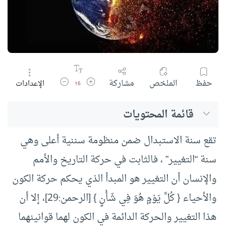
زيادة حجم الخط
تقليل حجم الخط
حفظ
الملخص
مشاركة
الإعدادات
16
قائمة المحتويات
تقع سنة الاستبدال ضمن منظومة سننية أعلى وهي
سنة “التغيير” ، فالثابت في حركة التاريخ والأمم
والإنسان أن التغيير هو المبدأ الذي يحكم حركة الكون
والأحياء { كُلَّ يَوْمٍ هُوَ فِي شَأْنٍ } [الرحمن:29]، إلا أن
هذا التغيير والحركة الدائمة في الكون لهما قوانينهما