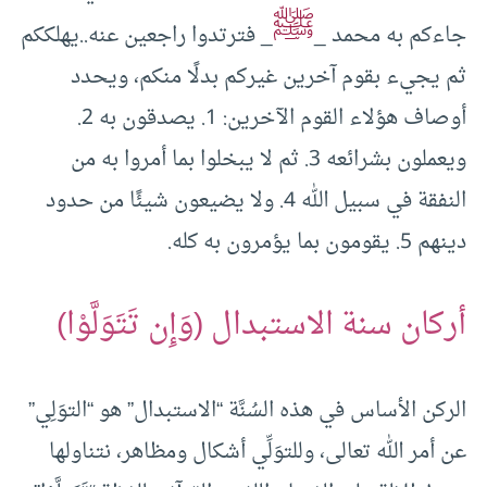
ﷺ
جاءكم به محمد _
_ فترتدوا راجعين عنه..يهلككم
ثم يجيء بقوم آخرين غيركم بدلًا منكم، ويحدد
أوصاف هؤلاء القوم الآخرين: 1. يصدقون به 2.
ويعملون بشرائعه 3. ثم لا يبخلوا بما أمروا به من
النفقة في سبيل الله 4. ولا يضيعون شيئًا من حدود
دينهم 5. يقومون بما يؤمرون به كله.
أركان سنة الاستبدال (وَإِن تَتَوَلَّوْا)
الركن الأساس في هذه السُنَّة “الاستبدال” هو “التوَلِي”
عن أمر الله تعالى، وللتوَلِّي أشكال ومظاهر، نتناولها