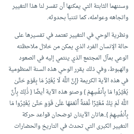
وسننهما الثابتة التي يمكنها أن تفسر لنا هذا التغيير
واتجاهه وعوامله، كما تتنبأ بحدوثه.
ونظرية الوحي في التغيير تعتمد في تفسيرها على
حالة الإنسان الفرد الذي يمكن من خلال ملاحظته
الوعي بمآل المجتمع الذي ينتمي إليه في الصعود
والهبوط، وفي ذلك يقرر الوحي هذه السنة المنظومية
في هذه الآية الكريمة {إِنَّ اللَّهَ لَا يُغَيِّرُ مَا بِقَوْمٍ حَتَّىٰ
يُغَيِّرُوا مَا بِأَنفُسِهِمْ } وصنو هذه الآية أيضًا { ذَٰلِكَ بِأَنَّ
اللَّهَ لَمْ يَكُ مُغَيِّرًا نِّعْمَةً أَنْعَمَهَا عَلَىٰ قَوْمٍ حَتَّىٰ يُغَيِّرُوا مَا
بِأَنفُسِهِمْ }..هاتان الآيتان توضحان قواعد حركة
التغيير الكبرى التي تحدث في التاريخ والحضارات