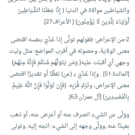
والشياطين موالاة في الدنيا { إِنَّا جَعَلْنَا الشَّيَاطِينَ
أَوْلِيَاءَ لِلَّذِينَ لَا يُؤْمِنُونَ} [ الأعراف27].
2-من الإعراض: فقولهم تولَّى إذا عُدِّيَ بنفسه اقتضى
معنى الولاية، وحصوله في أقرب المواضع: مثل وليت
وجهي أي أقبلت عليه{ وَمَن يَتَوَلَّهُم مِّنكُمْ فَإِنَّهُ مِنْهُمْ}
[المائدة:51] . وإذا عُدِّيَ بـ (عن) لفظًا أو تقديرًا اقتضى
معنى الإعراض، وتَرْكِ قُرْبِه. {فَإِنْ تَوَلَّوْا فَإِنَّ اللَّهَ عَلِيمٌ
بِالْمُفْسِدِينَ} [آل عمران:63].
ووَلّى عن الشيء انصرف عنه أو أعرض عنه، أو ذهب
بعيدًا عنه..ووَلَّى وجهه إلى الشيء: اتجه إليه. وتولى