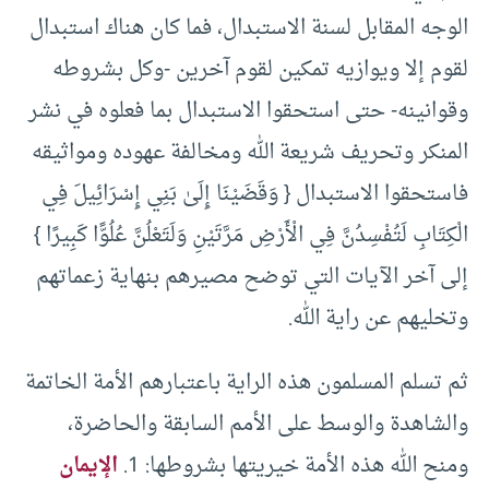
الوجه المقابل لسنة الاستبدال، فما كان هناك استبدال
لقوم إلا ويوازيه تمكين لقوم آخرين -وكل بشروطه
وقوانينه- حتى استحقوا الاستبدال بما فعلوه في نشر
المنكر وتحريف شريعة الله ومخالفة عهوده ومواثيقه
فاستحقوا الاستبدال { وَقَضَيْنَا إِلَىٰ بَنِي إِسْرَائِيلَ فِي
الْكِتَابِ لَتُفْسِدُنَّ فِي الْأَرْضِ مَرَّتَيْنِ وَلَتَعْلُنَّ عُلُوًّا كَبِيرًا
}
إلى آخر الآيات التي توضح مصيرهم بنهاية زعماتهم
وتخليهم عن راية الله.
ثم تسلم المسلمون هذه الراية باعتبارهم الأمة الخاتمة
والشاهدة والوسط على الأمم السابقة والحاضرة،
ومنح الله هذه الأمة خيريتها بشروطها: 1.
الإيمان