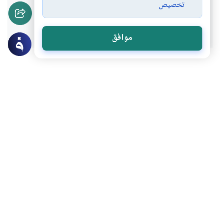
تخصيص
نعم
لا
موافق
عن الكاتب
حسان عبد الله
لديه 98 مقالة
باحث وأكاديمي مصري بجامعة دمياط
بعض أعماله
المسلمون والحاجة إلى الدراسات الاستقرائية
الظواهر المَرَضية في القرآن الكريم (2-2)
الظواهر المَرَضية في القرآن (1-2)