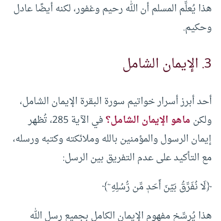
هذا يُعلِّم المسلم أن الله رحيم وغفور، لكنه أيضًا عادل
وحكيم.
3. الإيمان الشامل
أحد أبرز أسرار خواتيم سورة البقرة الإيمان الشامل،
ولكن
ماهو الإيمان الشامل؟
في الآية 285، تُظهر
إيمان الرسول والمؤمنين بالله وملائكته وكتبه ورسله،
مع التأكيد على عدم التفريق بين الرسل:
﴿لَا نُفَرِّقُ بَيۡنَ أَحَدٖ مِّن رُّسُلِهِۦ﴾
هذا يُرسِّخ مفهوم الإيمان الكامل بجميع رسل الله