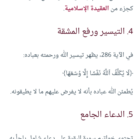
كجزء من
العقيدة الإسلامية
.
4. التيسير ورفع المشقة
في الآية 286، يظهر تيسير الله ورحمته بعباده:
﴿لَا يُكَلِّفُ ٱللَّهُ نَفۡسًا إِلَّا وُسۡعَهَا﴾
يُطمئن الله عباده بأنه لا يفرض عليهم ما لا يطيقونه.
5. الدعاء الجامع
تحتوي خواتيم سورة البقرة على دعاء شامل يلجأ به