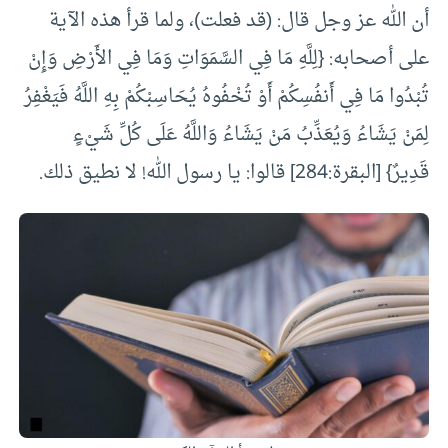
أن الله عز وجل قال: (قد فعلت)، ولما قرأ هذه الآية
على أصحابه: {لِلَّهِ مَا فِي السَّمَوَاتِ وَمَا فِي الأَرْضِ وَإِنْ
تُبْدُوا مَا فِي أَنفُسِكُمْ أَوْ تُخْفُوهُ يُحَاسِبْكُمْ بِهِ اللَّهُ فَيَغْفِرُ
لِمَنْ يَشَاءُ وَيُعَذِّبُ مَنْ يَشَاءُ وَاللَّهُ عَلَى كُلِّ شَيْءٍ
قَدِيرٌ} [البقرة:284] قالوا: يا رسول الله! لا نطيق ذلك.