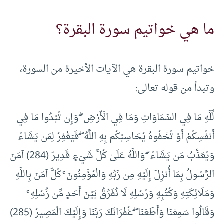
ما هي خواتيم سورة البقرة؟
خواتيم سورة البقرة هي الآيات الأخيرة من السورة،
وتبدأ من قوله تعالى:
لِّلَّهِ مَا فِي السَّمَاوَاتِ وَمَا فِي الْأَرْضِ ۗ وَإِن تُبْدُوا مَا فِي
أَنفُسِكُمْ أَوْ تُخْفُوهُ يُحَاسِبْكُم بِهِ اللَّهُ ۖ فَيَغْفِرُ لِمَن يَشَاءُ
وَيُعَذِّبُ مَن يَشَاءُ ۗ وَاللَّهُ عَلَىٰ كُلِّ شَيْءٍ قَدِيرٌ (284) آمَنَ
الرَّسُولُ بِمَا أُنزِلَ إِلَيْهِ مِن رَّبِّهِ وَالْمُؤْمِنُونَ ۚ كُلٌّ آمَنَ بِاللَّهِ
وَمَلَائِكَتِهِ وَكُتُبِهِ وَرُسُلِهِ لَا نُفَرِّقُ بَيْنَ أَحَدٍ مِّن رُّسُلِهِ ۚ
وَقَالُوا سَمِعْنَا وَأَطَعْنَا ۖ غُفْرَانَكَ رَبَّنَا وَإِلَيْكَ الْمَصِيرُ (285)