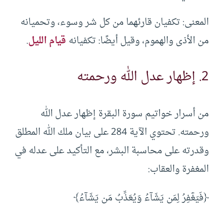
المعنى: تكفيان قارئهما من كل شر وسوء، وتحميانه
من الأذى والهموم، وقيل أيضًا: تكفيانه
قيام الليل
.
2. إظهار عدل الله ورحمته
من أسرار خواتيم سورة البقرة إظهار عدل الله
ورحمته. تحتوي الآية 284 على بيان ملك الله المطلق
وقدرته على محاسبة البشر، مع التأكيد على عدله في
المغفرة والعقاب:
﴿فَيَغۡفِرُ لِمَن يَشَآءُ وَيُعَذِّبُ مَن يَشَآءُ﴾