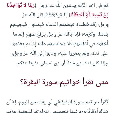
ثم في آخر الآية يدعون الله عز وجل: {
رَبَّنَا لا تُؤَاخِذْنَا
إِنْ نَسِينَا أَوْ أَخْطَأْنَا
} [البقرة:286] قال الله عز
وجل: (قد فعلت)، فيعلمهم الدعاء فيدعون فيجيبهم
بفضله وكرمه! فإذا بالله عز وجل يرفع عنهم إثم ما
أخفوه في أنفسهم فلا يحاسبهم عليه إذا لم يعزموا
على ذلك، ولم يصروا عليه، وتابوا إلى الله عز وجل،
وإذا كان ذلك عن خطأ أو عن نسيان عفونا عنكم.
متى تقرأ خواتيم سورة البقرة؟
تُقرأ خواتيم سورة البقرة في أي وقت من اليوم، إلا أن
هناك أوقاتًا ورد فيها تخصيص لقراءتها لتحقيق مزيد