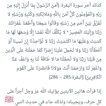
كذلك آخر سورة البقرة: {آمَنَ الرَّسُولُ بِمَا أُنزِلَ إِلَيْهِ مِنْ
رَبِّهِ وَالْمُؤْمِنُونَ كُلٌّ آمَنَ بِاللَّهِ وَمَلائِكَتِهِ وَكُتُبِهِ وَرُسُلِهِ لا
نُفَرِّقُ بَيْنَ أَحَدٍ مِنْ رُسُلِهِ وَقَالُوا سَمِعْنَا وَأَطَعْنَا غُفْرَانَكَ
رَبَّنَا وَإِلَيْكَ الْمَصِيرُ * لا يُكَلِّفُ اللَّهُ نَفْسًا إِلَّا وُسْعَهَا لَهَا مَا
كَسَبَتْ وَعَلَيْهَا مَا اكْتَسَبَتْ رَبَّنَا لا تُؤَاخِذْنَا إِنْ نَسِينَا أَوْ
أَخْطَأْنَا رَبَّنَا وَلا تَحْمِلْ عَلَيْنَا إِصْرًا كَمَا حَمَلْتَهُ عَلَى الَّذِينَ
مِنْ قَبْلِنَا رَبَّنَا وَلا تُحَمِّلْنَا مَا لا طَاقَةَ لَنَا بِهِ وَاعْفُ عَنَّا
وَاغْفِرْ لَنَا وَارْحَمْنَا أَنْتَ مَوْلانَا فَانصُرْنَا عَلَى الْقَوْمِ
الْكَافِرِينَ} [البقرة:285 – 286].
إذا قرأت هاتين الآيتين يؤتيك الله عز وجل أجراً على
ﷺ
كل حرف، ويجيبك؛ ولذلك جاء في حديث النبي