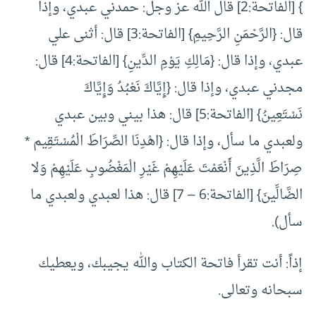
} [الفاتحة:2] قال الله عز وجل: حمدني عبدي، وإذا
قال: {الرَّحْمَنِ الرَّحِيمِ} [الفاتحة:3] قال: أثنى علي
عبدي، وإذا قال: {مَالِكِ يَوْمِ الدِّينِ} [الفاتحة:4] قال:
مجدني عبدي، وإذا قال: {إِيَّاكَ نَعْبُدُ وَإِيَّاكَ
نَسْتَعِينُ} [الفاتحة:5] قال: هذا بيني وبين عبدي
ولعبدي ما سأل، وإذا قال: {اهْدِنَا الصِّرَاطَ الْمُسْتَقِيم *
صِرَاطَ الَّذِينَ أَنْعَمْتَ عَلَيْهِمْ غَيْرِ الْمَغْضُوبِ عَلَيْهِمْ وَلا
الضَّالِّينَ} [الفاتحة:6 – 7] قال: هذا لعبدي ولعبدي ما
سأل).
إذاً: أنت تقرأ فاتحة الكتاب والله يجيبك، ويعطيك
سبحانه وتعالى.