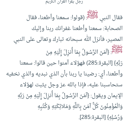
رجل يقرأ القرآن الكريم
ﷺ
فقال النبي
: (قولوا: سمعنا وأطعنا، فقال
الصحابة: سمعنا وأطعنا غفرانك ربنا وإليك
المصير، فأنزل الله سبحانه تبارك وتعالى على النبي
ﷺ
: {آمَنَ الرَّسُولُ بِمَا أُنزِلَ إِلَيْهِ مِنْ
رَبِّهِ} [البقرة:285) فهؤلاء آمنوا حين قالوا: سمعنا
وأطعنا، أي: رضينا يا ربنا بأن الذي نبديه والذي نخفيه
ستحاسبنا عليه، فإذا بالله عز وجل يثبت لهؤلاء
الإيمان ويقول: {آمَنَ الرَّسُولُ بِمَا أُنزِلَ إِلَيْهِ مِنْ رَبِّهِ
وَالْمُؤْمِنُونَ كُلٌّ آمَنَ بِاللَّهِ وَمَلائِكَتِهِ وَكُتُبِهِ
وَرُسُلِهِ} [البقرة:285].