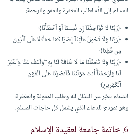
المسلم إلى الله لطلب المغفرة والعفو والرحمة:
﴿رَبَّنَا لَا تُؤَاخِذۡنَآ إِن نَّسِينَآ أَوۡ أَخۡطَأۡنَا﴾
﴿رَبَّنَا وَلَا تَحۡمِلۡ عَلَيۡنَآ إِصۡرٗا كَمَا حَمَلۡتَهُۥ عَلَى ٱلَّذِينَ
مِن قَبۡلِنَا﴾
﴿رَبَّنَا وَلَا تُحَمِّلۡنَا مَا لَا طَاقَةَ لَنَا بِهِۦۖ وَٱعۡفُ عَنَّا وَٱغۡفِرۡ
لَنَا وَٱرۡحَمۡنَآۚ أَنتَ مَوۡلَىٰنَا فَٱنصُرۡنَا عَلَى ٱلۡقَوۡمِ
ٱلۡكَـٰفِرِينَ﴾
الدعاء يعبِّر عن التذلل لله وطلب المعونة والمغفرة،
وهو نموذج للدعاء الذي يشمل كل حاجات المسلم.
6. خاتمة جامعة لعقيدة الإسلام