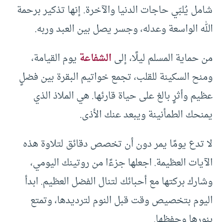
شامل يُلبّي حاجات الدنيا والآخرة. إنها تذكير برحمة
الله الواسعة وعدله، وجسر يصل بين العبد وربه.
من حماية المسلم ليلًا، إلى
الشفاعة
يوم القيامة،
ومنح السكينة للقلب، تجمع خواتيم البقرة بين فضلٍ
عظيم وأثرٍ بالغ على حياة قارئها. هي الملاذ الذي
يمنحك الطمأنينة ويبعد عنك الأذى.
لا تدع يومًا يمر دون أن تخصص دقائق لتلاوة هذه
الآيات العظيمة. اجعلها جزءًا من روتينك اليومي،
وشارك بركتها مع أحبائك لتنال الفضل العظيم. ابدأ
اليوم بتخصيص وقت قبل النوم لترديدها، وتمتع
بنورها وحفظها.