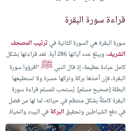
قراءة سورة البقرة
سورة البقرة هي السورة الثانية في
ترتيب المصحف
الشريف
، ويبلغ عدد آياتها 286 آية. تعد قراءتها بشكل
ﷺ
كامل عبادة عظيمة، إذ قال النبي
: “اقرؤوا سورة
البقرة، فإن أخذها بركة وتركها حسرة ولا تستطيعها
البطلة [صحيح مسلم]. يُستحب للمسلم قراءة سورة
البقرة كاملةً بشكل منتظم في حياته، لما لها من فضل
في دفع الشياطين وتحقيق
البركة
في البيت والحياة.