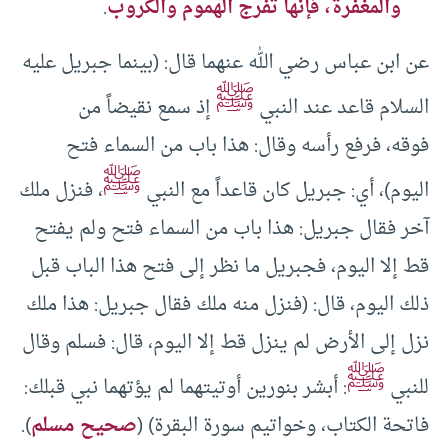
والمغفرة، فإنها تفرج الهموم والكروب
.
عن ابن عباس رضي الله عنهما قال: (بينما جبريل عليه
ﷺ
السلام قاعد عند النبي
إذ سمع نقيضاً من
فوقه، فرفع رأسه وقال: هذا باب من السماء فتح
ﷺ
اليوم)، أي: جبريل كان قاعداً مع النبي
، فنزل ملك
آخر فقال جبريل: هذا باب من السماء فتح ولم يفتح
قط إلا اليوم، فجبريل ما نظر إلى فتح هذا الباب قبل
ذلك اليوم، قال: (فنزل منه ملك فقال جبريل: هذا ملك
نزل إلى الأرض لم ينزل قط إلا اليوم، قال: فسلم وقال
ﷺ
للنبي
: أبشر بنورين أوتيتهما لم يؤتهما نبي قبلك:
فاتحة الكتاب، وخواتيم سورة البقرة) (
صحيح مسلم
).