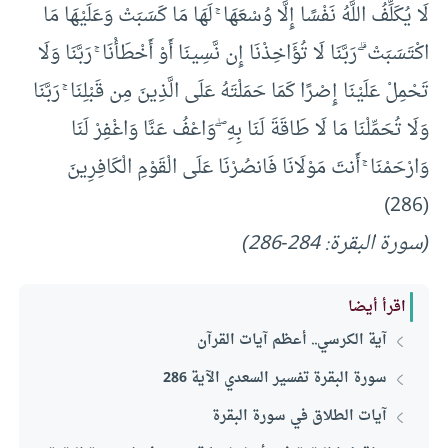
لَا يُكَلِّفُ اللَّهُ نَفْسًا إِلَّا وُسْعَهَا ۚ لَهَا مَا كَسَبَتْ وَعَلَيْهَا مَا
اكْتَسَبَتْ ۗ رَبَّنَا لَا تُؤَاخِذْنَا إِن نَّسِينَا أَوْ أَخْطَأْنَا ۚ رَبَّنَا وَلَا
تَحْمِلْ عَلَيْنَا إِصْرًا كَمَا حَمَلْتَهُ عَلَى الَّذِينَ مِن قَبْلِنَا ۚ رَبَّنَا
وَلَا تُحَمِّلْنَا مَا لَا طَاقَةَ لَنَا بِهِ ۖ وَاعْفُ عَنَّا وَاغْفِرْ لَنَا
وَارْحَمْنَا ۚ أَنتَ مَوْلَانَا فَانصُرْنَا عَلَى الْقَوْمِ الْكَافِرِينَ
(286)
(سورة البقرة: 284-286)
اقرأ أيضا
آية الكرسي.. أعظم آيات القرآن
سورة البقرة تفسير السعدي الآية 286
آيات الطلاق في سورة البقرة