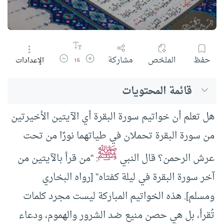
زيادة حجم الخط
تقليل حجم الخط
حفظ
الملخص
مشاركة
الإعدادات
16
قائمة المحتويات
هل تعلم أن خواتيم سورة البقرة أي الآيتين الأخيرتين
من سورة البقرة تحملان في طياتهما نورًا من تحت
ﷺ
عرش الرحمن؟ قال النبي
: “من قرأ بالآيتين من
آخر سورة البقرة في ليلة كفتاه” [رواه البخاري
ومسلم]. هذه الخواتيم المباركة ليست مجرد كلمات
تُقرأ، بل هي حصن منيع ضد الشرور والهموم، ودعاء