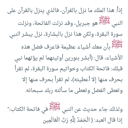
إذاً: هذا الملك ما نزل بالقرآن، فالذي ينزل بالقرآن على
ﷺ
النبي
هو جبريل، وقد نزلت الفاتحة، ونزلت
سورة البقرة، ولكن هذا نزل بالبشارة، نزل يبشر النبي
ﷺ
بأن معك أشياء عظيمة فاعرف فضل هذه
الأشياء، قال: (أبشر بنورين أوتيتهما لم يؤتهما نبي
قبلك: فاتحة الكتاب وخواتيم سورة البقرة، لم تقرأ
بحرف منها إلا أعطيته)، لم تقرأ بحرف منها إلا
وتعطى الفضل وتعطى ما سألته ربك سبحانه.
ﷺ
ولذلك جاء حديث عن النبي
في فاتحة الكتاب:”
إذا قال العبد: { الْحَمْدُ لِلَّهِ رَبِّ الْعَالَمِين