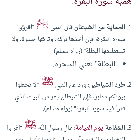
أهمية سورة البقرة:
ﷺ
الحماية من الشيطان
:قال النبي
: “اقرؤوا
سورة البقرة، فإن أخذها بركة، وتركها حسرة، ولا
تستطيعها البطلة” (رواه مسلم).
“البطلة” تعني السحرة.
ﷺ
طرد الشياطين
: ورد عن النبي
: “لا تجعلوا
بيوتكم مقابر، فإن الشيطان يفر من البيت الذي
تقرأ فيه سورة البقرة” (رواه مسلم).
ﷺ
الشفاعة
يوم القيامة
: قال رسول الله
: “اقرأوا
الزهراوين: البقرة وآل عمران، فإنهما تأتيان يوم