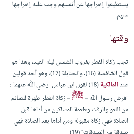
يستطيعوا إخراجها عن أنفسهم وجب عليه إخراجها
عنهم.
وقتها
تجب زكاة الفطر بغروب الشمس ليلة العيد، وهذا هو
قول الشافعية (16)، والحنابلة (17)، وهو أحد قولين
عند
المالكية
(18) لقول ابن عباس -رضي الله عنهما-:
ﷺ
“فرض رسول الله –
– زكاة الفطر طهرة للصائم
من اللغو والرفث وطعمة للمساكين من أداها قبل
الصلاة فهي زكاة مقبولة ومن أداها بعد الصلاة فهي
صدقة من الصدقات” (19).