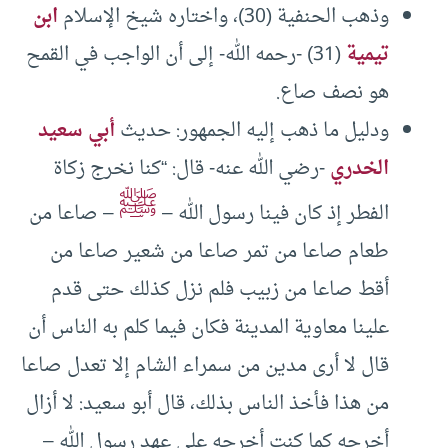
وذهب الحنفية (30)، واختاره شيخ الإسلام
ابن
تيمية
(31) -رحمه الله- إلى أن الواجب في القمح
هو نصف صاع.
ودليل ما ذهب إليه الجمهور: حديث
أبي سعيد
الخدري
-رضي الله عنه- قال: “كنا نخرج زكاة
ﷺ
الفطر إذ كان فينا رسول الله –
– صاعا من
طعام صاعا من تمر صاعا من شعير صاعا من
أقط صاعا من زبيب فلم نزل كذلك حتى قدم
علينا معاوية المدينة فكان فيما كلم به الناس أن
قال لا أرى مدين من سمراء الشام إلا تعدل صاعا
من هذا فأخذ الناس بذلك، قال أبو سعيد: لا أزال
أخرجه كما كنت أخرجه على عهد رسول الله –