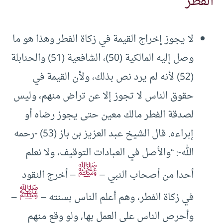
الفطر
لا يجوز إخراج القيمة في زكاة الفطر وهذا هو ما
وصل إليه المالكية (50)، الشافعية (51) والحنابلة
(52) لأنه لم يرد نص بذلك، ولأن القيمة في
حقوق الناس لا تجوز إلا عن تراض منهم، وليس
لصدقة الفطر مالك معين حتى يجوز رضاه أو
إبراءه. قال الشيخ عبد العزيز بن باز (53) -رحمه
الله-: “والأصل في العبادات التوقيف، ولا نعلم
ﷺ
أحدا من أصحاب النبي –
– أخرج النقود
ﷺ
في زكاة الفطر، وهم أعلم الناس بسنته –
–
وأحرص الناس على العمل بها, ولو وقع منهم