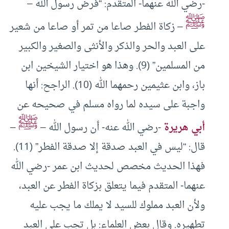
-رضي الله عنهما- المتقدم: “فرض رسول الله –
ﷺ
– زكاة الفطر صاعا من تمر أو صاعا من شعير
على العبد والحر والذكر والأنثى والصغير والكبير
من المسلمين” (9). وهذا هو اختيار الشيخين ابن
باز، وابن عثيمين رحمهما الله (10). الراجح: أنها
واجبة على سيده لما رواه مسلم في صحيحه عن
ﷺ
أبي هريرة
-رضي الله عنه- أن رسول الله –
–
قال: “ليس في العبد صدقة إلا صدقة الفطر” (11).
فهذا الحديث مخصص لحديث ابن عمر -رضي الله
عنهما- المتقدم فيما يتعلق بزكاة الفطر عن العبد،
ولأن العبد مملوك للسيد لا يملك ما يجب عليه
تطهيره. وقال بعض العلماء: بل تجب على العبد