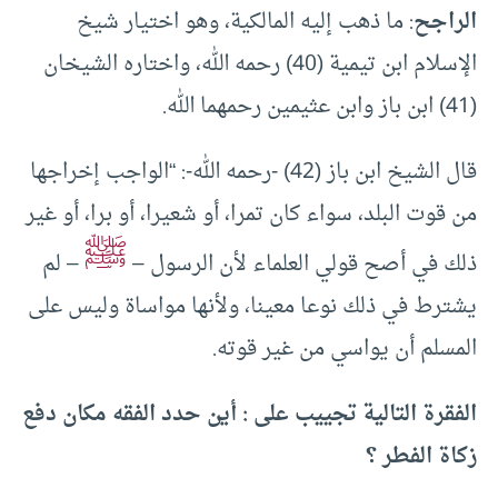
الراجح
: ما ذهب إليه المالكية، وهو اختيار شيخ
الإسلام ابن تيمية (40) رحمه الله، واختاره الشيخان
(41) ابن باز وابن عثيمين رحمهما الله.
قال الشيخ ابن باز (42) -رحمه الله-: “الواجب إخراجها
من قوت البلد، سواء كان تمرا، أو شعيرا، أو برا، أو غير
ﷺ
ذلك في أصح قولي العلماء لأن الرسول –
– لم
يشترط في ذلك نوعا معينا، ولأنها مواساة وليس على
المسلم أن يواسي من غير قوته.
الفقرة التالية تجييب على : أين حدد الفقه مكان دفع
زكاة الفطر ؟