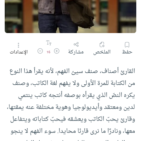
زيادة حجم الخط
تقليل حجم الخط
حفظ
الملخص
مشاركة
الإعدادات
16
القارئ أصناف، صنف سيئ الفهم، لأنه يقرأ هذا النوع
من الكتابة للمرة الأولى ولا يفهم لغة الكاتب، وصنف
يكره النصّ الذي يقرأه بوصفه أنتجه كاتب ينتمي
لدين ومعتقد وأيديولوجيا وهوية مختلفة عنه يمقتها،
وقارئ يحبّ الكاتب ويعشقه فيحبّ كتاباته ويتفاعل
معها، ونادرًا ما نرى قارئا محايدا. سوء الفهم لا ينجو