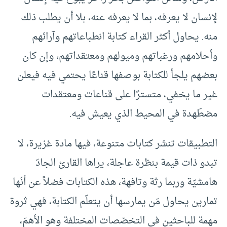
لإنسان لا يعرفه، بما لا يعرفه عنه، بلا أن يطلب ذلك
منه. يحاول أكثر القراء كتابة انطباعاتهم وآرائهم
وأحلامهم ورغباتهم وميولهم ومعتقداتهم، وإن كان
بعضهم يلجأ للكتابة بوصفها قناعًا يحتمي فيه فيعلن
غير ما يخفي، متسترًا على قناعات ومعتقدات
مضطَهدة في المحيط الذي يعيش فيه.
التطبيقات تنشر كتابات متنوعة، فيها مادة غزيرة، لا
تبدو ذات قيمة بنظرة عاجلة، يراها القارئ الجادّ
هامشيّة وربما رثة وتافهة، هذه الكتابات فضلاً عن أنّها
تمارين يحاول مَن يمارسها أن يتعلّم الكتابة، فهي ثروة
مهمة للباحثين في التخصّصات المختلفة وهو الأهمّ،