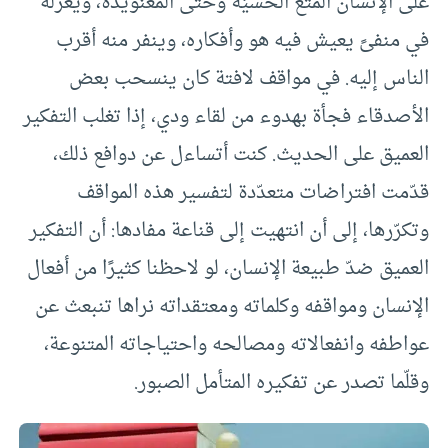
على الإنسان المتعَ الحسيّة وحتى المعنويذة، ويعزله
في منفىً يعيش فيه هو وأفكاره، وينفر منه أقرب
الناس إليه. في مواقف لافتة كان ينسحب بعض
الأصدقاء فجأة بهدوء من لقاء ودي، إذا تغلب التفكير
العميق على الحديث. كنت أتساءل عن دوافع ذلك،
قدّمت افتراضات متعدّدة لتفسير هذه المواقف
وتكرّرها، إلى أن انتهيت إلى قناعة مفادها: أن التفكير
العميق ضدّ طبيعة الإنسان، لو لاحظنا كثيرًا من أفعال
الإنسان ومواقفه وكلماته ومعتقداته نراها تنبعث عن
عواطفه وانفعالاته ومصالحه واحتياجاته المتنوعة،
وقلّما تصدر عن تفكيره المتأمل الصبور.