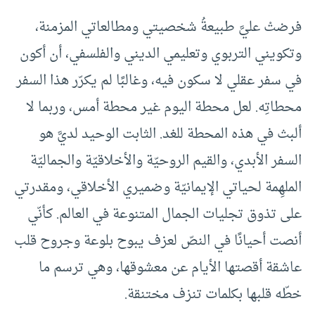
فرضتْ عليَّ طبيعةُ شخصيتي ومطالعاتي المزمنة،
وتكويني التربوي وتعليمي الديني والفلسفي، أن أكون
في سفر عقلي لا سكون فيه، وغالبًا لم يكرّر هذا السفر
محطاتِه. لعل محطة اليوم غير محطة أمس، وربما لا
ألبث في هذه المحطة للغد. الثابت الوحيد لديَّ هو
السفر الأبدي، والقيم الروحيّة والأخلاقيّة والجماليّة
الملهِمة لحياتي الإيمانيّة وضميري الأخلاقي، ومقدرتي
على تذوق تجليات الجمال المتنوعة في العالم. كأنّي
أنصت أحيانًا في النصّ لعزف يبوح بلوعة وجروح قلب
عاشقة أقصتها الأيام عن معشوقها، وهي ترسم ما
خطّه قلبها بكلمات تنزف مختنقة.