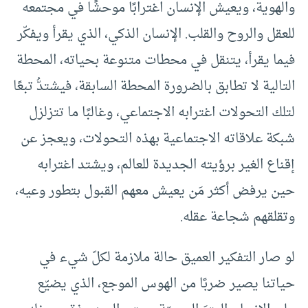
والهوية، ويعيش الإنسان اغترابًا موحشًا في مجتمعه
للعقل والروح والقلب. الإنسان الذكي، الذي يقرأ ويفكّر
فيما يقرأ، يتنقل في محطات متنوعة بحياته، المحطة
التالية لا تطابق بالضرورة المحطة السابقة، فيشتدُّ تبعًا
لتلك التحولات اغترابه الاجتماعي، وغالبًا ما تتزلزل
شبكة علاقاته الاجتماعية بهذه التحولات، ويعجز عن
إقناع الغير برؤيته الجديدة للعالم، ويشتد اغترابه
حين يرفض أكثر مَن يعيش معهم القبول بتطور وعيه،
وتقلقهم شجاعة عقله.
لو صار التفكير العميق حالة ملازمة لكلّ شيء في
حياتنا يصير ضربًا من الهوس الموجع، الذي يضيّع