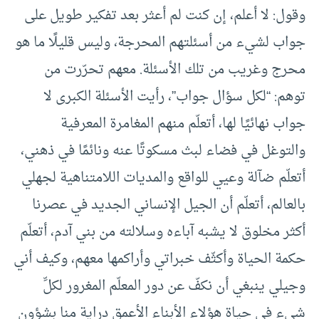
وقول: لا أعلم، إن كنت لم أعثر بعد تفكير طويل على
جواب لشيء من أسئلتهم المحرجة، وليس قليلًا ما هو
محرج وغريب من تلك الأسئلة. معهم تحرّرت من
توهم: “لكل سؤال جواب”، رأيت الأسئلة الكبرى لا
جواب نهائيًا لها، أتعلّم منهم المغامرة المعرفية
والتوغل في فضاء لبث مسكوتًا عنه ونائمًا في ذهني،
أتعلّم ضآلة وعيي للواقع والمديات اللامتناهية لجهلي
بالعالم، أتعلّم أن الجيل الإنساني الجديد في عصرنا
أكثر مخلوق لا يشبه آباءه وسلالته من بني آدم، أتعلّم
حكمة الحياة وأكثّف خبراتي وأراكمها معهم، وكيف أني
وجيلي ينبغي أن نكفّ عن دور المعلّم المغرور لكلِّ
شيء في حياة هؤلاء الأبناء الأعمق دراية منا بشؤون