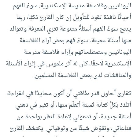
اليونانيين وفلاسفة مدرسة الإسكندرية. سوءُ الفهم
أحيانًا نافذة تقود للتأويل إن كان القارئ ذكيًا، ربما
ينتج سوءُ الفهم أسئلةً متنوعة تثري المعرفة وتتوالد
منها أسئلة عميقة، ‏سوءُ فهم بعض آراء الفلاسفة
اليونانيين ومصطلحاتهم وآراء فلاسفة مدرسة
الإسكندرية لاحقًا، كان له أثر ملموس في إثراء الأسئلة
والمناقشات لدى بعض الفلاسفة المسلمين.
كقارئ أحاول قدر طاقتي أن أكون محايدًا في القراءة،
أتلذذ بكلِّ كتابة ثمينة أتعلّم منها، أو تثير في ذهني
أسئلة جديدة، أو تدعوني لإعادة النظر بواحدة من
قناعاتي، وتقوّض شيئًا من وثوقياتي. يكتشف القارئ