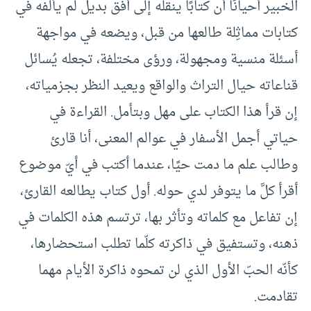
الخبير أحيانًا أن كتابًا ينقله إلى أفق بديل لم يألفه في
كتابات مماثِلة طالعها من قبل، ويضعه في مواجهة
أسئلة منسية ومجهولة، ورؤى مختلفة، تجعله يُسائل
قناعاته حيال التراث والواقع ويعيد النظر بجزمياته،
إن قرأ هذا الكتاب على مهل وبتأمل. القراءة في
حياتي أجمل الأسفار في عوالم المعنى، أنا قارئ
وطالب علم ما دمت حيًا، عندما أكتب في أيّ موضوع
أقرأ كلَّ ما يتوفر لدي حوله. أول كتاب يطالعه القارئ،
إن تفاعل مع كلماته وتأثر بها، ترتسم هذه الكلمات في
ذهنه، وتستفيق في ذاكرته كلّما تطلب استحضارها،
كأنّه الحبّ الأول الذي لن تمحوه ذاكرة الأيام مهما
تقادمت.