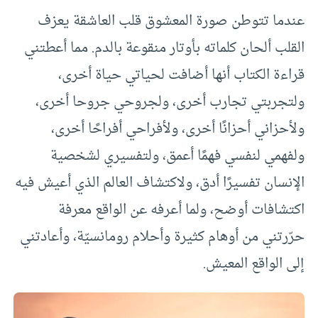
عندما تتوطن صورة المعشوق قلب العاشقة يعزف
القلب ألحان كلماته بأوتار منقوعة بالدم. مما ‏أعطتني
قراءة الكتاب أنها أضافت لحياتي حياة أخرى،
ولتجربتي تجارب أخرى، ولجروحي جروحا أخرى،
ولأحزاني أحزانًا أخرى، ولأفراحي أفراحًا أخرى،
ولفهمي لنفسي فهمًا أعمق، ولتفسيري لشخصية
الإنسان تفسيرًا أدق، ولاكتشاف العالم الذي أعيش فيه
اكتشافات أوضح، ولما أعرفه عن الواقع معرفة
حرّرتني من أوهام كثيرة وأحلام رومانسيّة، وأعادتني
إلى الواقع المعيش.