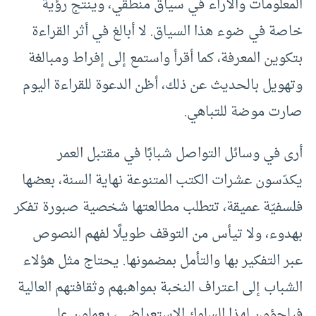
المعلومات والآراء في سياق منطقي، وينتج رؤية
خاصة في ضوء هذا السياق. لا أبالغ في أثر القراءة
بتكوين المعرفة، كما أقرأ واستمع إلى إفراط ومبالغة
وتهويل بالحديث عن ذلك، أظن الدعوة للقراءة اليوم
صارت موضة للتباهي.
أرى في وسائل التواصل شبابًا في مقتبل العمر
يكدّسون عشرات الكتب المتنوعة نهاية السنة، بعضها
فلسفيّة عميقة، تتطلب مطالعتها شخصية صبورة تفكر
بهدوء، ولا تيأس من التوقف طويلًا لفهم النصوص
عبر التفكير بها والتأمل بمضمونها. يحتاج مثل هؤلاء
الشباب إلى اعتراف النخبة بمواهبهم وثقافتهم العالية
فيلجؤون لهذا السلوك الاستعراضي، يعملون على