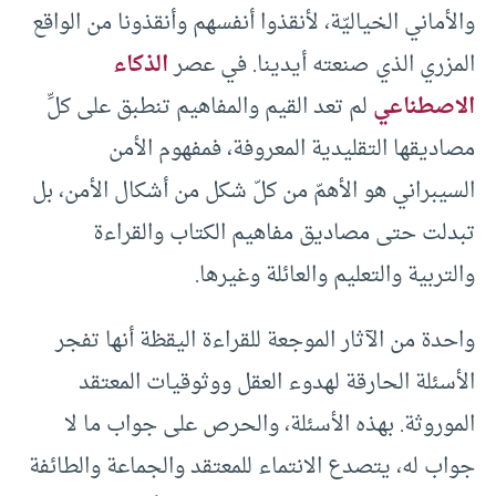
والأماني الخياليّة، لأنقذوا أنفسهم وأنقذونا من الواقع
المزري الذي صنعته أيدينا. في عصر
الذكاء
الاصطناعي
لم تعد القيم والمفاهيم تنطبق على كلِّ
مصاديقها التقليدية المعروفة، فمفهوم الأمن
السيبراني هو الأهمّ من كلّ شكل من أشكال الأمن، ‏بل
تبدلت حتى مصاديق مفاهيم الكتاب والقراءة
والتربية والتعليم والعائلة وغيرها.
واحدة من الآثار الموجعة للقراءة اليقظة أنها تفجر
الأسئلة الحارقة لهدوء العقل ووثوقيات المعتقد
الموروثة. بهذه الأسئلة، والحرص على جواب ما لا
جواب له، يتصدع الانتماء للمعتقد والجماعة والطائفة