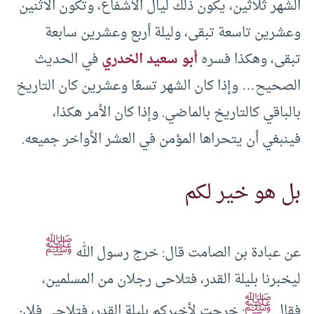
الشهر ثلاثين، يكون ذلك ليال الأشفاع، وتكون الاثنين
وعشرين تاسعة تبقى، وليلة أربع وعشرين سابعة
تبقى، وهكذا فسره
أبو سعيد الخدري
في الحديث
الصحيح… وإذا كان الشهر تسعًا وعشرين كان التاريخ
بالباقي كالتاريخ بالماضي. وإذا كان الأمر هكذا،
فينبغي أن يتحراها المؤمن في العشر الأواخر جميعه.
بل هو خير لكم
ﷺ
عن عبادة بن الصامت قال: خرج رسول الله
ليخبرنا بليلة القدر، فتلاحى رجلان من المسلمين،
ﷺ
فقال
: خرجت لأخبركم بليلة القدر، فتلاحى فلان