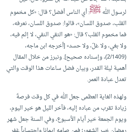
ﷺ
لرسول الله
: أي الناس أفضل؟ قال: «كل مخموم
القلب، صدوق اللسان»، قالوا: صدوق اللسان، نعرفه،
فما مخموم القلب؟ قال: «هو التقي النقي، لا إثم فيه،
ولا بغي، ولا غلّ، ولا حسد» [أخرجه ابن ماجه،
(2/1409)، وإسناده صحيح]. ونبرز من خلال المقال
أهمية ليلة القدر، وبيان فضل ساعات هذا الوقت والتي
تعدل عبادة العمر.
ولهذه الغاية العظمى جعل الله في كل وقت فرصةَ
زيادة تقرب من عباده إليه، فآخر الليل هو خير اليوم،
ويوم الجمعة خير أيام الأسبوع، وفي السنة جعل شهر
رمضان خير الشهور؛ فمن صامه إيمانا واحتساباً غفر