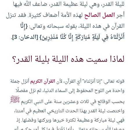
لليلة القدر، وهي ليلة عظيمة القدر، ضاعف الله فيها
أجر
العمل الصالح
لهذه الأمة أضعاف كثيرة. فقد تنزل
القرآن في هذه الليلة، بقوله سبحانه وتعالى:
{إِنَّا
أَنْزَلْنَاهُ فِي لَيْلَةٍ مُبَارَكَةٍ إِنَّا كُنَّا مُنْذِرِينَ}
[الدخان: 3].
لماذا سميت هذه الليلة بليلة القدر؟
قوله تعالى: “إنا أنزلناه” أيّ القرآن، لأن
القرآن الكريم
أنزل جملة
واحدة من اللوح المحفوظ إلى السماء الدنيا، ثم نزل مفصلًا
ﷺ
بحسب الوقائع في ثلاث وعشرين سنة على النبي الكريم
.
واختصت ليلة القدر بهذا الحدث التاريخي العظيم في أمتنا،
فهي ليلة مباركة وعظيمة لكثرة خيرها وبركتها وفضلها. إذ
وصفها الله سبحانه وتعالى بأنها يُفّرَقُ فيها كل أمر حكيم، أيّ