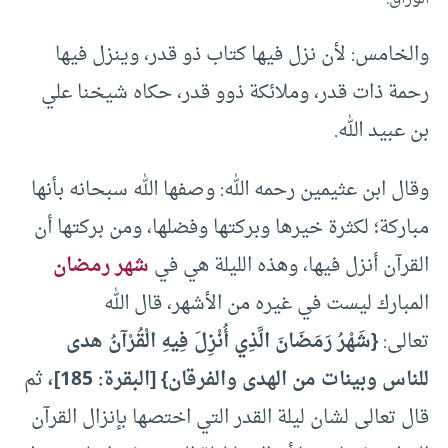
والخامس: لأن نزل فيها كتاب ذو قدر، وينزل فيها
رحمة ذات قدر، وملائكة ذوو قدر، حكاه شيخنا علي
بن عبيد الله.
وقال ابن عثيمين رحمه الله: وصفها الله سبحانه بأنها
مباركة؛ لكثرة خيرها وبركتها وفضلها، ومن بركتها أن
القرآن أنزل فيها، وهذه الليلة هي في
شهر رمضان
المبارك ليست في غيره من الأشهر، قال الله
تعالى:
{شَهْرُ رَمَضَانَ الَّذِي أُنْزِلَ فِيهِ الْقُرْآنُ هدى
للناس وبينات من الهدى والفرقان}
[البقرة: 185]،
ثم
قال تعالى لشان ليلة القدر التي اختصها بإنزال القرآن