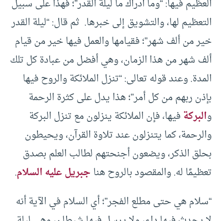
العظيم فيها: “وما أدراك ما ليلة القدر”؛ فهذا على سبيل
التعظيم لها، والتشويق إلى خبرها. ثم قال: “ليلة القدر
خير من ألف شهر”؛ فقيامها والعمل فيها خير من قيام
ألف شهر من هذا الزمان، وهي أفضل من عبادة كل تلك
المدة. وعند قوله تعالى: “تنزل الملائكة والروح فيها
بإذن ربهم من كل أمر”؛ هذا يدل على كثرة الرحمة
و
البركة
فيها، فإن الملائكة ينزلون مع تنزل البركة
والرحمة، كما يتنزلون عند تلاوة القرآن، ويحيطون
بحلق الذكر، ويضعون أجنحتهم لطالب العلم بصدق
تعظيمًا له. والمقصود بالروح هنا
جبريل عليه السلام
.
“سلام هي حتى مطلع الفجر”؛ أي السلام في الآية أنه
لا يحدث فيها داء، ولا يرسل فيها شيطان، وهي ليلة