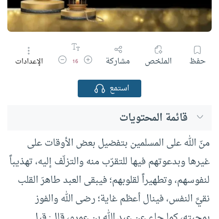
زيادة حجم الخط
تقليل حجم الخط
حفظ
الملخص
مشاركة
الإعدادات
16
استمع
قائمة المحتويات
منّ الله على المسلمين بتفضيل بعض الأوقات على
غيرها وبدعوتهم فيها للتقرّب منه والتزلّف إليه، تهذيباً
لنفوسهم، وتطهيراً لقلوبهم؛ فيبقى العبد طاهرَ القلب
نقيَّ النفس، فينال أعظم غاية؛ رضى الله والفوز
بمحبته، كما جاء عن عبد الله بن عمرو، قال: قيل