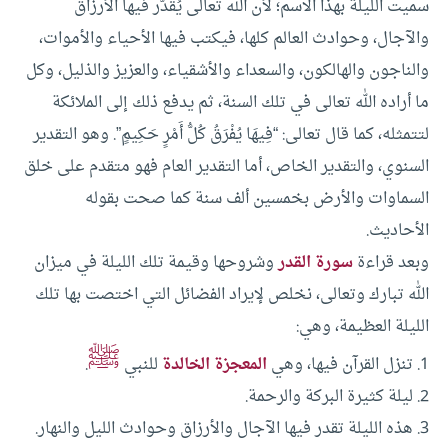
سميت الليلة بهذا الاسم؛ لأن الله تعالى يُقدّر فيها الأرزاق
والآجال، وحوادث العالم كلها، فيكتب فيها الأحياء والأموات،
والناجون والهالكون، والسعداء والأشقياء، والعزيز والذليل، وكل
ما أراده الله تعالى في تلك السنة، ثم يدفع ذلك إلى الملائكة
لتتمثله، كما قال تعالى: “فِيهَا يُفْرَقُ كُلُّ أَمْرٍ حَكِيمٍ”. وهو التقدير
السنوي، والتقدير الخاص، أما التقدير العام فهو متقدم على خلق
السماوات والأرض بخمسين ألف سنة كما صحت بقوله
الأحاديث.
وبعد قراءة
سورة القدر
وشروحها وقيمة تلك الليلة في ميزان
الله تبارك وتعالى، نخلص لإيراد الفضائل التي اختصت بها تلك
الليلة العظيمة، وهي:
ﷺ
1. تنزل القرآن فيها، وهي
المعجزة الخالدة
للنبي
.
2. ليلة كثيرة البركة والرحمة.
3. هذه الليلة تقدر فيها الآجال والأرزاق وحوادث الليل والنهار.