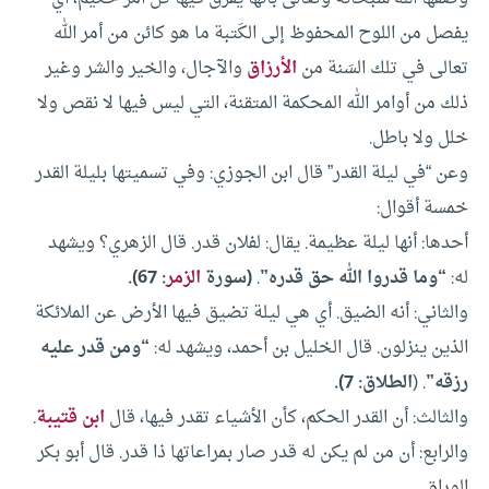
يفصل من اللوح المحفوظ إلى الكَتبة ما هو كائن من أمر الله
تعالى في تلك السَنة من
الأرزاق
والآجال، والخير والشر وغير
ذلك من أوامر الله المحكمة المتقنة، التي ليس فيها لا نقص ولا
خلل ولا باطل.
وعن “في ليلة القدر” قال ابن الجوزي: وفي تسميتها بليلة القدر
خمسة أقوال:
أحدها: أنها ليلة عظيمة. يقال: لفلان قدر. قال الزهري؟ ويشهد
له:
“وما قدروا الله حق قدره”
.
(سورة
الزمر
: 67).
والثاني: أنه الضيق. أي هي ليلة تضيق فيها الأرض عن الملائكة
الذين ينزلون. قال الخليل بن أحمد، ويشهد له:
“ومن قدر عليه
رزقه”
. (
الطلاق: 7).
والثالث: أن القدر الحكم، كأن الأشياء تقدر فيها، قال
ابن قتيبة
.
والرابع: أن من لم يكن له قدر صار بمراعاتها ذا قدر. قال أبو بكر
الوراق.