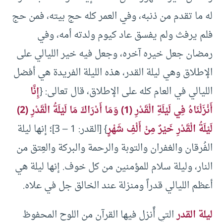
له ما تقدم من ذنبه، وفي العمر كله حج بيته، فمن حج
فلم يرفث ولم يفسق عاد كيوم ولدته أمه، وفي
رمضان جعل خيره آخره، وجعل فيه خير الليالي على
الإطلاق وهي ليلة القدر، هذه الليلة الفريدة هي أفضل
الليالي في العام كله على الإطلاق، قال تعالى: {
إِنَّا
أَنْزَلْنَاهُ فِي لَيْلَةِ الْقَدْرِ (1) وَمَا أَدْرَاكَ مَا لَيْلَةُ الْقَدْرِ (2)
لَيْلَةُ الْقَدْرِ خَيْرٌ مِنْ أَلْفِ شَهْرٍ
} [القدر: 1 – 3]؛ إنها ليلة
الفُرقان والغفران والتوبة والرحمة والبركة والعِتق من
النار، وليلة سلام للمؤمنين من كل خوف. إنها ليلة هي
أعظم الليالي قدراً ومنزلة عند الخالق جل في علاه.
ليلة القدر
التي أًنزل فيها القرآن من اللوح المحفوظ