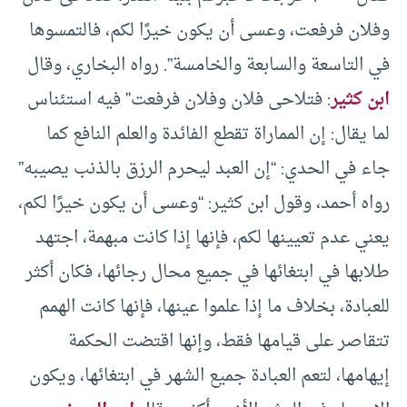
وفلان فرفعت، وعسى أن يكون خيرًا لكم، فالتمسوها
في التاسعة والسابعة والخامسة”. رواه البخاري، وقال
ابن كثير
: فتلاحى فلان وفلان فرفعت” فيه استئناس
لما يقال: إن المماراة تقطع الفائدة والعلم النافع كما
جاء في الحدي: “إن العبد ليحرم الرزق بالذنب يصيبه”
رواه أحمد، وقول ابن كثير: “وعسى أن يكون خيرًا لكم،
يعني عدم تعيينها لكم، فإنها إذا كانت مبهمة، اجتهد
طلابها في ابتغائها في جميع محال رجائها، فكان أكثر
للعبادة، بخلاف ما إذا علموا عينها، فإنها كانت الهمم
تتقاصر على قيامها فقط، وإنها اقتضت الحكمة
إيهامها، لتعم العبادة جميع الشهر في ابتغائها، ويكون