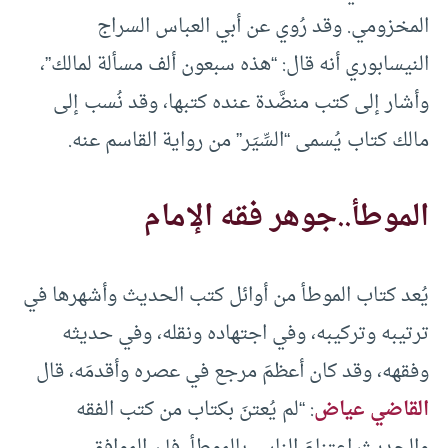
المخزومي. وقد رُوي عن أبي العباس السراج
النيسابوري أنه قال: “هذه سبعون ألف مسألة لمالك”،
وأشار إلى كتب منضَّدة عنده كتبها، وقد نُسب إلى
مالك كتاب يُسمى “السِّيَر” من رواية القاسم عنه.
الموطأ..جوهر فقه الإمام
يُعد كتاب الموطأ من أوائل كتب الحديث وأشهرها في
ترتيبه وتركيبه، وفي اجتهاده ونقله، وفي حديثه
وفقهه، وقد كان أعظمَ مرجع في عصره وأقدمَه، قال
القاضي عياض
: “لم يُعتنَ بكتاب من كتب الفقه
والحديث اعتناءَ الناس بالموطأ، فإن الموافق