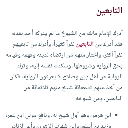
التابعين
أدرك الإمام مالك من الشيوخ ما لم يدركه أحد بعده،
فقد أدرك من
التابعين
نفراً كثيراً، وأدرك من تابعيهم
نفراً أكثر، واختار منهم من ارتضاه لدينه وفهمه وقيامه
بحق الرواية وشروطها، وسكنت نفسه إليه، وترك
الرواية عن أهل دِين وصلاح لا يعرفون الرواية، فكان
من أخذ عنهم تسعمائة شيخ منهم ثلاثمائة من
التابعين، ومن شيوخه:
ابن هرمز، وهو أول شيخ له، ونافع مولى ابن عمر،
وزيد بن أسلم، وابن شهاب الزهري، وأبو الزناد،