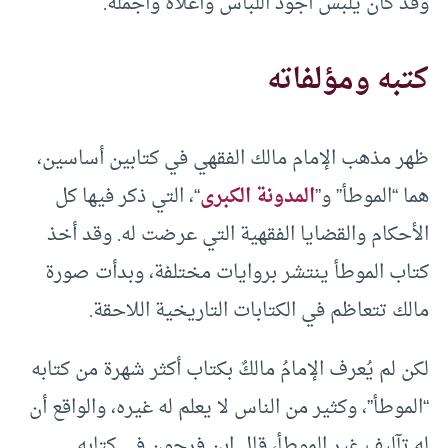
وقد كان يلبس أجود اللباس وأغلاه وأجمله.
كتبه ومؤلفاته
ظهر مذهب الإمام مالك الفقهي في كتابين أساسين،
هما “الموطأ” و”
المدونة الكبرى
“، التي ذكر فيها كل
الأحكام والقضايا الفقهية التي عرضت له. وقد أخذ
كتاب الموطأ ينتشر بروايات مختلفة، وبدأت صورة
مالك تتعاظم في الكتابات التاريخية اللاحقة.
لكن لم يُعرف الإمامُ مالكٌ بكتاب أكثر شهرة من كتابه
“الموطأ”، وكثير من الناس لا يعلم له غيره، والواقع أن
له تآليف غير الموطأ، قال ابن فرحون في كتابه