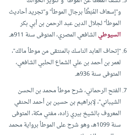
كشف المُغطَّا عن الموطا” و”تنوير الحوالك”
و”إسعاف المُبَطَّأ برجال الموطأ” و”تجريد أحاديث
الموطأ” لجلال الدين عبد الرحمن بن أبي بكر
السيوطي
الشافعي المصري، المتوفى سنة 911هـ.
“إتحاف العابد الناسك بالمنتقى من موطأ مالك”،
لعمر بن أحمد بن علي الشماع الحلبي الشافعي،
المتوفى سنة 936هـ.
الفتح الرحماني، شرح موطأ محمد بن الحسن
الشيباني”، لإبراهيم بن حسين بن أحمد الحنفي
المعروف بالشيخ بيري زاده، مفتي مكة، المتوفى
سنة 1099هـ، وهو شرح على الموطأ برواية محمد