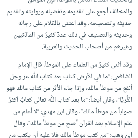
والمخالف أجمع على تقديمه وتفضيله وروايته وتقديم
حديثه وتصحيحه، وقد اعتنى بالكلام على رجاله
وحديثه والتصنيف في ذلك عددٌ كثيرٌ من المالكيين
وغيرهم من أصحاب الحديث والعربية.
وقد أثنى كثيرٌ من العلماء على الموطأ، قال الإمام
الشافعي: “ما في الأرض كتاب بعد كتاب الله عز وجل
أنفع من موطأ مالك، وإذا جاء الأثر من كتاب مالك فهو
الثُّريَّا”، وقال أيضاً: “ما بعد كتاب الله تعالى كتابٌ أكثرُ
صواباً من موطأ مالك”، وقال ابن مهدي: “لا أعلم من
علم الإسلام بعد القرآن أصح من موطأ مالك”، وقال
ابن وهب: “من كتب موطأ مالك فلا عليه أن يكتب من