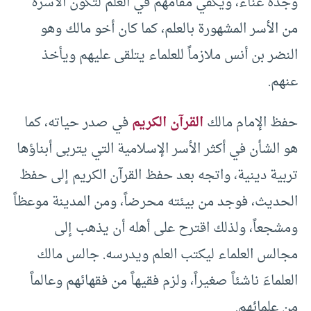
وجَدِّه غناء، ويكفي مقامهم في العلم لتكون الأسرة
من الأسر المشهورة بالعلم، كما كان أخو مالك وهو
النضر بن أنس ملازماً للعلماء يتلقى عليهم ويأخذ
عنهم.
حفظ الإمام مالك
القرآن الكريم
في صدر حياته، كما
هو الشأن في أكثر الأسر الإسلامية التي يتربى أبناؤها
تربية دينية، واتجه بعد حفظ القرآن الكريم إلى حفظ
الحديث، فوجد من بيئته محرضاً، ومن المدينة موعظاً
ومشجعاً، ولذلك اقترح على أهله أن يذهب إلى
مجالس العلماء ليكتب العلم ويدرسه. جالس مالك
العلماءَ ناشئاً صغيراً، ولزم فقيهاً من فقهائهم وعالماً
من علمائهم.