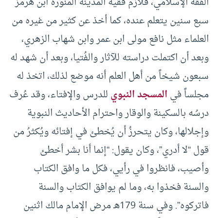
الفقه الإسلامي، فلازم فقيه المدينة المنورة ابن هرمز
سبع سنين يتعلم عنده، كما أخذ عن كثير من غيره من
العلماء مثل نافع مولى ابن عمر وابن شهاب الزهري،
وبعد أن اكتملت دراسته للآثار والفُتيا، وبعد أن شهد له
سبعون شيخاً من أهل العلم أنه موضع لذلك، اتخذ له
مجلساً في
المسجد النبوي
للدرس والإفتاء، وقد عُرف
درسُه بالسكينة والوقار واحترام الأحاديث النبوية
وإجلالها، وكان يتحرزُ أن يُخطئ في إفتائه ويُكثرُ من
قول “لا أدري”، وكان يقول: “إنما أنا بشر أخطئ
وأصيب، فانظروا في رأيي، فكل ما وافق الكتاب
والسنة فخذوا به، وما لم يوافق الكتاب والسنة
فاتركوه”. وفي سنة 179هـ مرض الإمام مالك اثنين