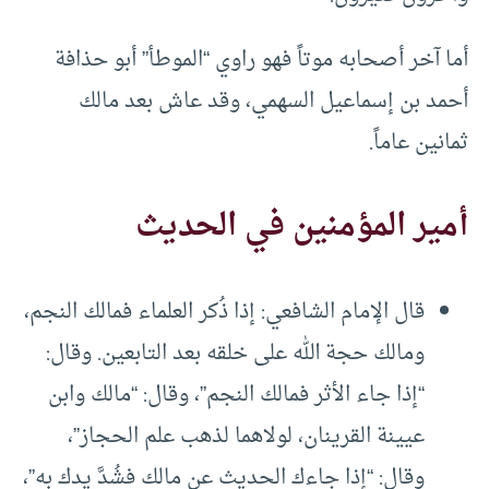
أما آخر أصحابه موتاً فهو راوي “الموطأ” أبو حذافة
أحمد بن إسماعيل السهمي، وقد عاش بعد مالك
ثمانين عاماً.
أمير المؤمنين في الحديث
قال الإمام الشافعي: إذا ذُكر العلماء فمالك النجم،
ومالك حجة الله على خلقه بعد التابعين. وقال:
“إذا جاء الأثر فمالك النجم”، وقال: “مالك وابن
عيينة القرينان، لولاهما لذهب علم الحجاز”،
وقال: “إذا جاءك الحديث عن مالك فشُدَّ يدك به”،