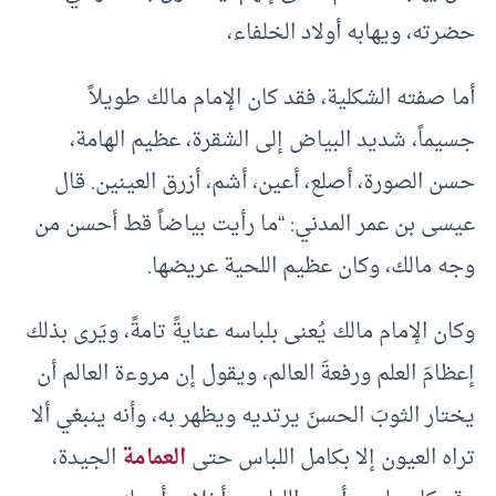
حضرته، ويهابه أولاد الخلفاء،
أما صفته الشكلية، فقد كان الإمام مالك طويلاً
جسيماً، شديد البياض إلى الشقرة، عظيم الهامة،
حسن الصورة، أصلع، أعين، أشم، أزرق العينين. قال
عيسى بن عمر المدني: “ما رأيت بياضاً قط أحسن من
وجه مالك، وكان عظيم اللحية عريضها.
وكان الإمام مالك يُعنى بلباسه عنايةً تامةً، ويَرى بذلك
إعظامَ العلم ورفعةَ العالم، ويقول إن مروءة العالم أن
يختار الثوبَ الحسنَ يرتديه ويظهر به، وأنه ينبغي ألا
تراه العيون إلا بكامل اللباس حتى
العمامة
الجيدة،