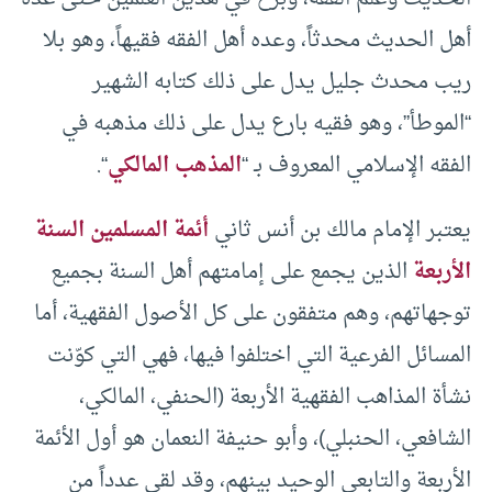
أهل الحديث محدثاً، وعده أهل الفقه فقيهاً، وهو بلا
ريب محدث جليل يدل على ذلك كتابه الشهير
“الموطأ”، وهو فقيه بارع يدل على ذلك مذهبه في
الفقه الإسلامي المعروف بـ “
المذهب المالكي
“.
يعتبر الإمام مالك بن أنس ثاني
أئمة المسلمين السنة
الأربعة
الذين يجمع على إمامتهم أهل السنة بجميع
توجهاتهم، وهم متفقون على كل الأصول الفقهية، أما
المسائل الفرعية التي اختلفوا فيها، فهي التي كوّنت
نشأة المذاهب الفقهية الأربعة (الحنفي، المالكي،
الشافعي، الحنبلي)، وأبو حنيفة النعمان هو أول الأئمة
الأربعة والتابعي الوحيد بينهم، وقد لقي عدداً من