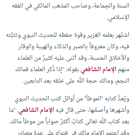
السنة والجماعة، وصاحب المذهب المالكي في الفقه
الإسلامي.
اشتُهر بعلمه الغزير وقوة حفظه للحديث النبوي وتثبُّته
فيه، وكان معروفاً بالصبر والذكاء والهيبة والوقار
والأخلاق الحسنة، وقد أثنى عليه كثيرٌ من العلماء
منهم
الإمام الشافعي
بقوله: “إذا ذُكر العلماء فمالك
النجم، ومالك حجة الله على خلقه بعد التابعين.
ويُعدُّ كتابه “الموطأ” من أوائل كتب الحديث النبوي
وأشهرها وأصحِّها، حتى قال فيه
الإمام الشافعي
: “ما
بعد كتاب الله تعالى كتابٌ أكثرُ صواباً من موطأ مالك.
وقد اعتمد الإمام مالك في فتواه على عدة مصادر