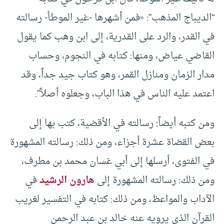
“الديباج المذهب”: «فمن أشهرها -غير الموطأ- رسالته
في القدر، والرد على القدرية، إلى ابن وهب كما يقول
القاضي عياض، ومنها: كتابه في النجوم، وحساب
مدار الزمان ومنازل القمر، وهو كتاب جيد جداً، وقد
اعتمد عليه الناس في هذا الباب، وجعلوه أصلاً”.
ومن كتبه أيضاً: رسالته في الأقضية، كتب بها إلى
بعض القضاة عشرة أجزاء، ومن ذلك: رسالته المشهورة
في الفتوى، أرسلها إلى أبي غسان محمد بن مطرف،
ومن ذلك: رسالته المشهورة إلى
هارون الرشيد
في
الآداب والمواعظ، ومن ذلك: كتابه في التفسير لغريب
القرآن الذي يرويه عنه خالد بن عبد الرحمن