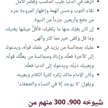
الزهد في الدنيا طِيب المكسب وقِصَر الأمل.
نقاء الثوب وحسن الهمة وإظهار المروءة جزء
من بضع وأربعين جزءاً من النبوة.
إن كان بغيُك منها ما يكفيك، فأقَلُّ عيشها يغنيك،
وما قل وكفى خير مما كثر وألهى.
عليك بمجالسة من يزيد في علمك قولُه، ويدعوك
إلى الآخرة فعلُه، وإياك ومجالسة من يعلِّلُك قولُه،
ويعيبك دينُه، ويدعوك إلى الدنيا فعلُه.
وكان الإمام مالك يَكره كثرةَ الكلام ويعيبه،
ويقول: “لا يوجد إلا في النساء والضعفاء”.
شيوخه 900، 300 منهم من