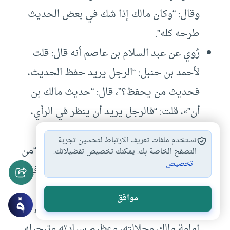
وقال: “وكان مالك إذا شك في بعض الحديث
طرحه كله”.
رُوي عن عبد السلام بن عاصم أنه قال: قلت
لأحمد بن حنبل: “الرجل يريد حفظ الحديث،
فحديث من يحفظ؟”، قال: “حديث مالك بن
أن”»، قلت: “فالرجل يريد أن ينظر في الرأي،
فبرأي من؟”، قال: “فرأي مالك بن أنس.
نستخدم ملفات تعريف الارتباط لتحسين تجربة
قال عبد الله بن أحمد بن حنبل: قلت لأبي: “من
التصفح الخاصة بك. يمكنك تخصيص تفضيلاتك.
تخصيص
أثبت أصحاب الزهري؟”، قال: “مالك أثبت في كل
شيء.
موافق
قال
الإمام النووي
: “أجمعت طوائف العلماء على
إمامة مالك وجلالته، وعظيم سيادته وتبجيله