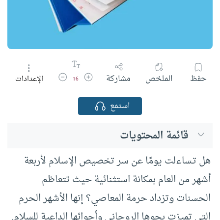
زيادة حجم الخط
تقليل حجم الخط
حفظ
الملخص
مشاركة
الإعدادات
16
استمع
قائمة المحتويات
هل تـساءلت يومًا عن سر تخصيص الإسلام لأربعة
أشهر من العام بمكانة استثنائية حيث تتعاظم
الحسنات وتزداد حرمة المعاصي؟ إنها الأشهر الحرم
التي تميزت بجوها الروحاني وأجوائها الداعية للسلام.