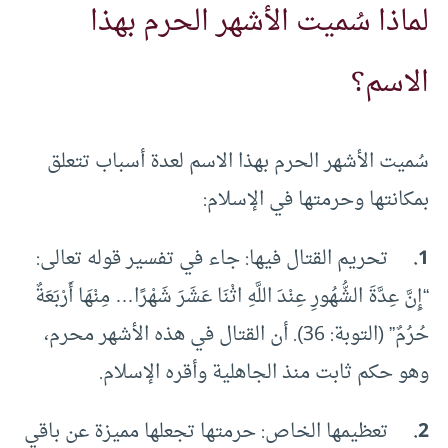
لماذا سُميت الأشهر الحرم بهذا
الاسم؟
سُميت الأشهر الحرم بهذا الاسم لعدة أسباب تتعلق
بمكانتها وحرمتها في الإسلام:
1.
تحريم القتال فيها: جاء في تفسير قوله تعالى:
“إِنَّ عِدَّةَ الشُّهُورِ عِنْدَ اللَّهِ اثْنَا عَشَرَ شَهْرًا… مِنْهَا أَرْبَعَةٌ
حُرُمٌ” (التوبة: 36). أن القتال في هذه الأشهر محرم،
وهو حكم ثابت منذ الجاهلية وأقره الإسلام.
2.
تعظيمها الخاص: حرمتها تجعلها مميزة عن باقي