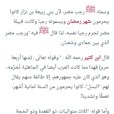
ﷺ
وسماه
رجب مضر، لأن بني ربيعة بن نزار كانوا
يحرمون
شهر رمضان
ويسمونه رجبا وكانت قبيلة
ﷺ
مضر تحرم رجبا نفسه، لذا قال
فيه “ورجب مضر
الذي بين جمادى وشعبان .
قال
ابن كثير
رحمه الله : ” وقوله تعالى : (منها أربعة
حرم) فهذا مما كانت العرب أيضا في الجاهلية تُحَرِّمه،
وهو الذي كان عليه جمهورهم، إلا طائفة منهم يقال
لهم: “البسل”، كانوا يحرمون من السنة ثمانية أشهر،
تعمقًا وتشديدًا.
وأما قوله: “ثلاث متواليات: ذو القعدة وذو الحجة