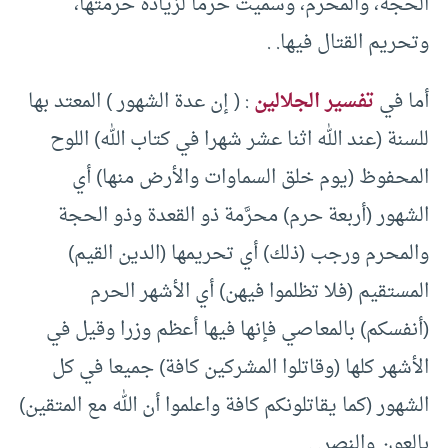
الحجة، والمحرم، وسميت حرما لزيادة حرمتها،
وتحريم القتال فيها‏.‏ .
أما في
تفسير الجلالين
: ( إن عدة الشهور ) المعتد بها
للسنة (عند الله اثنا عشر شهرا في كتاب الله) اللوح
المحفوظ (يوم خلق السماوات والأرض منها) أي
الشهور (أربعة حرم) محرَّمة ذو القعدة وذو الحجة
والمحرم ورجب (ذلك) أي تحريمها (الدين القيم)
المستقيم (فلا تظلموا فيهن) أي الأشهر الحرم
(أنفسكم) بالمعاصي فإنها فيها أعظم وزرا وقيل في
الأشهر كلها (وقاتلوا المشركين كافة) جميعا في كل
الشهور (كما يقاتلونكم كافة واعلموا أن الله مع المتقين)
بالعون والنصر. .