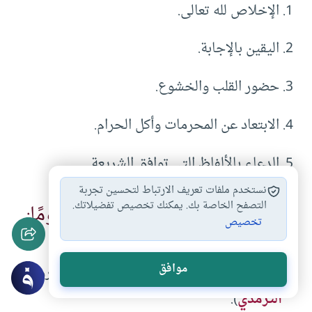
الإخلاص لله تعالى.
اليقين بالإجابة.
حضور القلب والخشوع.
الابتعاد عن المحرمات وأكل الحرام.
الدعاء بالألفاظ التي توافق الشريعة.
نستخدم ملفات تعريف الارتباط لتحسين تجربة
التصفح الخاصة بك. يمكنك تخصيص تفضيلاتك.
نصوص تدل على فضل الدعاء عمومًا:
تخصيص
ﷺ
موافق
قال رسول الله
:
“الدعاء هو العبادة”
(رواه
الترمذي
).