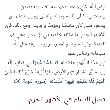
بإذن الله، كأي وقت يدعو فيه العبد ربه بصدق
وإخلاص، إذ أن الله سبحانه وتعالى يجيب دعاء من
يدعوه متى كان مخلصًا ومؤمنًا بإجابته. ومع ذلك، فإن
الأشهر الحرم لها مكانة خاصة في الإسلام، وهي: ذو
القعدة، وذو الحجة، والمحرم، ورجب. وقد قال الله
سبحانه وتعالى عنها:
“إِنَّ عِدَّةَ الشُّهُورِ عِنْدَ اللَّهِ اثْنَا عَشَرَ شَهْرًا فِي كِتَابِ اللَّهِ
يَوْمَ خَلَقَ السَّمَاوَاتِ وَالْأَرْضَ مِنْهَا أَرْبَعَةٌ حُرُمٌ ذَلِكَ الدِّينُ
الْقَيِّمُ فَلَا تَظْلِمُوا فِيهِنَّ أَنْفُسَكُمْ” (سورة التوبة: 36).
فضل الدعاء في الأشهر الحرم: