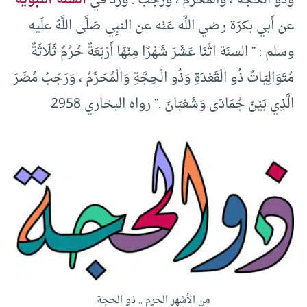
وذو الحجة ، والمحرم ، ورجب . ورد في
السنة النبوية
عن أَبي بكرَة رضي اللَّه عَنْه عن النبِي صَلَّى اللَّهُ علَيه
وسلم : ” السنَة اثْنَا عَشَرَ شَهْرًا مِنْهَا أَرْبَعَةٌ حُرُمٌ ثَلَاثَةٌ
مُتَوَالِيَاتٌ ذُو الْقَعْدَةِ وَذُو الْحِجَّةِ وَالْمُحَرَّمُ ، وَرَجَبُ مُضَرَ
الَّذِي بَيْنَ جُمَادَى وَشَعْبَانَ .” رواه البخاري 2958
من الأشهر الحرم .. ذو الحجة