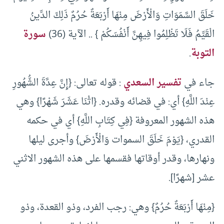
خَلَقَ السَّمَوَاتِ وَالْأَرْضَ مِنْهَا أَرْبَعَةٌ حُرُمٌ ذَلِكَ الدِّينُ
الْقَيِّمُ فَلَا تَظْلِمُوا فِيهِنَّ أَنْفُسَكُمْ } .. الآية (36)
سورة
التوبة
.
جاء في
تفسير السعدي
: قوله تعالى: ‏{‏إِنَّ عِدَّةَ الشُّهُورِ
عِنْدَ اللَّهِ‏}‏ أي‏:‏ في قضائه وقدره‏.‏ ‏{‏اثْنَا عَشَرَ شَهْرًا‏}‏ وهي
هذه الشهور المعروفة ‏{‏فِي كِتَابِ اللَّهِ‏}‏ أي في حكمه
القدري، ‏{‏يَوْمَ خَلَقَ السموات وَالْأَرْضَ‏}‏ وأجرى ليلها
ونهارها، وقدر أوقاتها فقسمها على هذه الشهور الاثني
عشر ‏[‏شهرًا‏]‏‏.‏
{‏مِنْهَا أَرْبَعَةٌ حُرُمٌ‏}‏ وهي‏:‏ رجب الفرد، وذو القعدة، وذو