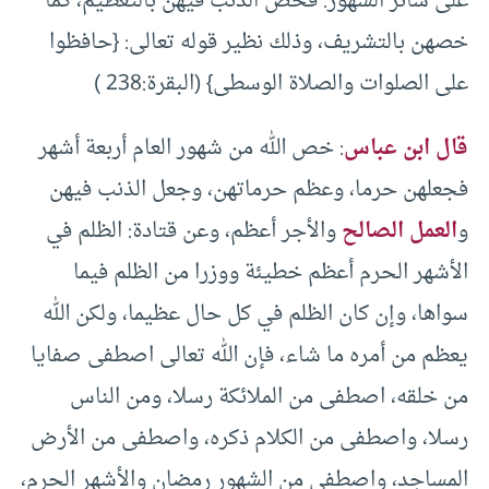
على سائر الشهور. فخص الذنب فيهن بالتعظيم، كما
خصهن بالتشريف، وذلك نظير قوله تعالى: {حافظوا
على الصلوات والصلاة الوسطى} (البقرة:238 )
قال ابن عباس
: خص الله من شهور العام أربعة أشهر
فجعلهن حرما، وعظم حرماتهن، وجعل الذنب فيهن
و
العمل الصالح
والأجر أعظم، وعن قتادة: الظلم في
الأشهر الحرم أعظم خطيئة ووزرا من الظلم فيما
سواها، وإن كان الظلم في كل حال عظيما، ولكن الله
يعظم من أمره ما شاء، فإن الله تعالى اصطفى صفايا
من خلقه، اصطفى من الملائكة رسلا، ومن الناس
رسلا، واصطفى من الكلام ذكره، واصطفى من الأرض
المساجد، واصطفى من الشهور رمضان والأشهر الحرم،