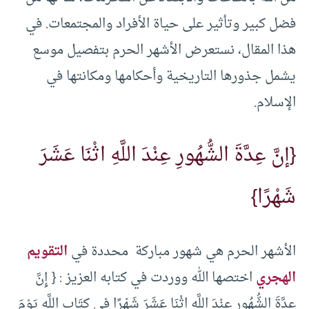
فضل كبير وتأثير على حياة الأفراد والمجتمعات. في
هذا المقال، نستعرض الأشهر الحرم بتفصيل موسع
يشمل جذورها التاريخية وأحكامها ومكانتها في
الإسلام.
{إنَّ عِدَّةَ الشُّهُورِ عِنْدَ اللَّهِ اثْنَا عَشَرَ
شَهْرًا}
الأشهر الحرم هي شهور مباركة محددة في
التقويم
الهجري
اختصها الله ووردت في كتابه العزيز : { إِنَّ
عِدَّةَ الشُّهُورِ عِنْدَ اللَّهِ اثْنَا عَشَرَ شَهْرًا فِي كِتَابِ اللَّهِ يَوْمَ