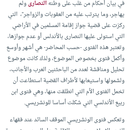
في بيان أحكام من غلب على وطنه
النصارى
ولم
يهاجر، وما يترتب عليه من العقوبات والزواجر”، التي
ركزت على قضية جواز إقامة المسلمين في الأراضي
التي استولى عليها النصارى بالأندلس أو عدم جوازها،
وتعتبر هذه الفتوى -حسب المحاضر- هي أشهر وأوسع
وأكمل فتوى بخصوص الموضوع، ولذك كانت موضوع
تحليل ومناقشة لعدد من الباحثنين العرب والأجانب،
ولشمولها واستيعابها لأطراف القضية استطاعت أن
تخمل الفتوى الأم التي انطلقت منها، وهي فتوى ابن
ربيع الأندلسي التي شكلت أساسا للونشريسي.
وتعكس فتوى الونشريسي الموقف السائد عند فقهاء