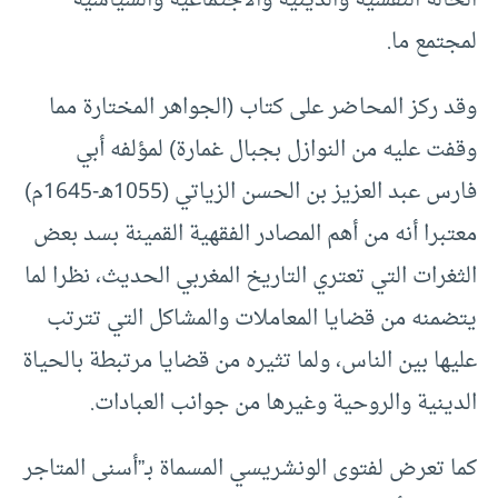
لمجتمع ما.
وقد ركز المحاضر على كتاب (الجواهر المختارة مما
وقفت عليه من النوازل بجبال غمارة) لمؤلفه أبي
فارس عبد العزيز بن الحسن الزياتي (1055هـ-1645م)
معتبرا أنه من أهم المصادر الفقهية القمينة بسد بعض
الثغرات التي تعتري التاريخ المغربي الحديث، نظرا لما
يتضمنه من قضايا المعاملات والمشاكل التي تترتب
عليها بين الناس، ولما تثيره من قضايا مرتبطة بالحياة
الدينية والروحية وغيرها من جوانب العبادات.
كما تعرض لفتوى الونشريسي المسماة بـ”أسنى المتاجر