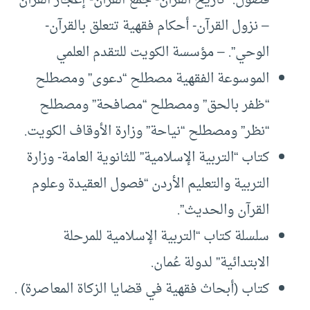
– نزول القرآن- أحكام فقهية تتعلق بالقرآن-
الوحي”. – مؤسسة الكويت للتقدم العلمي
الموسوعة الفقهية مصطلح “دعوى” ومصطلح
“ظفر بالحق” ومصطلح “مصافحة” ومصطلح
“نظر” ومصطلح “نياحة” وزارة الأوقاف الكويت.
كتاب “التربية الإسلامية” للثانوية العامة- وزارة
التربية والتعليم الأردن “فصول العقيدة وعلوم
القرآن والحديث”.
سلسلة كتاب “التربية الإسلامية للمرحلة
الابتدائية” لدولة عُمان.
كتاب (أبحاث فقهية في قضايا الزكاة المعاصرة) .