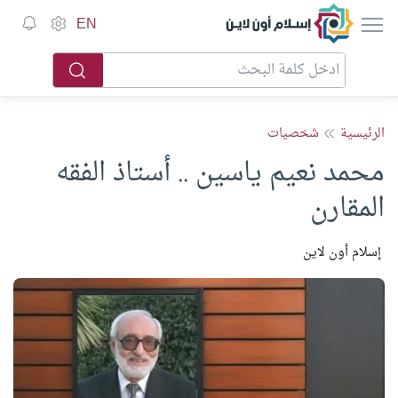
إسلام أون لاين
EN
الرئيسية
شخصيات
محمد نعيم ياسين .. أستاذ الفقه
المقارن
إسلام أون لاين