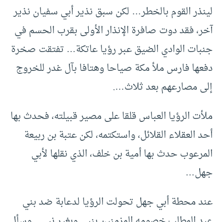
لينذر القوم بالخطر… لكن سبق نذير أبي سفيان نذير
آخر، فقد دوت صافرة الإنذار الأولى بقرب الحسم في
جنبات الوادي الضيق عبر رؤيا عاتكة… تفتقت صخرة
دفعها فارس ملأ مكة صياحا وهتافا بآل غدر للخروج
إلى مصارعهم بعد ثلاث….
ملأت الرؤيا العباس قلقا على مصير قبيلته، فحدث بها
أحد العقلاء القلائل، واستكتمه، لكن عتبة بن ربيعة
المرعوب حدث بها أمية بن خلف، الذي نقلها لأبي
جهل…
عند محطة أبي جهل تحولت الرؤيا لدعابة ضد بني
عبد المطلب خصومه المزمنين بنبي وبغير نبي .. وسأل