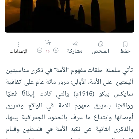
زيادة حجم الخط
تقليل حجم الخط
حفظ
الملخص
مشاركة
الإعدادات
16
تأتي سلسلة حلقات مفهوم “الأمة” في ذكرى مناسبتين
أليمتين على الأمة، الأولى: مرور مائة عام على اتفاقية
سايكس بيكو (1916م) والتي كانت إيذانًا فعليًا
وواقعيًا بتمزيق مفهوم الأمة في الواقع وتمزيق
أوصالها وابتداع ما عرف بالحدود الجغرافية بينها،
والذكرى الثانية: هي نكبة الأمة في فلسطين وقيام