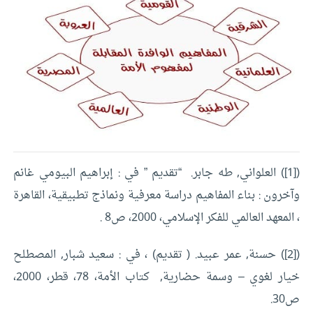
([1]) العلواني, طه جابر. “تقديم ” في : إبراهيم البيومي غانم
وآخرون : بناء المفاهيم دراسة معرفية ونماذج تطبيقية، القاهرة
، المعهد العالمي للفكر الإسلامي، 2000، ص8 .
([2]) حسنة, عمر عبيد. ( تقديم) ، في : سعيد شبار, المصطلح
خيار لغوي – وسمة حضارية, كتاب الأمة، 78، قطر، 2000،
ص30.