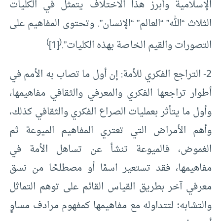
الإسلامية وأبرز هذا الاختلاف يتمثل في الكليات
الثلاث “الله” “العالم” “الإنسان”. وتحتوى المفاهيم على
)
(
التصورات والقيم الخاصة بهذه الكليات”.
[1]
2- التراجع الفكري للأمة: إن أول ما تصاب به الأمم في
أطوار تراجعها الفكري والمعرفي والثقافي مفاهيمها،
وأول ما يتأثر بعمليات الصراع الفكري والثقافي كذلك،
وأهم الأمراض التي تعتري المفاهيم الميوعة ثم
الغموض، فالميوعة تنشأ عن تساهل الأمة في
مفاهيمها، فقد تستعير اسمًا أو مصطلحًا من نسق
معرفي آخر بطريق القياس القائم على توهم التماثل
والتشابه؛ لتتداوله مع مفاهيمها كمفهوم مرادف مساوٍ