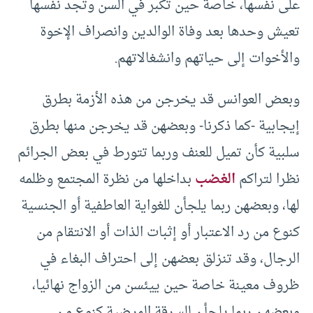
على نفسها، خاصة حين تكبر في السن وتجد نفسها
تعيش وحدها بعد وفاة الوالدين وانصراف الإخوة
والأخوات إلى حياتهم وانشغالاتهم.
وبعض العوانس قد يخرجن من هذه الأزمة بطرق
إيجابية -كما ذكرنا- وبعضهن قد يخرجن منها بطرق
سلبية كأن تميل للعنف وربما تتورط في بعض الجرائم
نظرا لتراكم
الغضب
بداخلها من نظرة المجتمع وظلمه
لها، وبعضهن ربما يلجأن للغواية العاطفية أو الجنسية
كنوع من رد الاعتبار أو إثبات الذات أو الانتقام من
الرجال، وقد تنزلق بعضهن إلى احتراف البغاء في
ظروف معينة خاصة حين ييئسن من الزواج نهائيا،
وبعضهن ربما يلجأن للسرقة المرضية كنوع من