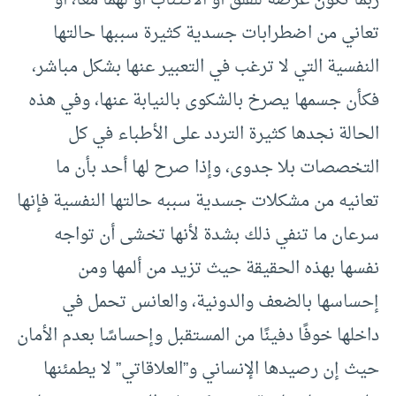
ربما تكون عرضة للقلق أو الاكتئاب أو لهما معا، أو
تعاني من اضطرابات جسدية كثيرة سببها حالتها
النفسية التي لا ترغب في التعبير عنها بشكل مباشر،
فكأن جسمها يصرخ بالشكوى بالنيابة عنها، وفي هذه
الحالة نجدها كثيرة التردد على الأطباء في كل
التخصصات بلا جدوى، وإذا صرح لها أحد بأن ما
تعانيه من مشكلات جسدية سببه حالتها النفسية فإنها
سرعان ما تنفي ذلك بشدة لأنها تخشى أن تواجه
نفسها بهذه الحقيقة حيث تزيد من ألمها ومن
إحساسها بالضعف والدونية، والعانس تحمل في
داخلها خوفًا دفينًا من المستقبل وإحساسًا بعدم الأمان
حيث إن رصيدها الإنساني و”العلاقاتي” لا يطمئنها