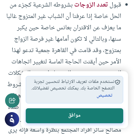
قبول
تعدد الزوجات
بشروطه الشرعية كجزء من
الحل خاصة إذا عرفنا أن الشباب غير المتزوج غالبا
ما يعزف عن الاقتران بعانس خاصة حين يكبر
سنها، وبالتالي لا تكون أمامها غير فرصة الزواج
بمتزوج، وقد قامت في القاهرة جمعية تدعو لهذا
الأمر حين أيقنت الحاجة الماسة لتغيير اتجاهات
المجتمع نحو موضوع التعدد لحل بعض المشكلات
نستخدم ملفات تعريف الارتباط لتحسين تجربة
الشخصية والاجتماعية في ظروف معينة وبشروط
التصفح الخاصة بك. يمكنك تخصيص تفضيلاتك.
محددة لا تخل بحقوق أي طرف، وقد يزعج هذا
تخصيص
الأمر الكثير من النساء المتزوجات، وقد تقف ضده
موافق
الكثير من الجمعيات النسائية، ولكن من ينظر إلى
مصالح سائر أفراد المجتمع بنظرة واسعة فإنه يرى