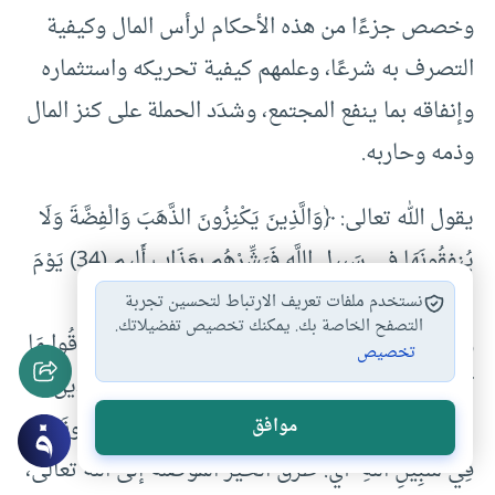
وخصص جزءًا من هذه الأحكام لرأس المال وكيفية
التصرف به شرعًا، وعلمهم كيفية تحريكه واستثماره
وإنفاقه بما ينفع المجتمع، وشدَد الحملة على كنز المال
وذمه وحاربه.
يقول الله تعالى: ﴿وَالَّذِينَ يَكْنِزُونَ الذَّهَبَ وَالْفِضَّةَ وَلَا
يُنفِقُونَهَا فِي سَبِيلِ اللَّهِ فَبَشِّرْهُم بِعَذَابٍ أَلِيمٍ (34) يَوْمَ
يُحْمَىٰ عَلَيْهَا فِي نَارِ جَهَنَّمَ فَتُكْوَىٰ بِهَا جِبَاهُهُمْ
نستخدم ملفات تعريف الارتباط لتحسين تجربة
التصفح الخاصة بك. يمكنك تخصيص تفضيلاتك.
وَجُنُوبُهُمْ وَظُهُورُهُمْ ۖ هَٰذَا مَا كَنَزْتُمْ لِأَنفُسِكُمْ فَذُوقُوا مَا
تخصيص
كُنتُمْ تَكْنِزُونَ﴾ [سورة التوبة: 34-35]، فهنا: “‏وَالَّذِينَ
يَكْنِزُونَ الذَّهَبَ وَالْفِضَّةَ‏” أي‏:‏ يمسكونها “‏وَلَا يُنْفِقُونَهَا
موافق
فِي سَبِيلِ اللَّهِ‏” أي‏:‏ طرق الخير الموصِّلة إلى اللّه تعالى،