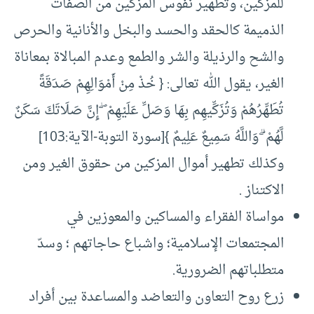
للمزكين، وتطهير نفوس المزكين من الصفات
الذميمة كالحقد والحسد والبخل والأنانية والحرص
والشح والرذيلة والشر والطمع وعدم المبالاة بمعاناة
الغير، يقول الله تعالى: { خُذْ مِنْ أَمْوَالِهِمْ صَدَقَةً
تُطَهِّرُهُمْ وَتُزَكِّيهِم بِهَا وَصَلِّ عَلَيْهِمْ ۖ إِنَّ صَلَاتَكَ سَكَنٌ
لَّهُمْ ۗ وَاللَّهُ سَمِيعٌ عَلِيمٌ }[سورة التوبة-الآية:103]
وكذلك تطهير أموال المزكين من حقوق الغير ومن
الاكتناز .
مواساة الفقراء والمساكين والمعوزين في
المجتمعات الإسلامية؛ واشباع حاجاتهم ؛ وسدّ
متطلباتهم الضرورية.
زرع روح التعاون والتعاضد والمساعدة بين أفراد