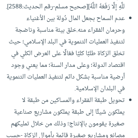
للَّهِ إلَّا رَفَعَهُ اللَّهُ][صحيح مسلم-رقم الحديث:2588].
عدم السماح بجعل المال دُولة بين الأغنياء
وحرمان الفقراء منه.خلق بيئة مناسبة وناضجة
لتنفيذ العمليات التنموية في البلد الإسلامي؛ حيث
تخلق الزكاة طلبًا كليًا فعّالًا على العرض الكلي في
اقتصاد الدولة؛ وعلى مدار السنة؛ مما يعني وجود
أرضية مناسبة بشكل دائم لتنفيذ العمليات التنموية
في البلدان الإسلامية.
تحويل طبقة الفقراء والمساكين من طبقة لا
يملكون شيئًا إلى طبقة يملكون مشاريع صناعية
صغيرة يقومون بالإنتاج؛ وذلك من خلال تمليكهم
مصانع ومشاريع صغيرة قائمة بأموال الزكاة -حسب