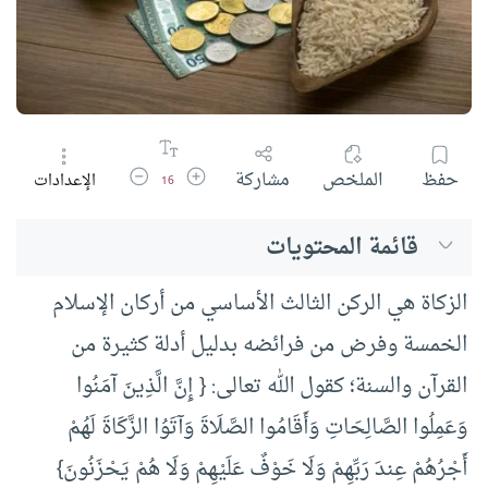
زيادة حجم الخط
تقليل حجم الخط
حفظ
الملخص
مشاركة
الإعدادات
16
قائمة المحتويات
الزكاة هي الركن الثالث الأساسي من أركان الإسلام
الخمسة وفرض من فرائضه بدليل أدلة كثيرة من
القرآن والسنة؛ كقول الله تعالى: { إِنَّ الَّذِينَ آمَنُوا
وَعَمِلُوا الصَّالِحَاتِ وَأَقَامُوا الصَّلَاةَ وَآتَوُا الزَّكَاةَ لَهُمْ
أَجْرُهُمْ عِندَ رَبِّهِمْ وَلَا خَوْفٌ عَلَيْهِمْ وَلَا هُمْ يَحْزَنُونَ}