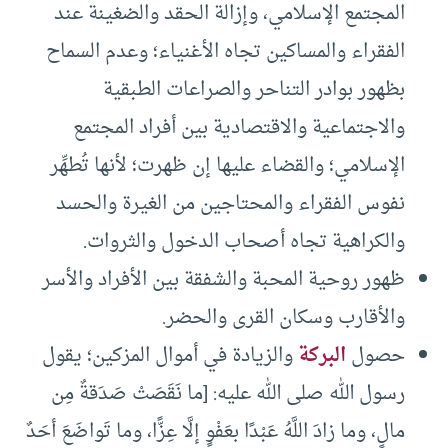
المجتمع الإسلامي، وإزالة الحقد والضغينة عند
الفقراء والمساكين تجاه الأغنياء؛ وعدم السماح
بظهور بوادر التناحر والصراعات الطبقية
والاجتماعية والاقتصادية بين أفراد المجتمع
الإسلامي؛ والقضاء عليها إن ظهرت؛ لأنها تُطهِّر
نفوس الفقراء والمحتاجين من الغيرة والحسد
والكراهية تجاه أصحاب الدخول والثروات.
ظهور روحية المحبة والشفقة بين الأفراد والأسر
والأقارب وسكان القرى والحضر.
حصول
البركة
والزيادة في أموال المزكين؛ يقول
رسول الله صلى الله عليه: [ما نَقَصَتْ صَدَقةٌ مِن
مالٍ، وما زادَ اللَّهُ عَبْدًا بعَفْوٍ إلَّا عِزًّا، وما تَواضَعَ أحَدٌ