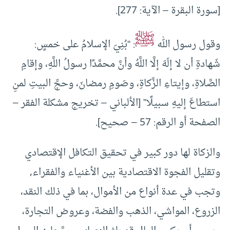
[سورة البقرة – الآية: 277].
ﷺ
وقول رسول الله
: “بُنِيَ الإسلامُ على خمسٍ:
شَهادةِ أن لا إلَهَ إلَّا اللَّهُ وأنَّ محمَّدًا رسولُ اللَّهِ، وإقامِ
الصَّلاةِ، وإيتاءِ الزَّكاةِ، وصَومِ رمضانَ، وحجِّ البيتِ لمنِ
استطاعَ إليهِ سبيلًا” [الألباني – تخريج مشكلة الفقر –
الصفحة أو الرقم: 57 – صحيح].
والزكاة لها دور كبير في تحقيق التكافل الإقتصادي
وتقليل الفجوة الاقتصادية بين الأغنياء والفقراء,
وتجب في عدة أنواع من الأموال، بما في ذلك النقد،
الزروع، المواشي، الذهب والفضة، وعروض التجارة،