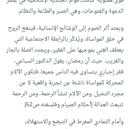
قوى معنوية شكلت قوام الجندية الإسلامية في عصر
الدعوة والفتوحات، وهي الصبر والطاعة والنظام.
ويمتد أثر الصوم إلى الوشائج الإنسانية، فينفخ الروح
في خلق المواساة، ويُذكّر بالرابطة الاجتماعية التي
يعطف الغني بموجبها على الفقير، ويجدد الصلة بالجار
والقريب. حيث أن رمضان، يقول الدكتور السباعي،
فقر إجباري يتساوى فيه الناس جميعا، فتكون الآلام
المحركة للمواساة ناشئة عن تجربة واقعية لا عن
مجرد التخيل. ومن الآلام تنشأ الرحمة، ومن الرحمة
تنبعث العدالة [أحكام الصيام وفلسفته.ص62].
وأمام التمادي المفرط في التبضع والاستهلاك،