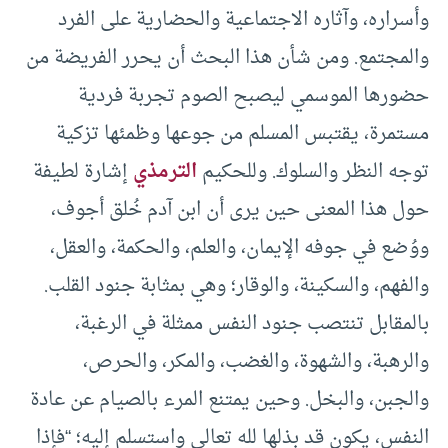
وأسراره، وآثاره الاجتماعية والحضارية على الفرد
والمجتمع. ومن شأن هذا البحث أن يحرر الفريضة من
حضورها الموسمي ليصبح الصوم تجربة فردية
مستمرة، يقتبس المسلم من جوعها وظمئها تزكية
توجه النظر والسلوك. وللحكيم
الترمذي
إشارة لطيفة
حول هذا المعنى حين يرى أن ابن آدم خُلق أجوف،
ووُضع في جوفه الإيمان، والعلم، والحكمة، والعقل،
والفهم، والسكينة، والوقار؛ وهي بمثابة جنود القلب.
بالمقابل تنتصب جنود النفس ممثلة في الرغبة،
والرهبة، والشهوة، والغضب، والمكر، والحرص،
والجبن، والبخل. وحين يمتنع المرء بالصيام عن عادة
النفس، يكون قد بذلها لله تعالى واستسلم إليه؛ “فإذا