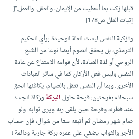
قبلها زكت بما أعطيت من الإيمان، والعقل، والعمل.”[
إثبات العلل.ص178]
وتزكية النفس ليست العلة الوحيدة برأي الحكيم
الترمذي، بل يحقق الصوم أيضا نوعا من الشبع
الروحي أو لذة العبادة، لأن قوامه الامتناع عن عادة
النفس وليس فعل الأركان كما في سائر العبادات
الأخرى. وبما أن النفس تثقل بالصيام، يكافئها الحق
سبحانه بفرحتين: فرحة حلول
البركة
وزكاة الجسد
عند فطره، وفرحة حين يلقى ربه ويرى ثوابه. ولو
صام شهر رمضان ثم أتبعه ستا من شوال، فإن حساب
الأجر والثواب يضفي على عمره بركة جارية ودائمة !