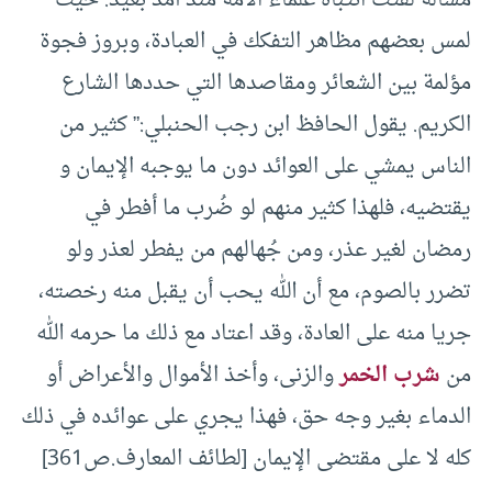
مسألة لفتت انتباه علماء الأمة منذ أمد بعيد. حيث
لمس بعضهم مظاهر التفكك في العبادة، وبروز فجوة
مؤلمة بين الشعائر ومقاصدها التي حددها الشارع
الكريم. يقول الحافظ ابن رجب الحنبلي:” كثير من
الناس يمشي على العوائد دون ما يوجبه الإيمان و
يقتضيه، فلهذا كثير منهم لو ضُرب ما أفطر في
رمضان لغير عذر، ومن جُهالهم من يفطر لعذر ولو
تضرر بالصوم، مع أن الله يحب أن يقبل منه رخصته،
جريا منه على العادة، وقد اعتاد مع ذلك ما حرمه الله
من
شرب الخمر
والزنى، وأخذ الأموال والأعراض أو
الدماء بغير وجه حق، فهذا يجري على عوائده في ذلك
كله لا على مقتضى الإيمان [لطائف المعارف.ص361]