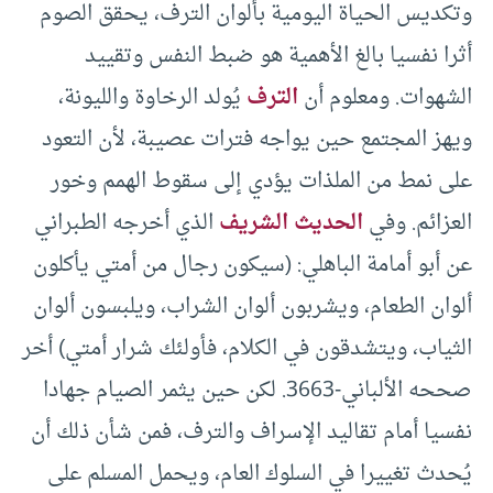
وتكديس الحياة اليومية بألوان الترف، يحقق الصوم
أثرا نفسيا بالغ الأهمية هو ضبط النفس وتقييد
الشهوات. ومعلوم أن
الترف
يُولد الرخاوة والليونة،
ويهز المجتمع حين يواجه فترات عصيبة، لأن التعود
على نمط من الملذات يؤدي إلى سقوط الهمم وخور
العزائم. وفي
الحديث الشريف
الذي أخرجه الطبراني
عن أبو أمامة الباهلي: (سيكون رجال من أمتي يأكلون
ألوان الطعام، ويشربون ألوان الشراب، ويلبسون ألوان
الثياب، ويتشدقون في الكلام، فأولئك شرار أمتي) أخر
صححه الألباني-3663. لكن حين يثمر الصيام جهادا
نفسيا أمام تقاليد الإسراف والترف، فمن شأن ذلك أن
يُحدث تغييرا في السلوك العام، ويحمل المسلم على