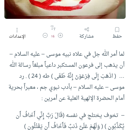
زيادة حجم الخط
تقليل حجم الخط
حفظ
مشاركة
الإعدادات
16
لما أمر الله جل في علاه نبيه موسى – عليه السلام –
أن يذهب إلى فرعون المستكبر داعياً مبلغاً رسالة الله
… ( اذْهَبْ إِلَى فِرْعَوْنَ إِنَّهُ طَغَى ) طه ( 24 ) . رد
موسى – عليه السلام – بأدب نبوي جم ، معبراً بحرية
أمام الحضرة الإلهية العلية عن أمرين :
– تخوف يختلج في نفسه (قَالَ رَبِّ إِنِّي أَخَافُ أَن
يُكَذِّبُونِ ) ( وَلَهُمْ عَلَيَّ ذَنبٌ فَأَخَافُ أَن يَقْتُلُونِ )