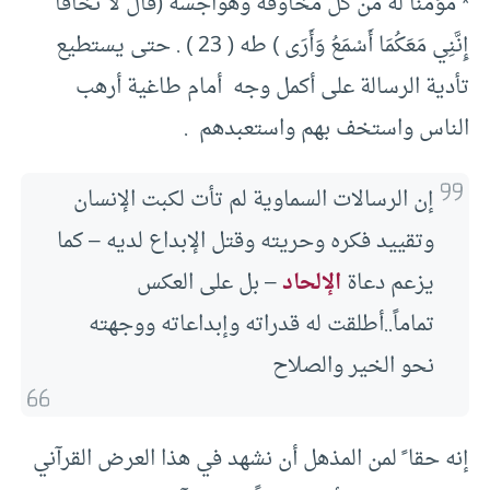
* مؤمّناً له من كل مخاوفه وهواجسه (قَالَ لا تَخَافَا
إِنَّنِي مَعَكُمَا أَسْمَعُ وَأَرَى ) طه ( 23 ) . حتى يستطيع
تأدية الرسالة على أكمل وجه أمام طاغية أرهب
الناس واستخف بهم واستعبدهم .
إن الرسالات السماوية لم تأت لكبت الإنسان
وتقييد فكره وحريته وقتل الإبداع لديه – كما
يزعم دعاة
الإلحاد
– بل على العكس
تماماً..أطلقت له قدراته وإبداعاته ووجهته
نحو الخير والصلاح
إنه حقا ً لمن المذهل أن نشهد في هذا العرض القرآني