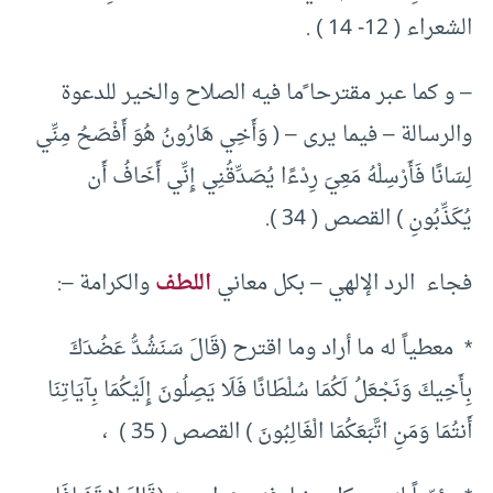
الشعراء ( 12- 14 ) .
– و كما عبر مقترحا ًما فيه الصلاح والخير للدعوة
والرسالة – فيما يرى – ( وَأَخِي هَارُونُ هُوَ أَفْصَحُ مِنِّي
لِسَانًا فَأَرْسِلْهُ مَعِيَ رِدْءًا يُصَدِّقُنِي إِنِّي أَخَافُ أَن
يُكَذِّبُونِ ) القصص ( 34 ).
فجاء الرد الإلهي – بكل معاني
اللطف
والكرامة –:
* معطياً له ما أراد وما اقترح (قَالَ سَنَشُدُّ عَضُدَكَ
بِأَخِيكَ وَنَجْعَلُ لَكُمَا سُلْطَانًا فَلَا يَصِلُونَ إِلَيْكُمَا بِآيَاتِنَا
أَنتُمَا وَمَنِ اتَّبَعَكُمَا الْغَالِبُونَ ) القصص ( 35 ) ،