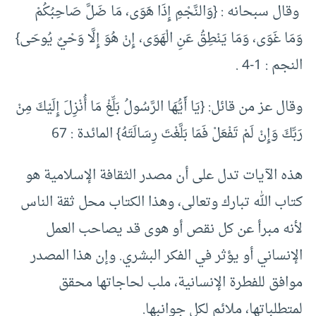
وقال سبحانه : {وَالنَّجْمِ إِذَا هَوَى، مَا ضَلَّ صَاحِبُكُمْ
وَمَا غَوَى، وَمَا يَنْطِقُ عَنِ الْهَوَى، إِنْ هُوَ إِلَّا وَحْيٌ يُوحَى}
النجم : 1-4 .
وقال عز من قائل: {يَا أَيُّهَا الرَّسُولُ بَلِّغْ مَا أُنْزِلَ إِلَيْكَ مِنْ
رَبِّكَ وَإِنْ لَمْ تَفْعَلْ فَمَا بَلَّغْتَ رِسَالَتَهُ} المائدة : 67
هذه الآيات تدل على أن مصدر الثقافة الإسلامية هو
كتاب الله تبارك وتعالى، وهذا الكتاب محل ثقة الناس
لأنه مبرأ عن كل نقص أو هوى قد يصاحب العمل
الإنساني أو يؤثر في الفكر البشري. وإن هذا المصدر
موافق للفطرة الإنسانية، ملب لحاجاتها محقق
لمتطلباتها، ملائم لكل جوانبها.