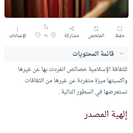
زيادة حجم الخط
تقليل حجم الخط
حفظ
الملخص
مشاركة
الإعدادات
16
قائمة المحتويات
للثقافة الإسلامية خصائص انفردت بها عن غيرها
واكسبتها ميزة متفردة عن غيرها من الثقافات
نستعرضها في السطور التالية .
إلهية المصدر