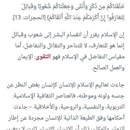
خَلَقْنَاكُمْ مِنْ ذَكَرٍ وَأُنْثَى وَجَعَلْنَاكُمْ شُعُوبًا وَقَبَائِلَ
لِتَعَارَفُوا إِنَّ أَكْرَمَكُمْ عِنْدَ اللَّهِ أَتْقَاكُمْ} [الحجرات: 13].
إن الإسلام يقرر أن انقسام البشر إلى شعوب وقبائل
إنما هو للتعارف، لا للتناحر والتقاتل والتفاضل، أما
مقياس التفاضل في الإسلام فهو
التقوى
: الإيمان
والعمل الصالح.
جاءت تعاليم الإسلام للإنسان كإنسان بغض النظر عن
جنسه ولونه وموطنه، فالعناصر الثقافية الإسلامية:
التربوية، والنفسية، والروحية، والأخلاقية – جاءت
أحكامها وفق الطيعة الذاتية للإنسان مجردة عن إطار
الزمان والمكان، ذلك أن الإنسان كإنسان ثابت لا يتغير،