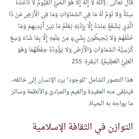
قال تعالى : {اللَّهُ لا إِلَهَ إِلَّا هُوَ الْحَيُّ الْقَيُّومُ لا تَأْخُذُهُ
سِنَةٌ وَلا نَوْمٌ لَهُ مَا فِي السَّمَاوَاتِ وَمَا فِي الْأَرْضِ مَنْ ذَا
الَّذِي يَشْفَعُ عِنْدَهُ إِلَّا بِإِذْنِهِ يَعْلَمُ مَا بَيْنَ أَيْدِيهِمْ وَمَا
خَلْفَهُمْ وَلا يُحِيطُونَ بِشَيْءٍ مِنْ عِلْمِهِ إِلَّا بِمَا شَاءَ وَسِعَ
كُرْسِيُّهُ السَّمَاوَاتِ وَالْأَرْضَ وَلا يَؤُودُهُ حِفْظُهُمَا وَهُوَ
الْعَلِيُّ الْعَظِيمُ}. البقرة: 255
هذا التصور الشامل “للوجود” يرد الإنسان إلى خالقه،
فيتلقى منه العقيدة والقيم والمبادئ والأنظمة وسائر
ما يواجه به الحياة.
التوازن في الثقافة الإسلامية