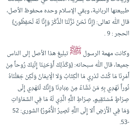
طبيعتها الربانية، وبقي الإسلام وحده محفوظ الأصل،
قال الله تعالى: {إِنَّا نَحْنُ نَزَّلْنَا الْذَّكْرَ وَإِنَّا لَهُ لَحَفِظُونَ}
الحجر : 9 .
ﷺ
وكانت مهمة الرسول
تبليغ هذا الأصل إلى الناس
جميعا، قال الله سبحانه: {وَكَذَلِكَ أَوْحَيْنَا إِلَيْكَ رُوحاً مِنْ
أَمْرِنَا مَا كُنْتَ تَدْرِي مَا الْكِتَابُ وَلا الْإيمَانُ وَلَكِنْ جَعَلْنَاهُ
نُوراً نَهْدِي بِهِ مَنْ نَشَاءُ مِنْ عِبَادِنَا وَإِنَّكَ لَتَهْدِي إِلَى
صِرَاطٍ مُسْتَقِيمٍ, صِرَاطِ اللَّهِ الَّذِي لَهُ مَا فِي السَّمَاوَاتِ
وَمَا فِي الْأَرْضِ أَلا إِلَى اللَّهِ تَصِيرُ الْأُمُورُ} الشورى: 52
-53.