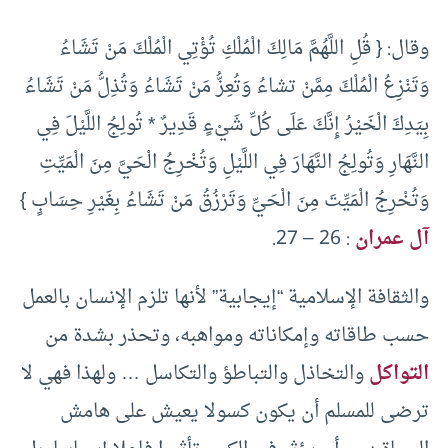
وقال: { قُلِ اللَّهُمَّ مَالِكَ الْمُلْكِ تُؤْتِي الْمُلْكَ مَنْ تَشَاءُ
وَتَنْزِعُ الْمُلْكَ مِمَّنْ تشاءُ وَتُعِزُّ مَنْ تَشَاءُ وَتُذِلُّ مَنْ تَشَاءُ
بِيَدِكَ الْخَيْرُ إِنَّكَ عَلَى كُلِّ شَيْءٍ قَدِيرٌ * تُولِجُ اللَّيْلَ فِي
النَّهَارِ وَتُولِجُ النَّهَارَ فِي اللَّيْلِ وَتُخْرِجُ الْحَيَّ مِنَ الْمَيِّتِ
وَتُخْرِجُ الْمَيِّتَ مِنَ الْحَيِّ وَتَرْزُقُ مَنْ تَشَاءُ بِغَيْرِ حِسَابٍ }
آل عمران
: 26 – 27.
والثقافة الإسلامية “إيجابية” لأنها تلزم الإنسان بالعمل
حسب طاقاته وإمكاناته ومواهبه، وتحذر بشدة من
التواكل
والتخاذل والتباطؤ والتكاسل … ولهذا فهي لا
ترضى للمسلم أن يكون كسولا يعيش على هامش