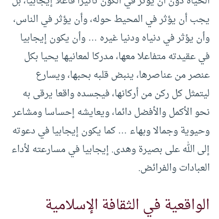
الحياة دون أن يؤثر في الكون تأثيرا فاعلا إيجابيا، بل
يجب أن يؤثر في المحيط حوله، وأن يؤثر في الناس،
وأن يؤثر في دنياه ودنيا غيره … وأن يكون إيجابيا
في عقيدته متفاعلا معها، مدركا لمعانيها يحيا بكل
عنصر من عناصرها، ينبض قلبه بحبها، ويسارع
ليتمثل كل ركن من أركانها، فيجسده واقعا يرقى به
نحو الأكمل والأفضل دائما، ويعايشه إحساسا ومشاعر
وحيوية وجمالا وبهاء … كما يكون إيجابيا في دعوته
إلى الله على بصيرة وهدى. إيجابيا في مسارعته لأداء
العبادات والفرائض.
الواقعية في الثقافة الإسلامية