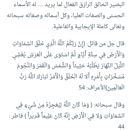
البصير الخالق الرازق الفعال لما يريد … له الأسماء
الحسنى والصفات العليا، وكل أسمائه وصفاته سبحانه
وتعالى كاملة الإيجابية والفاعلية.
قال جل من قائل: {إِنَّ رَبَّكُمُ اللَّهُ الَّذِي خَلَقَ السَّمَاوَاتِ
وَالْأَرْضَ فِي سِتَّةِ أَيَّامٍ ثُمَّ اسْتَوَى عَلَى الْعَرْشِ يُغْشِي
اللَّيْلَ النَّهَارَ يَطْلُبُهُ حَثِيثاً وَالشَّمْسَ وَالْقَمَرَ وَالنُّجُومَ
مُسَخَّرَاتٍ بِأَمْرِهِ أَلا لَهُ الْخَلْقُ وَالْأَمْرُ تَبَارَكَ اللَّهُ رَبُّ
الْعَالَمِينَ}الأعراف: 54
وقال سبحانه: { وَمَا كَانَ اللَّهُ لِيُعْجِزَهُ مِنْ شَيْءٍ فِي
السَّمَاوَاتِ وَلا فِي الْأَرْضِ إِنَّهُ كَانَ عَلِيماً قَدِيراً } فاطر :
44