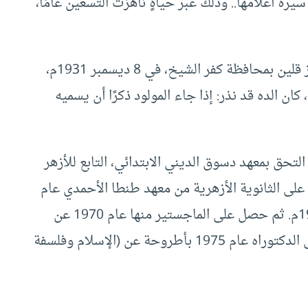
رة أعلامها.. وذلك عبر حياةٍ ناهزت التسعين عامًا،
ولد المفكر الكبير في ريف مصر، بقرية صروة- مركز قلين بمحافظة كفر الشيخ، في 8 ديسمبر 1931م،
ان الده قد نذر: إذا جاء المولود ذكرًا أن يسميه
فظ القرآن وجوَّده بكُتَّاب القرية، وفي سنة 1945 التحق بمعهد دسوق الديني الابتدائي، التابع للأزهر
 ومنه حصل على الابتدائية عام 1949.. ثم على الثانوية الأزهرية من معهد طنطا الأحمدي عام
1954.. ثم التحق بدار العلوم ليتخرج فيها عام 1965م. ثم حصل على الماجستير منها عام 1970 عن
أطروحة (المعتزلة ومشكلة الحرية الإنسانية).. وعلى الدكتوراه عام 1975 بأطروحة عن (الإسلام وفلسفة