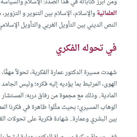
ومن أبرز كتاباته في هذا الصدد: الإسلام والسياسة.
العلمانية
والإسلام، الإسلام بين التنوير و التزوير،
النص الديني بين التأويل الغربي والتأويل الإسلامي
في تحوله الفكري
شهدت مسيرة الدكتور عمارة الفكرية، تحولاً مهمًّا،
الهوى، المرتبط بما يؤديه إليه فكره؛ وليس الجام
المادية.. وذلك مع مجموة من رفاق دربه: المستشار
ط
الوهاب المسيري؛ بحيث مثَّلوا ظاهرة في فكرنا ال
بين البشري وعمارة.. شهادة فكرية على تحولات الق
ففي مرحلة مبكرة من حياة الدكتور عمارة ارتبط ب