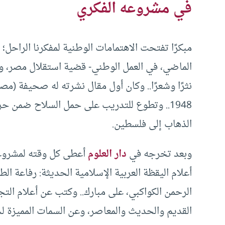
في مشروعه الفكري
مبكرًا تفتحت الاهتمامات الوطنية لمفكرنا الراحل؛ 
الماضي، في العمل الوطني- قضية استقلال مصر، وال
نثرًا وشعرًا.. وكان أول مقال نشرته له صحيفة (مص
1948.. وتطوع للتدريب على حمل السلاح ضمن ح
الذهاب إلى فلسطين.
وبعد تخرجه في
دار العلوم
أعطى كل وقته لمشروعه 
أعلام اليقظة العربية الإسلامية الحديثة: رفاعة ال
الرحمن الكواكبي، على مبارك.. وكتب عن أعلام التج
القديم والحديث والمعاصر، وعن السمات المميزة ل