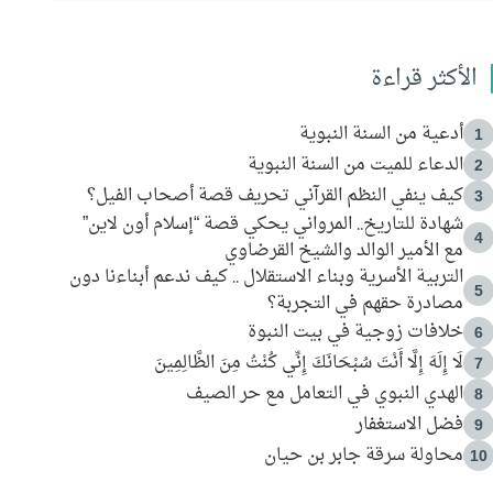
الأكثر قراءة
أدعية من السنة النبوية
1
الدعاء للميت من السنة النبوية
2
كيف ينفي النظم القرآني تحريف قصة أصحاب الفيل؟
3
شهادة للتاريخ.. المرواني يحكي قصة “إسلام أون لاين”
4
مع الأمير الوالد والشيخ القرضاوي
التربية الأسرية وبناء الاستقلال .. كيف ندعم أبناءنا دون
5
مصادرة حقهم في التجربة؟
خلافات زوجية في بيت النبوة
6
لَا إِلَهَ إِلَّا أَنْتَ سُبْحَانَكَ إِنِّي كُنْتُ مِنَ الظَّالِمِينَ
7
الهدي النبوي في التعامل مع حر الصيف
8
فضل الاستغفار
9
محاولة سرقة جابر بن حيان
10