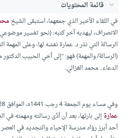
قائمة المحتويات
في اللقاء الأخير الذي جمعهما، استبقى الشيخ
محمد
الانصراف، ليهديه آخر كتبه: (نحو تفسير موضوعي لسو
الرسالة التي نذر د. عمارة نفسَه لها، وعلى المهمة ا
(الرسالة/ والمهمة) فهو: “إلى أخي الحبيب الدكتور
الدعاء.. محمد الغزالي.
وفي مساء يوم الجمعة 4 رجب 1441ه، الموافق 28 فبراير 2020م صعدت روح المفكر الكبير
عمارة
إلى بارئها، بعد أن أدَّى رسالته ومهمته في ا
أحد أبرز روّاد مدرسة الإحياء والتجديد في العص