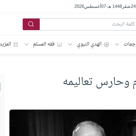
24
صَفَر
1448 هـ
-
07
أغسطس
2026
جمات
الهدي النبوي
فقه المسلم
المزيد
م وحارس تعاليمه