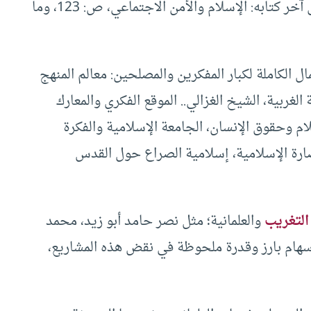
مختلف القضايا والمجالات (راجع سيرته الذاتية في آخر كتابه: الإسلام والأمن الاجتماعي، ص: 123، وما
ال الكاملة لكبار المفكرين والمصلحين: معالم المنهج
 الغربية، الشيخ الغزالي.. الموقع الفكري والمعارك
ام وحقوق الإنسان، الجامعة الإسلامية والفكرة
رة الإسلامية، إسلامية الصراع حول القدس
التغريب
والعلمانية؛ مثل نصر حامد أبو زيد، محمد
ام بارز وقدرة ملحوظة في نقض هذه المشاريع،