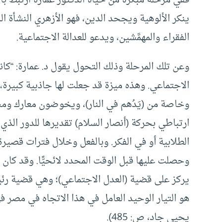
ينكر الألوهية ويجحد الدين، فهو الأزهري النشأة 
الفقراء والمهمَّشين، ويدعو للعدالة الاجتماعية.
وعن تلك المرحلة وذلك التحول يقول د. عمارة: “كا
الاجتماعي. وهذه ميزة قد جعلت لها جاذبية كبيرة، 
وخاصة من (يَدُهم في النار)، ويخوضون معارك وم
ارتباطي بحركة (أنصار السلام) تقديرها للدور الذ
الطلابية أو في الفكر. وبالفعل وخلال فترات قصير
وحصلت عليها قبل الوقت المحدد لائحيًّا. وقد كان 
يركز على قضية (العدل الاجتماعي)؛ وهي قضية رئيسي
هو التيار الوحيد العامل في هذا الاتجاه في مصر في
يحيى جاد، ص: 485).