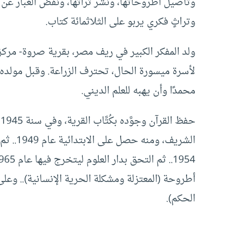
وتأصيل أطروحاتها، ونشر تراثها، ونفض الغبار عن سي
وتراثٍ فكري يربو على الثلاثمائة كتاب.
لأسرة ميسورة الحال، تحترف الزراعة. وقبل مولده، ك
محمدًا وأن يهبه للعلم الديني.
ح
الشريف،
الحكم).