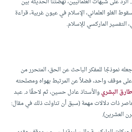
. الرد على شبهات العلمانيين، نهضتنا الحديثة بين
 سقوط الغلو العلماني، الإسلام في عيون غربية، قراءة
، التفسير الماركسي للإسلام.
 جعله نموذجًا للمفكر الباحث عن الحق، المتحرر من
د على موقف واحد، فضلاً عن المرتبط بهواه ومصلحته
ارق البشري
والأستاذ عادل حسين، ثم لاحقًا د. عبد
معاصر ذات دلالات مهمة (سبق أن تناولت ذلك في مقال:
رن العشرين).
الحركات الماركسية واليسارية؛ ليس من موقف عقدي