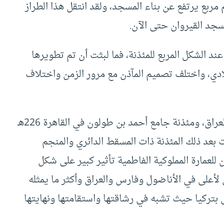
ربع يرتفع عن بناء المسجد، ولقد انتقل هذا الطراز
مسجد القيروان حتى الآن.
ند الشكل المربع للمئذنة، فما لبثت أن تم تطويرها
ادي، واختلف تصميم المآذن مع مرور الزمن واختلاف
فنجد المئذنة الحلزونية التي ظهرت في سامراء بالعراق، ومئذنة جامع أحمد بن طولون في القاهرة 226هـ
هرت بعد ذلك المئذنة ذات المسقط الدائري والمنجم
للعمارة المملوكية الفاطمية تأثير كبير على شكل
لأعلى في الأناضول وفارس والعراق وأكثر ما يمثله
بتركيا حيث تشبه في رشاقتها واستقامتها ونهايتها