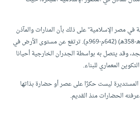
 في مصر الإسلامية” على ذلك بأن المنارات والمآذن
المباركة، خاصة في فترة حكم الولاة في مصر (21 هـ-358هـ) (642م-969م). ترتفع عن مستوى الأرض في
د، وقد يتصل به بواسطة الجدران الخارجية أحيانا
كوين المعماري للبناء.
أو المستديرة ليست حكرًا على عصر أو حضارة بذاتها
عرفته الحضارات منذ القديم.