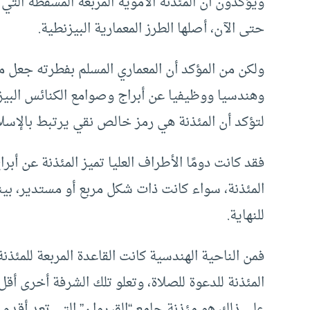
ويؤكدون أن المئذنة الأموية المربعة المسقطة الت
حتى الآن، أصلها الطرز المعمارية البيزنطية.
ولكن من المؤكد أن المعماري المسلم بفطرته جعل من
وهندسيا ووظيفيا عن أبراج وصوامع الكنائس البيز
لتؤكد أن المئذنة هي رمز خالص نقي يرتبط بالإسلا
فقد كانت دومًا الأطراف العليا تميز المئذنة عن أب
المئذنة، سواء كانت ذات شكل مربع أو مستدير، بين
للنهاية.
فمن الناحية الهندسية كانت القاعدة المربعة للمئ
المئذنة للدعوة للصلاة، وتعلو تلك الشرفة أخرى أ
على ذلك هو مئذنة جامع “القيروان” التي تعد أقدم 