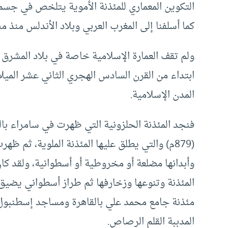
التكوين المعماري للمئذنة الأموية يتلخص في جسم م
كما أسلفنا إلى المغرب العربي وبلاد الأندلس منذ 
ولم تقف العمارة الإسلامية خاصة في بلاد المشرق ع
ابتداء من القرن السادس الهجري الثاني عشر الميل
المدن الإسلامية.
(879م) والتي يطلق عليها المئذنة الملوية، ثم ظ
وأبدانها مضلعة أو مخروطية أو أسطوانية، ولقد كان 
المئذنة وتنوعها وزخارفها ثم طراز أسطواني يضيق 
مئذنة جامع محمد علي بالقاهرة ومساجد إسطنبول 
المدببة القلم الرصاص.