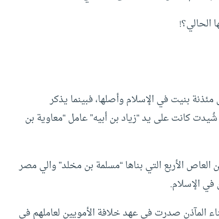
 الحالي؟!
مئذنة بنيت في الإسلام وأصلها، فبينما يذكر
شُيدت كانت على يد “زياد بن أبيه” عامل “معاوية بن
ن العاص الأربع التي بناها “مسلمة بن مخلد” والي مصر
 بناء المآذن صدرت في عهد خلافة الأمويين لعاملهم في