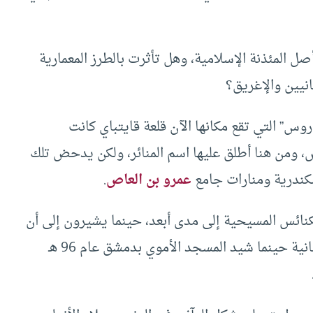
ل المئذنة الإسلامية، وهل تأثرت بالطرز المعمارية
انيين والإغريق؟
س” التي تقع مكانها الآن قلعة قايتباي كانت
 ومن هنا أطلق عليها اسم المنائر، ولكن يدحض تلك
سكندرية ومنارات جامع
عمرو بن العاص
.
لكنائس المسيحية إلى مدى أبعد، حينما يشيرون إلى أن
أبقى على أبراج الكنائس الرومانية حينما شيد المسجد الأموي بدمشق عام 96 هـ