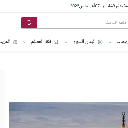
24
صَفَر
1448 هـ
-
07
أغسطس
2026
جمات
الهدي النبوي
فقه المسلم
المزيد