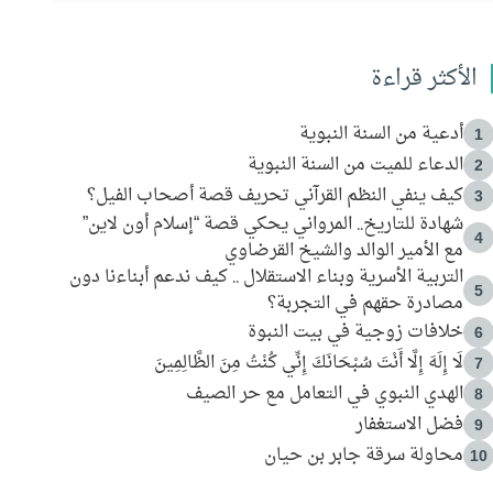
الأكثر قراءة
أدعية من السنة النبوية
1
الدعاء للميت من السنة النبوية
2
كيف ينفي النظم القرآني تحريف قصة أصحاب الفيل؟
3
شهادة للتاريخ.. المرواني يحكي قصة “إسلام أون لاين”
4
مع الأمير الوالد والشيخ القرضاوي
التربية الأسرية وبناء الاستقلال .. كيف ندعم أبناءنا دون
5
مصادرة حقهم في التجربة؟
خلافات زوجية في بيت النبوة
6
لَا إِلَهَ إِلَّا أَنْتَ سُبْحَانَكَ إِنِّي كُنْتُ مِنَ الظَّالِمِينَ
7
الهدي النبوي في التعامل مع حر الصيف
8
فضل الاستغفار
9
محاولة سرقة جابر بن حيان
10