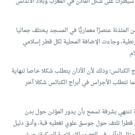
ي سيطرت على شكل المآذن في المغرب وبلاد الأندلس
 المئذنة عنصرًا معماريًّا في المسجد يختلف جماليا
نطية، وجاءت الإضافة المحلية لكل قطر إسلامي
م.
راج الكنائس؛ وذلك لأن الأذان يتطلب شكلا خاصا لنهاية
ما تتطلب الأجراس في أبراج الكنائس شكلا آخر
ذنة تنتهي بشرفة تسمح بأن يدور المؤذن حول بدن
قل قطرا تلتف حول جوسق علوي تغطيه قبة، وأدق دليل
مثال للمآذن في العصور الإسلامية المبكرة؛ حيث