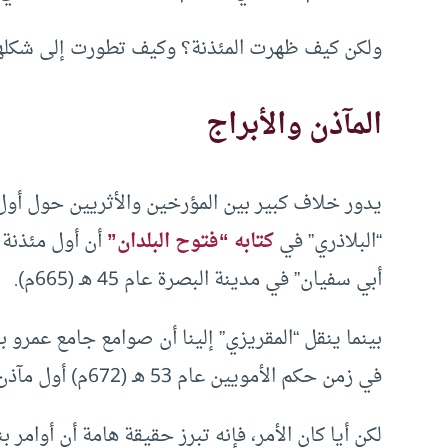
ولكن كيف ظهرت المئذنة؟ وكيف تطورت إلى شكلها
المآذن والأبراج
يدور خلاف كبير بين المؤرخين والأثريين حول أول 
“البلاذري” في
كتابه “فتوح البلدان”
أن أول مئذنة 
أبي سفيان” في مدينة البصرة عام 45 هـ (665م).
بينما ينقل “المقريزي” إلينا أن صوامع جامع عمرو ب
في زمن حكم الأمويين عام 53 هـ (672م) أول مآذن في الإسلام.
لكن أيا كان الأمر، فإنه تبرز حقيقة هامة أن أوامر