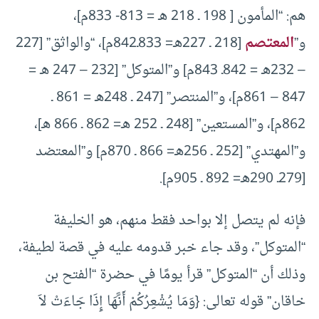
هم: “المأمون [ 198 ـ 218 هـ = 813- 833م]،
و”
المعتصم
[218 ـ 227هـ= 833ـ842م]، “والواثق” [227
– 232هـ = 842ـ 843م] و”المتوكل” [232 – 247 هـ =
847 – 861م]، و”المنتصر” [247 ـ 248هـ = 861 ـ
862م]، و”المستعين” [248 ـ 252 هـ= 862 ـ 866 هـ]،
و”المهتدي” [252 ـ 256هـ= 866 ـ 870م] و”المعتضد
[279ـ 290هـ= 892 ـ 905م].
فإنه لم يتصل إلا بواحد فقط منهم، هو الخليفة
“المتوكل”، وقد جاء خبر قدومه عليه في قصة لطيفة،
وذلك أن “المتوكل” قرأ يومًا في حضرة “الفتح بن
خاقان” قوله تعالى: {وَمَا يُشْعِرُكُمْ أَنَّهَا إِذَا جَاءَتْ لاَ