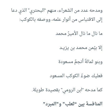
ومدحه عدد من الشعراء، منهم “البحتري” الذي دعا
إلى الاقتباس من أنوار علمه، ووصفه بالكوكب:
ما نال ما نال الأميرُ محمد
إلا بيُمن محمـد بن يزيــد
وبنو ثمالةَ أنجمٌ مسعودة
فعليك ضوءُ الكوكب المسعود
كما مدحه “ابن الرومي” بقصيدة طويلة.
المنافسة بين “ثعلب” و”المبرد”