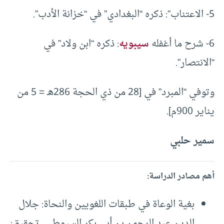
5- الاعتناب”: ذكره “البغدادي” في “خزانة الأدب”.
6- شرح ما أغفله
سيبويه
: ذكره “ابن ولاد” في
“الانتصار”.
وتوفي “المبرد” في [28 من ذي الحجة 286هـ = 5 من
يناير 900م].
سمير حلبي
أهم مصادر الدراسة:
بغية الوعاة في طبقات اللغويين والنحاة: جلال
الدين عبد الرحمن بن أبي بكر السيوطي ـ تحقيق: