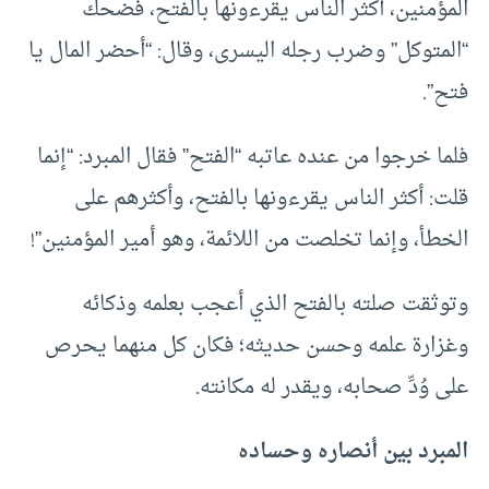
المؤمنين، أكثر الناس يقرءونها بالفتح، فضحك
“المتوكل” وضرب رجله اليسرى، وقال: “أحضر المال يا
فتح”.
فلما خرجوا من عنده عاتبه “الفتح” فقال المبرد: “إنما
قلت: أكثر الناس يقرءونها بالفتح، وأكثرهم على
الخطأ، وإنما تخلصت من اللائمة، وهو أمير المؤمنين”!
وتوثقت صلته بالفتح الذي أعجب بعلمه وذكائه
وغزارة علمه وحسن حديثه؛ فكان كل منهما يحرص
على وُدِّ صحابه، ويقدر له مكانته.
المبرد بين أنصاره وحساده