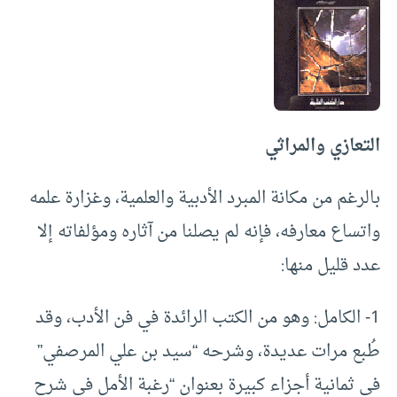
التعازي والمراثي
بالرغم من مكانة المبرد الأدبية والعلمية، وغزارة علمه
واتساع معارفه، فإنه لم يصلنا من آثاره ومؤلفاته إلا
عدد قليل منها:
1- الكامل: وهو من الكتب الرائدة في فن الأدب، وقد
طُبع مرات عديدة، وشرحه “سيد بن علي المرصفي”
في ثمانية أجزاء كبيرة بعنوان “رغبة الأمل في شرح