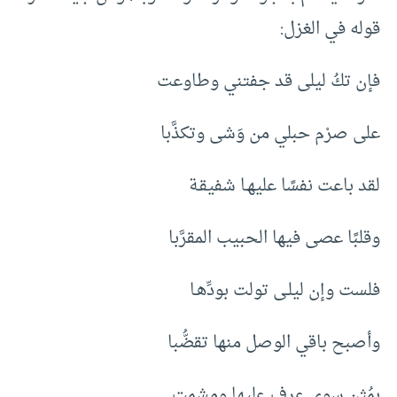
قوله في الغزل:
فإن تكُ ليلى قد جفتني وطاوعت
على صرْم حبلي من وَشى وتكذَّبا
لقد باعت نفسًا عليهـا شفيقـة
وقلبًا عصى فيها الحبيب المقرَّبا
فلست وإن ليلـى تولت بودِّهـا
وأصبح باقي الوصل منها تقضُّبا
بمُثنٍ سوى عرف عليها ومشمتٍ