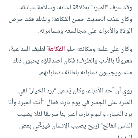
وقد عرف “المبرد” بطلاقة لسانه، وسلامة عبادته،
وكان عذب الحديث حسن الفكاهة؛ ولذلك فقد حرص
الولاة والأمراء على مجالسته ومسامرته.
وكان على علمه ومكانته حلو
الفكاهة
لطيف المداعبة،
معروفًا بالأدب والظرف؛ فكان أصدقاؤه يحبون ذلك
منه، ويجيبون دعاباته بلطائف دعاباتهم.
روي أن أحد الأدباء، وكان يُدعى “برد الخيار” لقي
المبرد على الجسر في يوم بارد، فقال: “أنت المبرد وأنا
برد الخيار، واليوم بارد، اعبر بنا سريعًا لئلا يصيب
الناس الفالج” (ريح يصيب الإنسان فيرخِّي بعض
البدن).