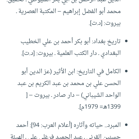
محمد أبو الفضل إبراهيم – المكتبة العصرية ـ
بيروت: [د.ت].
تاريخ بغداد: أبو بكر أحمد بن علي الخطيب
البغدادي ـ دار الكتب العلمية ـ بيروت: [د.ت].
الكامل في التاريخ: ابن الأثير (عز الدين أبو
الحسن علي بن محمد بن عبد الكريم بن عبد
الواحد الشيباني) – دار صادر ـ بيروت – [
1399هـ= 1979م].
المبرد.. حياته وآثاره [أعلام العرب: 94]: أحمد
حسنين القرني ـ عبد الحميد فرغلي علي ـ الهيئة