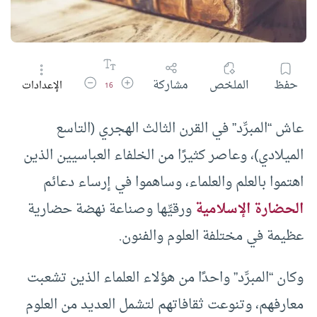
زيادة حجم الخط
تقليل حجم الخط
حفظ
الملخص
مشاركة
الإعدادات
16
عاش “المبرِّد” في القرن الثالث الهجري (التاسع
الميلادي)، وعاصر كثيرًا من الخلفاء العباسيين الذين
اهتموا بالعلم والعلماء، وساهموا في إرساء دعائم
الحضارة الإسلامية
ورقيِّها وصناعة نهضة حضارية
عظيمة في مختلفة العلوم والفنون.
وكان “المبرِّد” واحدًا من هؤلاء العلماء الذين تشعبت
معارفهم، وتنوعت ثقافاتهم لتشمل العديد من العلوم