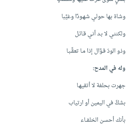
وشاة بها حولـي شهـودًا وغيَّبا
ولكننـي لا بـد أنـي قـائـل
وذو الودّ قـوَّال إذا مـا تعقَّـبـا
وله في المدح:
جهرت بحلفة لا أتقيهـا
بشكِّ في اليمين أو ارتياب
بأنك أحسـن الخلفــاء