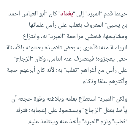
حينما قدم “المبرد” إلى “
بغداد
” كان “أبو العباس أحمد
بن يحيى” المعروف بثعلب على رأس علمائها
ومشايخها، فخشي مزاحمة “المبرد” له، وانتزاع
الرياسة منه؛ فأغرى به بعض تلاميذه يعنتونه بالأسئلة
حتى يعجزوه؛ فينصرف عنه الناس، وكان “الزجاج”
على رأس من أغراهم “ثعلب” به؛ لأنه كان أبرعهم حجة
وأكثرهم علمًا وذكاء.
ولكن “المبرد” استطاع بعلمه وبلاغته وقوة حجته أن
يأخذ بعقل “الزجاج” ويستحوذ على إعجابه؛ فترك
“ثعلب” ولزم “المبرد” يأخذ عنه ويتتلمذ عليه.