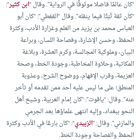
“كان عالمًا فاضلا موثوقًا في الرواية”. وقال “
ابن كثير
“:
“كان ثقة ثَبَتًا فيما ينقله”. وقال “القفطي”: “كان أبو
العباس محمد بن يزيد من العلم وغزارة الأدب، وكثرة
الحفظ، وحسن الإشارة، وفصاحة اللسان، وبراعة
البيان، وملوكية المجالسة، وكرم العشرة، وبلاغة
المكاتبة، وحلاوة المخاطبة، وجودة الخط، وصحة
العزيمة، وقرب الإفهام، ووضوح الشرح، وعذوبة
المنطق؛ على ما ليس عليه أحد ممن تقدمه أو تأخر
عنه”. وقال: “ياقوت”: “كان إمام العربية، وشيخ أهل
النحو ببغداد، وإليه انتهى علماؤها بعد الجرمي
والمازني”. وقال: “
الزبيدي
“: “كان بارعًا في الأدب وكثرة
الحفظ والفصاحة وجودة الخط.