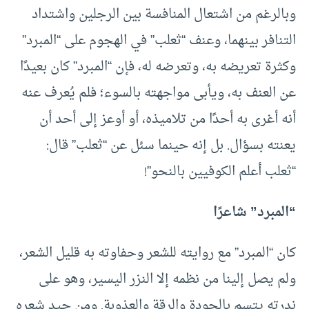
وبالرغم من اشتعال المنافسة بين الرجلين واشتداد
التنافر بينهما، وعنف “ثعلب” في الهجوم على “المبرد”
وكثرة تعريضه به، وتعرضه له، فإن “المبرد” كان بعيدًا
عن العنف به، ويأبى مواجهته بالسوء؛ فلم يُعرف عنه
أنه أغرى به أحدًا من تلاميذه، أو أوعز إلى أحد أن
يعنته بسؤال. بل إنه حينما سئل عن “ثعلب” قال:
“ثعلب أعلم الكوفيين بالنحو”!
“المبرد” شاعرًا
كان “المبرد” مع روايته للشعر وحفاوته به قليل الشعر،
ولم يصل إلينا من نظمه إلا النزر اليسير، وهو على
ندرته يتسم بالجودة والرقة والعذوبة. ومن جيد شعره