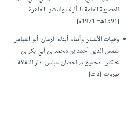
المصرية العامة للتأليف والنشر ـ القاهرة ـ
[1391هـ= 1971م].
وفيات الأعيان وأنباء أبناء الزمان: أبو العباس
شمس الدين أحمد بن محمد بن أبي بكر بن
خلكان ـ تحقيق د. إحسان عباس ـ دار الثقافة ـ
بيروت: [د.ت].