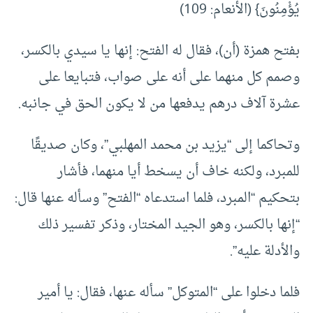
يُؤْمِنُونَ} (الأنعام: 109)
بفتح همزة (أن)، فقال له الفتح: إنها يا سيدي بالكسر،
وصمم كل منهما على أنه على صواب، فتبايعا على
عشرة آلاف درهم يدفعها من لا يكون الحق في جانبه.
وتحاكما إلى “يزيد بن محمد المهلبي”، وكان صديقًا
للمبرد، ولكنه خاف أن يسخط أيا منهما، فأشار
بتحكيم “المبرد، فلما استدعاه “الفتح” وسأله عنها قال:
“إنها بالكسر، وهو الجيد المختار، وذكر تفسير ذلك
والأدلة عليه”.
فلما دخلوا على “المتوكل” سأله عنها، فقال: يا أمير