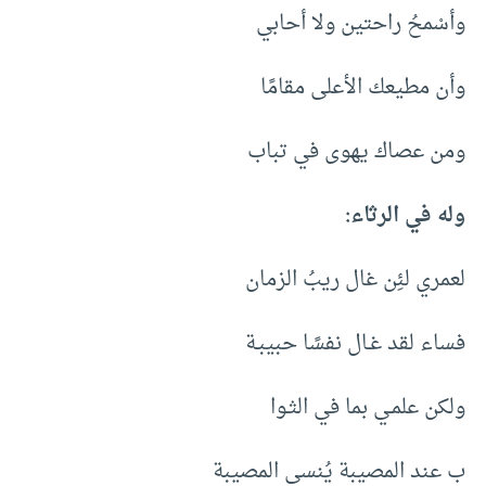
وأسْمحُ راحتين ولا أحابي
وأن مطيعك الأعلى مقامًا
ومن عصاك يهوى في تباب
وله في الرثاء:
لعمري لئِن غال ريبُ الزمان
فساء لقد غـال نفسًا حبيبـة
ولكن علمـي بما في الثـوا
ب عند المصيبة يُنسي المصيبة