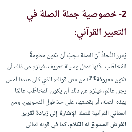
2- خصوصية جملة الصلة في
التعبير القرآني:
يُقرر النُّحاةُ أنّ الصلة يجبُ أنْ تكون معلومةً
للمُخاطَب، لأنها تمثل وسيلة تعريف، فيلزم من ذلك أن
)
[9]
(
تكون معروفة
؛ من مثل قولك: الذي كان عندنا أمس
رجل عالم، فيلزم عن ذلك أن يكون المخاطَب عالمًا
بهذه الصلة، أو بقصتها، على حدّ قول النحويين. ومن
المعاني القرآنية للصلة
الإشارة إلى زيادة تقرير
الغرض المسوق له الكلام
، كما في قوله تعالى: