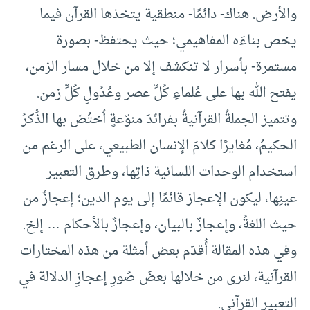
والأرض. هناك- دائمًا- منطقية يتخذها القرآن فيما
يخص بناءَه المفاهيمي؛ حيث يحتفظ- بصورة
مستمرة- بأسرار لا تنكشف إلا من خلال مسار الزمن،
يفتح الله بها على عُلماءِ كُلِّ عصر وعُدُولِ كُلِّ زمن.
وتتميز الجملةُ القرآنيةُ بفرائدَ منوّعةٍ اُختُصّ بها الذِّكرُ
الحكيمُ، مُغايرًا كلامَ الإنسان الطبيعي، على الرغم من
استخدام الوحدات اللسانية ذاتِها، وطرق التعبير
عينِها، ليكون الإعجاز قائمًا إلى يوم الدين؛ إعجازٌ من
حيث اللغةُ، وإعجازٌ بالبيان، وإعجازٌ بالأحكام … إلخ.
وفي هذه المقالة أُقدّم بعض أمثلة من هذه المختارات
القرآنية، لنرى من خلالها بعضَ صُورِ إعجازِ الدلالة في
التعبير القرآني.