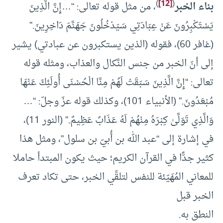
)
[12]
(
بناء الخبر
، من مثل قوله تعالى: “…إِنَّ الَّذِينَ
يَسْتَكْبِرُونَ عَنْ عِبَادَتِي سَيَدْخُلُونَ جَهَنَّمَ دَاخِرِينَ.”
(غافر 60)، فقوله (الذين يستكبرون عن عبادتي) يشير
إلى أنّ الخبر من جنس النَّكال والعذاب، ومثله قوله
تعالى: “إِنَّ الَّذِينَ سَبَقَتْ لَهُمْ مِنَّا الْحُسْنَى أُولَئِكَ عَنْهَا
مُبْعَدُونَ.” (الأنبياء 101)، وكذلك قوله عزّ وجلّ: “…
وَالَّذِي تَوَلَّىٰ كِبْرَهُ مِنْهُمْ لَهُ عَذَابٌ عَظِيمٌ.” (النور 11)،
في إشارة إلى “عبد الله بن أُبيّ بن سلول”، ومثل هذا
كثير جدًّا في القرآن الكريم؛ حيث يكون المبتدأ حاملا
للمعاني المُهَيّئة للنفس لتلقِّي الخبر، حتى تكاد تعرف
الخبر قبل
النطق به.