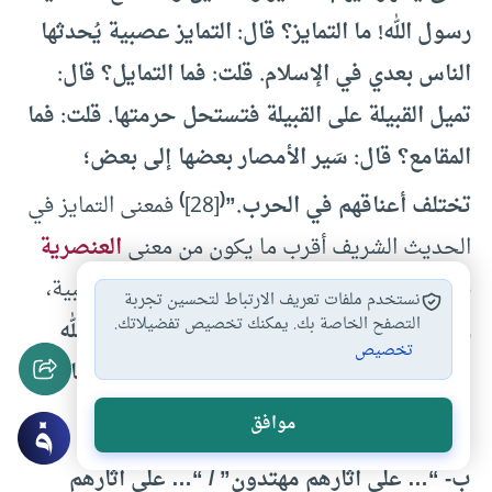
رسول الله! ما التمايز؟ قال: التمايز عصبية يُحدثها
الناس بعدي في الإسلام. قلت: فما التمايل؟ قال:
تميل القبيلة على القبيلة فتستحل حرمتها. قلت: فما
المقامع؟ قال: سَير الأمصار بعضها إلى بعض؛
)
(
تختلف أعناقهم في الحرب.”
[28]
فمعنى التمايز في
الحديث الشريف أقرب ما يكون من معنى
العنصرية
في أيامنا، ولذلك ذمه الرسول الكريم وعدَّه عصبية،
نستخدم ملفات تعريف الارتباط لتحسين تجربة
التصفح الخاصة بك. يمكنك تخصيص تفضيلاتك.
والتميز هنا فرز للناس بشكل سلبي.
فيكون- والله
تخصيص
أعلم- التميز في الآخرة، والتزيل في الدنيا، كما ورد
في الكتاب العزيز.
موافق
ب-
“… على آثارهم مهتدون” / “… على آثارهم