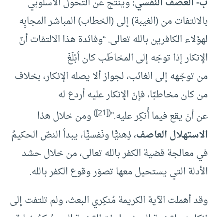
ب- العصف النفسي:
وينتج عن التحول الأسلوبي
بالالتفات من (الغيبة) إلى (الخطاب) المباشر المجابِه
لهؤلاء الكافرين بالله تعالى. “وفائدة هذا الالتفات أنّ
الإنكار إذا توجّه إلى المخاطَب كان أبْلَغَ
من توجّهه إلى الغائب، لجواز ألا يصله الإنكار، بخلاف
من كان مخاطبًا، فإنّ الإنكار عليه أردع له
)
[21]
(
عن أنْ يقع فيما أُنكِر عليه.”
ومن خلال هذا
الاستهلال العاصف
، ذِهنيًّا ونَفسيًّا، يبدأ النصّ الحكيمُ
في معالجة قضية الكفر بالله تعالى، من خلال حشد
الأدلة التي يستحيل معها تصوّر وقوع الكفر بالله.
وقد أهملت الآية الكريمة مُنكِري البعث، ولم تلتفت إلى