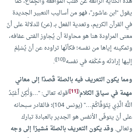
هذه الكناية الرائعة عن طلب المواقعة والجِماع، كما
يقول “ابن عاشور”، فهو من أساليب التعبير الجديدة
في القرآن الكريم، وتعدية الفعل بــ (عن) للدلالة على أنّ
معنى المراودة هنا هو محاولة أن يُجاوز الفتى عفافه،
وتمكينه إياها من نفسه؛ فكأنّها تراوده عن أنْ يُسْلِمَ
)
[10]
(
إليها إرادَتَه وحُكْمَه في نفسه
.
ومما يكون التعريف فيه بالصلة قَصدًا إلى معاني
)
[11]
(
مهمة في سياق الكلام
قوله تعالى: “…وَلَٰكِنْ أَعْبُدُ
اللَّهَ الَّذِي يَتَوَفَّاكُمْ…” (يونس 104)؛ فالقادر سبحانه
على أنْ يتوفّى الأنفس هو الجدير بالعبادة تبارك
وتعالى.
وقد يكون التعريف بالصلة مُشيرًا إلى وجه