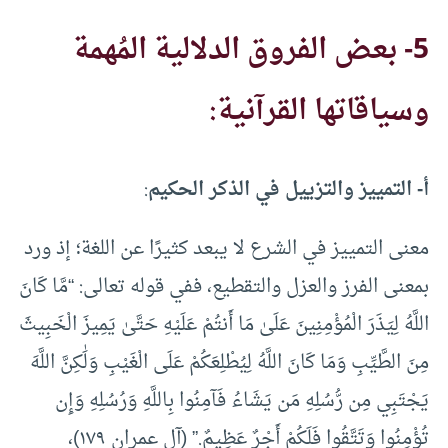
5- بعض الفروق الدلالية المُهمة
وسياقاتها القرآنية:
أ- التمييز والتزييل في الذكر الحكيم
:
معنى التمييز في الشرع لا يبعد كثيرًا عن اللغة؛ إذ ورد
بمعنى الفرز والعزل والتقطيع، ففي قوله تعالى: “مَّا كَانَ
اللَّهُ لِيَذَرَ الْمُؤْمِنِينَ عَلَىٰ مَا أَنتُمْ عَلَيْهِ حَتَّىٰ يَمِيزَ الْخَبِيثَ
مِنَ الطَّيِّبِ وَمَا كَانَ اللَّهُ لِيُطْلِعَكُمْ عَلَى الْغَيْبِ وَلَٰكِنَّ اللَّهَ
يَجْتَبِي مِن رُّسُلِهِ مَن يَشَاءُ فَآمِنُوا بِاللَّهِ وَرُسُلِهِ وَإِن
تُؤْمِنُوا وَتَتَّقُوا فَلَكُمْ أَجْرٌ عَظِيمٌ.” (آل عمران ١٧٩)،