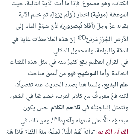
الكتاب، وهو مسموع. فإذا ما أتت الآية التالية، حيث
الموعظة (
مرئية
) اختار (أوَلَم يَرَوْا)، ثم ختم الآية
بقوله عزّ وجلّ (
أفلا تُبصرون
)، لأنّ سَوْقَ الماء إلى
)
[4]
(
الأرض الجُرُزِ مَرئيٌّ
. إنّ هذه الملاحظات غاية في
الدقة والبراعة، والمحمول الدلالي
في القرآن العظيم يقع كثيرٌ منه في مثل هذه اللفتات
الخالدة. وأما
التوشيح
فهو من أعمق مباحث
علم البديع،
ولسنا هنا بصدد الحديث عنه تفصيلًا،
لكنه فنٌّ معروفٌ من كلام العرب، خصوصًا في الشعر،
وتتمثل إنتاجيّتُه في
تلاحم الكلام
، حتى يكون
)
[5]
(
مبتدؤه دالًّا على مُنتهاه وآخرِه
. ومن ذلك في
القرآن الكريم
: “وَآيَةٌ لَهُمُ اللَّيْلُ نَسْلَخُ مِنْهُ النَّهَارَ فَإِذَا هُمْ