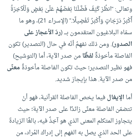
وتعالى: “انظُرْ كَيْفَ فَضَّلْنَا بَعْضَهُمْ عَلَىٰ بَعْضٍ وَلَلْآخِرَةُ
أَكْبَرُ دَرَجَاتٍ وَأَكْبَرُ تَفْضِيلًا.” (الإسراء 21)، وهو ما
سمّاه البلاغيون المتقدمون بــــ (
ردّ الأعجاز على
الصدور
). ومن ذلك نفهمُ أنّه في حال (التصدير) تكون
الفاصلة مأخوذةً
لفظًا
من صدر الآية، أما (التوشيح)
فهو نظير التصدير؛ حيث تكون الفاصلة مأخوذةً
معنًى
من صدر الآية. هذا بإيجاز شديد.
أما
الإيغال
فيما يخص الفاصلة القرآنية، فهو أنْ
تتضمّن الفاصلة معنًى زائدًا على صدر الآية؛ حيث
يتجاوز المتكلم المعنى الذي هو آخِذٌ فيه، بالغًا الزيادةَ
على الحد الذي يصل به الفهم إلى إدراك المُراد، من