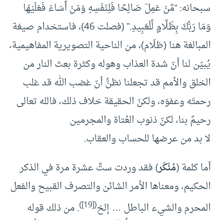
سبحانه: “مَّنْ عَمِلَ صَالِحًا فَلِنَفْسِهِ وَمَنْ أَسَاءَ فَعَلَيْهَا
وَمَا رَبُّكَ بِظَلَّامٍ لِّلْعَبِيدِ.” (فصلت 46)، فاستخدام صيغة
المبالغة هنا (ظلّام)، من الناحية التصويرية المفاهيمية،
يُبيّن لنا أنّ شدة العذاب وهوله وكثرة بعث النار من
الخلق والأمم قد تجعلنا نظنُّ أنّ غضب الله قد غلب
رحمتَه وعفوَه، ولكنّ الحقيقة خلاف ذلك، فالله تعالى
رحيمٌ بنا، لكنّ ذنوب العُتاة والمجرمين
لا بد من عرضها للحساب والعقاب.
أما كلمة (
مُنْكَر
) فقد وردت ستَّ عشرة مرة في الذكر
الحكيم، ومعناها الأمر الشائن والتصرف القبيح والفعل
)
[19]
(
المحرم والشيء الباطل … إلخ
. من ذلك قوله