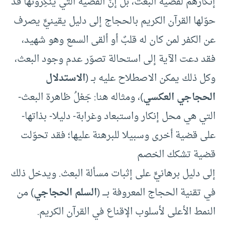
إنكارهم لقضية البعث، بل إنّ القضية التي يُنكِرُونها قد
حوّلها القرآن الكريم بالحجاج إلى دليل يقينيٍّ يصرف
عن الكفر لمن كان له قلبٌ أو ألقى السمع وهو شهيد،
فقد دعت الآية إلى استحالة تصوّر عدم وجود البعث،
وكل ذلك يمكن الاصطلاح عليه بــ (
الاستدلال
الحجاجي العكسي
)، ومثاله هنا: جَعْلُ ظاهرة البعث-
التي هي محل إنكار واستبعاد وغرابة- دليلا- بذاتها-
على قضية أخرى وسبيلا للبرهنة عليها؛ فقد تحوّلت
قضية تشكك الخصم
إلى دليل برهانيٍّ على إثبات مسألة البعث. ويدخل ذلك
في تقنية الحجاج المعروفة بــــ (
السلم الحجاجي
) من
النمط الأعلى لأسلوب الإقناع في القرآن الكريم.