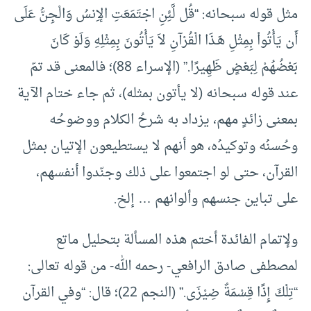
مثل قوله سبحانه: “قُل لَّئِنِ اجْتَمَعَتِ الإِنسُ وَالْجِنُّ عَلَى
أَن يَأْتُواْ بِمِثْلِ هَـذَا الْقُرْآنِ لاَ يَأْتُونَ بِمِثْلِهِ وَلَوْ كَانَ
بَعْضُهُمْ لِبَعْضٍ ظَهِيرًا.” (الإسراء 88)؛ فالمعنى قد تمّ
عند قوله سبحانه (لا يأتون بمثله)، ثم جاء ختام الآية
بمعنى زائدٍ مهم، يزداد به شرحُ الكلام ووضوحُه
وحُسنُه وتوكيدُه، هو أنهم لا يستطيعون الإتيان بمثل
القرآن، حتى لو اجتمعوا على ذلك وجنّدوا أنفسهم،
على تباين جنسهم وألوانهم … إلخ.
ولإتمام الفائدة أختم هذه المسألة بتحليل ماتع
لمصطفى صادق الرافعي- رحمه الله- من قوله تعالى:
“تِلْكَ إِذًا قِسْمَةٌ ضِيْزَى.” (النجم 22)؛ قال: “وفي القرآن