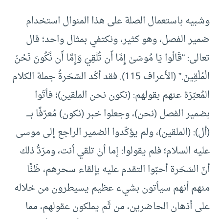
وشبيه باستعمال الصلة على هذا المنوال استخدام
ضمير الفصل، وهو كثير، ونكتفي بمثال واحد؛ قال
تعالى: “قَالُوا يَا مُوسَىٰ إِمَّا أَن تُلْقِيَ وَإِمَّا أَن نَّكُونَ نَحْنُ
الْمُلْقِينَ.” (الأعراف 115). فقد أكّد السّحَرةُ جملة الكلام
المُعبّرَة عنهم بقولهم: (نكون نحن الملقين)؛ فأتَوا
بضمير الفصل (نحن)، وجعلوا خبر (نكون) مُعرّفًا بــــ
(أل): (الملقين)، ولم يؤكّدوا الضمير الراجع إلى موسى
عليه السلام؛ فلم يقولوا: إما أنْ تلقي أنت، ومرَدُّ ذلك
أنّ السّحَرة أحبّوا التقدم عليه بإلقاء سحرهم، ظَنًّا
منهم أنهم سيأتون بشيء عظيم يسيطرون من خلاله
على أذهان الحاضرين، من ثَم يملكون عقولهم، مما