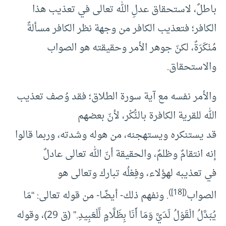
باطلٌ، لاستحقاق عدلِ الله تعالى في تعذيب هذا
الكافر؛ فتعذيب الكافر من وجهة نظر الكافر مسألةٌ
مُنْكَرَةٌ، لكنّ جوهر الأمر وحقيقته هو الصواب
والاستحقاق.
والأمر نفسه مع آية سورة الطلاق؛ فقد وُصف تعذيب
الله للقرية الكافرة بالنُّكْر، لأنّ بعضهم
قد يستنكره ويستهجنه، من هوله وشدته، وربما قالوا
إنه انتقامٌ وظلمٌ، والحقيقة أنّ الله تعالى عادلٌ
في تعذيبه لهؤلاء، وفِعْلُه تبارك وتعالى هو
)
[18]
(
الصواب
. ونفهم ذلك- أيضًا- من قوله تعالى: “مَا
يُبَدَّلُ الْقَوْلُ لَدَيَّ وَمَا أَنَا بِظَلَّامٍ لِّلْعَبِيدِ.” (ق 29)، وقوله