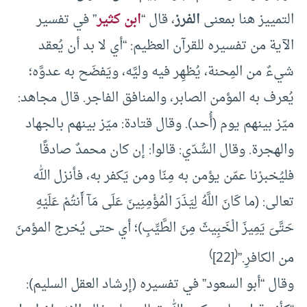
التمييز هنا بمعنى
الفرز
، قال “
ابن كثير
” في تفسير
الآية من تفسيره للقرآن العظيم: “أي لا بد أن يُعقد
شيءٌ من المِحنة، يُظهِر فيه وليَّه، ويَفضَح به عدوَّه؛
يُعرف به المؤمن الصابر، والمنافق الفاجر. قال مجاهد:
ميّز بينهم يوم (أُحد). وقال قتادة: ميّز بينهم بالجهاد
والهجرة. وقال السُّدّي: قالوا: إن كان محمدٌ صادقًا
فليُخبرْنا عمّن يؤمن به مِنّا ومن يَكفر به، فأنزل الله
تعالى: (ما كَانَ اللَّهُ لِيَذَرَ الْمُؤْمِنِينَ عَلَى مَآ أَنتُمْ عَلَيْهِ
حَتَّىَ يَمِيزَ الْخَبِيثَ مِنَ الطَّيِّبِ)؛ أي حتى يُخرج المؤمنَ
)
(
من الكافرِ.”
[22]
وقال “أبو السعود” في تفسيره (إرشاد العقل السليم):