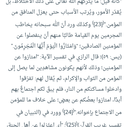
“كأنه قيل: ما يتركهم الله تعالى على ذلك الاختلاط، بل
يُقدّر الأمور، ويُرتب الأسباب حتى يعزل المنافق من
)
(
المؤمن.”
[23]
وكذلك ورد أنّ الله سبحانه يخاطب
المجرمين يوم القيامة طالبًا منهم أنْ ينفصلوا عن
المؤمنين الصادقين؛ “وَامْتَازُوا الْيَوْمَ أَيُّهَا الْمُجْرِمُونَ.”
(يس: ٥٩)؛ قال الرازي في تفسير الآية: “امتازوا عن
المؤمنين؛ وذلك لأنهم يكونون مشاهدِين لما يصل إلى
المؤمن من الثواب والإكرام، ثم يُقال لهم: تفرّقوا
وادخلوا مساكنكم من النار، فلم يبقَ لكم اجتماعٌ بهم
أبدًا، امتازوا بعضُكم عن بعضٍ؛ على خلاف ما للمؤمن
)
(
من الاجتماع بإخوانه.”
[24]
وورد في (التبيان في
)
(
تفسير غريب القرآن)
[25]
: “أي اعتَزِلوا عن أهل الجنة،