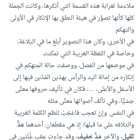
ملاءمة لغرابة هذه القسمة التي أنكرها، وكانت الجملة
كلها كأنها تصوِّر في هيئة النطق بها الإنكار في الأولى
والتهكم
في الأخرى، وكان هذا التصوير أبلغ ما في البلاغة،
وخاصة في اللفظة الغريبة التي تمكنت
في موضعها من الفصل، ووصفت حالة المتهكم في
إنكاره من إمالة اليد والرأس بهذين المَدّين فيها إلى
الأسفل والأعلى، …، فكان في تأليف حروفها معنًى
حِسّيًّا، وفي تآلف أصواتها معنًى مثله
في النفس. وإنْ تعجب فاعْجَبْ لنَظمِ الكلمة الغريبة
وائتلافه على ما قبلها؛ إذ هي مقطعان: أحدهما
مَدٌّ
ثقيل
، والآخر
مَدٌّ خفيف
، وقد جاءت عقب غُنّتين في