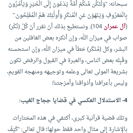
سبحانه: “وَلْتَكُن مِّنكُمْ أُمَّةٌ يَدْعُونَ إِلَى الْخَيْرِ وَيَأْمُرُونَ
بِالْمَعْرُوفِ وَيَنْهَوْنَ عَنِ الْمُنكَرِ وَأُولَٰئِكَ هُمُ الْمُفْلِحُونَ.”
(
آل عمران
104). ونستطيع بذلك أنْ نقرر أنّ كُلّ (نُكْر)
صواب في ميزان الله، وإن أنكره بعض الغافلين من
البشر، وكل (مُنْكَر) خطأ في ميزان الله، وإن استحسنه
وقَبِله بعض الناس، والعبرة في القبول والرفض تكون
بشريعة المولى تعالى وعلمه وتوجيهه ومنهجه القويم،
وليس بأعرافنا وأذواقنا وأمزجتنا!
4- الاستدلال العكسي في قضايا حِجاج الغيب:
وتلك قضية قرآنية كبرى، أكتفي في هذه المختارات
بالإشارة إلى مثال واحد فقط حولها؛ قال تعالى: “كَيْفَ