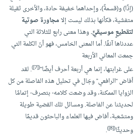
(إذًا) و(قسمةٌ)، وإحداهما خفيفة حادة، والأخرى ثقيلة
متفشية، فكأنها بذلك ليست إلا
مجاورة صوتية
لتقطيعٍ موسيقيٍّ.
وهذا معنى رابع للثلاثة التي
عددناها آنفًا. أما المعنى الخامس، فهو أنّ الكلمة التي
جمعت المعاني الأربعة
)
[7]
(
على غرابتها، إنما هي أربعة أحرف أيضًا”
. لقد
أفاض “الرافعي” وجَال في تحليل هذه الفاصلة من كل
الزوايا الممكنة، وقد وضعت كلامه- بتصرف- إتمامًا
لحديثنا عن الفاصلة. ومسائل تلك القضية طويلة
ومتشعبة، أفاض فيها العلماء والباحثون قديمًا
)
[8]
(
وحديثًا
.