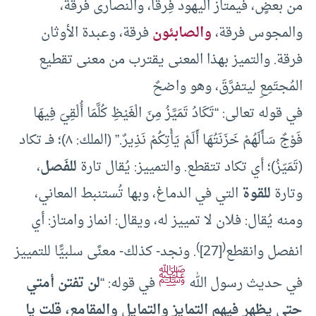
من بعضٍ، فيمتاز اليهود فِرقًا، والنصارى فرقة،
والمجوس فرقة،
والصابئون
فرقة، وعبدة الأوثان
فرقة. والتميز بهذا المعنى يقترب من معنى تقطيع
المُجتَمِعِ ليتفرَّقَ، وهو واضحٌ
في قوله تعالى: “تَكَادُ تَمَيَّزُ مِنَ الْغَيْظِ كُلَّمَا أُلْقِيَ فِيهَا
فَوْجٌ سَأَلَهُمْ خَزَنَتُهَا أَلَمْ يَأْتِكُمْ نَذِيرٌ.” (الملك: ٨)؛ فــ تكاد
(تَمَيّزُ)؛ أي تكاد تتقطع. والتمييز: يُقال تارة
للفَصل
،
وتارة
للقوة
التي في الدماغ، وبها تُستنبط المعاني،
ومنه يُقال: فلان لا تمييز له، ويقال: انماز وامتاز: أي
)
(
انفصل وانقطع
[27]
. ونجد- كذلك- معنًى سلبيًّا للتمييز
ﷺ
في حديث رسول الله
في قوله: “
لن تفتن أمتي
حتى يظهر فيهم التمايز والتمايل والمقامع، قلت يا