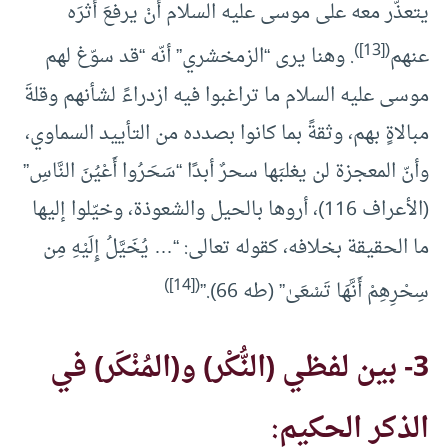
يتعذّر معه على موسى عليه السلام أنْ يرفعَ أثرَه
)
[13]
(
عنهم
. وهنا يرى “الزمخشري” أنّه “قد سوّغ لهم
موسى عليه السلام ما تراغبوا فيه ازدراءً لشأنهم وقلةَ
مبالاةٍ بهم، وثقةً بما كانوا بصدده من التأييد السماوي،
وأنّ المعجزة لن يغلبَها سحرٌ أبدًا “سَحَرُوا أَعْيُنَ النَّاسِ”
(الأعراف 116)، أروها بالحيل والشعوذة، وخيّلوا إليها
ما الحقيقة بخلافه، كقوله تعالى: “… يُخَيَّلُ إِلَيْهِ مِن
)
[14]
(
سِحْرِهِمْ أَنَّهَا تَسْعَىٰ” (طه 66).”
3- بين لفظي (النُّكْر) و(المُنْكَر) في
الذكر الحكيم: