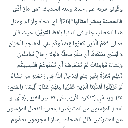
وكُونوا فرقة على حدة. ومنه الحديث: “
من ماز أذًى
)
(
فالحسنة بعشر أمثالها
“
[26]
؛ أي: نحاه وأزاله. ومثل
هذا الخطاب جاء في الدنيا بلفظ
التزيُّل
؛ حيث قال
تعالى: “هُمُ الَّذِينَ كَفَرُوا وَصَدُّوكُمْ عَنِ الْمَسْجِدِ الْحَرَامِ
وَالْهَدْيَ مَعْكُوفًا أَن يَبْلُغَ مَحِلَّهُ وَلَوْلَا رِجَالٌ مُّؤْمِنُونَ
وَنِسَاءٌ مُّؤْمِنَاتٌ لَّمْ تَعْلَمُوهُمْ أَن تَطَئُوهُمْ فَتُصِيبَكُم
مِّنْهُم مَّعَرَّةٌ بِغَيْرِ عِلْمٍ لِّيُدْخِلَ اللَّهُ فِي رَحْمَتِهِ مَن يَشَاءُ
لَوْ
تَزَيَّلُوا
لَعَذَّبْنَا الَّذِينَ كَفَرُوا مِنْهُمْ عَذَابًا أَلِيمًا.” (الفتح:
٢٥). ورد في (تذكرة الأريب في تفسير الغريب): أي لو
امتاز المؤمنون من المشركين؛ بمعنى: انفصل المؤمنون
عن المشركين. قال الضحاك: يمتاز المجرمون بعضُهم