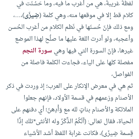
لفظةٌ غريبةٌ، هي من أغرب ما فيه، وما حَسُنَت في
كلام قط إلا في موقعها منه، وهي كلمة (
ضِيزَى
)،…،
ومع ذلك فإنّ حُسنَها في نَظم الكلام من أغرب الحُسن
وأعجبه، ولو أدرت اللغة عليها ما صلُح لهذا الموضع
غيرها، فإنّ السورة التي فيها وهي
سورة النجم
مفصلة كلها على الياء، فجاءت الكلمة فاصلة من
الفواصل،
ثم هي في معرض الإنكار على العرب؛ إذ وردت في ذكر
الأصنام وزعمهم في قسمة الأولاد، فإنهم جعلوا
الملائكة والأصنام بناتٍ لله مع وَأْدِهنّ؛ أي دفنهم على
الحياة، فقال تعالى: (ألَكُمُ الذَّكَرُ وله الأنثى*تلك إذًا
قِسمة ضِيزَى)، فكانت غرابة اللفظ أشد الأشياء