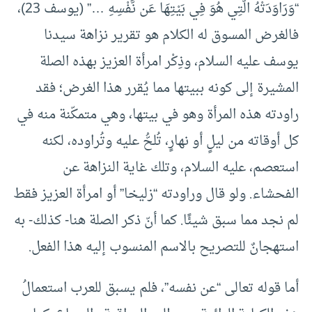
“وَرَاوَدَتْهُ الَّتِي هُوَ فِي بَيْتِهَا عَن نَّفْسِهِ …” (يوسف 23)،
فالغرض المسوق له الكلام هو تقرير نزاهة سيدنا
يوسف عليه السلام، وذِكْر امرأة العزيز بهذه الصلة
المشيرة إلى كونه ببيتها مما يُقرر هذا الغرض؛ فقد
راودته هذه المرأة وهو في بيتها، وهي متمكّنة منه في
كل أوقاته من ليلٍ أو نهارٍ، تُلحُّ عليه وتُراوده، لكنه
استعصم، عليه السلام، وتلك غاية النزاهة عن
الفحشاء. ولو قال وراودته “زليخا” أو امرأة العزيز فقط
لم نجد مما سبق شيئًا. كما أنّ ذكر الصلة هنا- كذلك- به
استهجانٌ للتصريح بالاسم المنسوب إليه هذا الفعل.
أما قوله تعالى “عن نفسه”، فلم يسبق للعرب استعمالُ