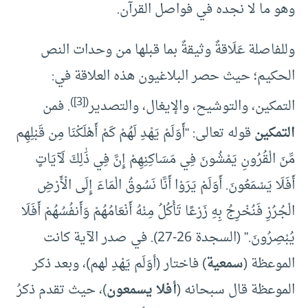
وهو ما لا نجده في فواصل القرآن.
وللفاصلة عَلَاقةٌ وثيقةٌ بما قبلها من وحدات النص
الحكيم؛ حيث حصر البلاغيون هذه العلاقة في:
)
[3]
(
التمكين، والتوشيح، والإيغال، والتصدير
. فمن
التمكين
قوله تعالى: “أَوَلَمْ يَهْدِ لَهُمْ كَمْ أَهْلَكْنَا مِن قَبْلِهِم
مِّنَ الْقُرُونِ يَمْشُونَ فِي مَسَاكِنِهِمْ إِنَّ فِي ذَٰلِكَ لَآيَاتٍ
أَفَلَا يَسْمَعُونَ. أَوَلَمْ يَرَوْا أَنَّا نَسُوقُ الْمَاءَ إِلَى الْأَرْضِ
الْجُرُزِ فَنُخْرِجُ بِهِ زَرْعًا تَأْكُلُ مِنْهُ أَنْعَامُهُمْ وَأَنفُسُهُمْ أَفَلَا
يُبْصِرُونَ.” (السجدة 26-27). في صدر الآية كانت
الموعظة (
سمعية
) فاختار (أوَلَم يَهْدِ لهم)، وبعد ذكر
الموعظة قال سبحانه (
أفلا يسمعون
)، حيث تقدم ذكرُ