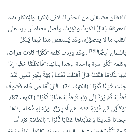
اللفظان مشتقان من الجذر الثلاثي (نكر)، والإنكار ضد
المعرفة؛ يُقالُ أنكرتُ ونَكِرْتُ، وأصل معناه أن يردَ على
القلب ما لا يتصوَّرُه، وقد يُستعمل هذا فيما يُنكَرُ
)
[15]
(
باللسان أيضًا
. وقد وردت كلمة “
نُكْرًا
”
ثلاث مرات
،
وكلمة “
نُكُر
” مرة واحدة، وهذا بيانها: “فَانطَلَقَا حَتَّىٰ إِذَا
لَقِيَا غُلَامًا فَقَتَلَهُ قَالَ أَقَتَلْتَ نَفْسًا زَكِيَّةً بِغَيْرِ نَفْسٍ لَّقَدْ
جِئْتَ شَيْئًا نُّكْرًا.” (الكهف 74). “قَالَ أَمَّا مَن ظَلَمَ فَسَوْفَ
نُعَذِّبُهُ ثُمَّ يُرَدُّ إِلَىٰ رَبِّهِ فَيُعَذِّبُهُ عَذَابًا نُّكْرًا.” (الكهف 87).
“وَكَأَيِّن مِّن قَرْيَةٍ عَتَتْ عَنْ أَمْرِ رَبِّهَا وَرُسُلِهِ فَحَاسَبْنَاهَا
حِسَابًا شَدِيدًا وَعَذَّبْنَاهَا عَذَابًا نُّكْرًا .” (الطلاق 8). أما
كلمة “
نُكُر
” فجاءت في قوله سبحانه: “فَتَوَلَّ عَنْهُمْ يَوْمَ