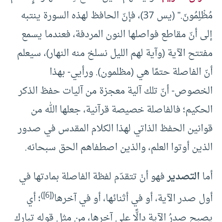
مُظْلِمُونَ.” (يس 37)، فإنّ الحافظ لهذه السورة ينتبه
إلى أنّ مقاطع فواصلها النون المردفة، فعندما يسمع
مفتتح الآية (وآية لهم الليل نسلخ منه النهار)، سيعلم
أنّ الفاصلة حتمًا هي (مظلمون). ورأيي- بهذا
الخصوص- أنّ تلك آلية معجزة من آليات حفظ الذكر
الحكيم؛ فالفاصلة خصيصة قرآنية، جعلها الله من
قوانين الحفظ الذاتي لهذا الكلام المقدس في صدور
الذين أوتوا العلم، والذين اصطفاهم الحق سبحانه.
أما
التصدير
فهو أنْ تتقدّم لفظة الفاصلة بمادتها في
)
[6]
(
أول صدر الآية، أو في أثنائها، أو في آخرها
؛ أي
يصبح صدرُ الآية دالًّا على آخرِها، من مثل قوله تبارك