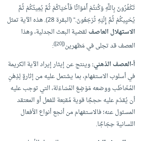
تَكْفُرُونَ بِاللَّهِ وَكُنتُمْ أَمْوَاتًا فَأَحْيَاكُمْ ثُمَّ يُمِيتُكُمْ ثُمَّ
يُحْيِيكُمْ ثُمَّ إِلَيْهِ تُرْجَعُونَ.” (البقرة 28). هذه الآية تمثل
الاستهلال العاصف
لقضية البعث الجدلية، وهذا
)
[20]
(
العصف قد تجلى في مَظهرين
:
أ-
العصف الذهني:
وينتج عن إيثار إيراد الآية الكريمة
في أسلوب الاستفهام، بما يشتمل عليه من إثارةٍ لِذِهْنِ
المُخَاطَب ووضعه مَوْضِعَ المُسَاءَلة، التي توجب عليه
أن يُقدّم عليه حججًا قوية مُقنِعة للفعل أو المعتقد
المسئول عنه؛ فالاستفهام من أنجع أنواع الأفعال
اللسانية حِجَاجًا.