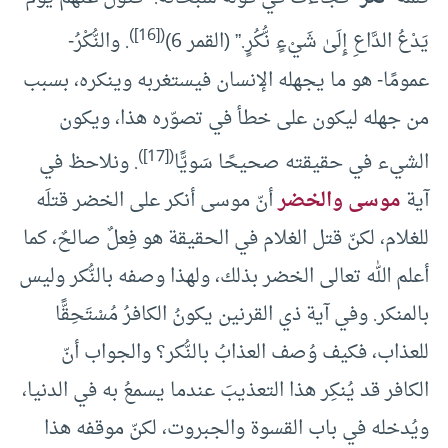
)
[16]
(
يَدْعُ الدَّاعِ إِلَىٰ شَيْءٍ نُّكُرٍ.” (القمر 6)
. والنُّكْرُ-
عمومًا- هو ما يجهله الإنسان فيستغربه وينكره، بسبب
من جهله ليكون على خطأ في تصوّره هذا، ويكون
)
[17]
(
الشيء في حقيقته صحيحًا سَويًّا
. ونلاحظ في
آية
موسى والخضر
أنّ موسى أنكر على الخضر قتلَه
للغلام، لكنّ قتل الغلام في الحقيقة هو فِعلٌ صالحٌ، كما
أعلم الله تعالى الخضر بذلك، ولهذا وصفه بالنُّكر وليس
بالمنكر. وفي آية ذي القرنين يكونُ الكافرُ مُسْتَحِقًّا
للعذاب، فكيف وُصف العذابُ بالنُّكر؟ والجواب أنّ
الكافر قد يُنكِر هذا التعذيبَ عندما يسمعُ به في الدنيا،
ويُدخله في باب القسوة والجبروت، لكنّ موقفه هذا