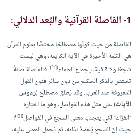
1- الفاصلة القرآنية والبُعد الدلالي:
الفاصلة من حيث كونُها مصطلحًا مختصًّا بعلوم القرآن
هي الكلمة الأخيرة في الآية الكريمة، وهي ليست
)
[1]
(
سَجعًا ولا قافية، بإجماع العلماء
، فالفاصلة صفةٌ
تختص بالذكر الحكيم من دون سائر فنون القول
المعروفة عند العرب. وقد يُطلق مصطلح (
رءوس
الآيات
) على مثل هذه الفواصل، وهو ما اختاره
)
[2]
(
“الفرّاء” لكي يتجنب معنى السجع في الفواصل
؛
حيث إنّ السجع يُقصَدُ لذاته، ثم يُحمل المعنى عليه،