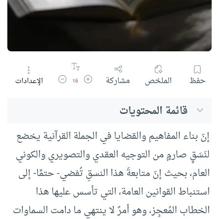
زيادة حجم الخط
تقليل حجم الخط
حفظ
الملخص
مشاركة
الإعدادات
16
قائمة المحتويات
إنّ بناء المفاهيم والقضايا في الجملة القرآنية يخضع
لنَسَقٍ صارمٍ من التوجيه العقدي والتصويري والكوني
العام، بحيث إنّ متابعةَ هذا النسقِ تُفضي- حتمًا- إلى
استنباط القوانين العامة، التي تأسس عليها هذا
الخطاب المُعجِز، وهو أمرٌ لا ينتهي ما دامت السماوات