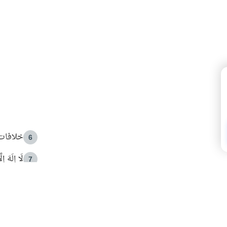
خلافات 
6
لَا إِلَهَ إ
7
الهدي ا
8
 الأمير الوالد والشيخ القرضاوي
فضل الا
9
ون مصادرة حقهم في التجربة؟
محاولة 
10