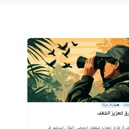
مات
مهارات حياة
اكتشف 3 طرق لتعزيز شغفك: احتضن الملل، استثمر في