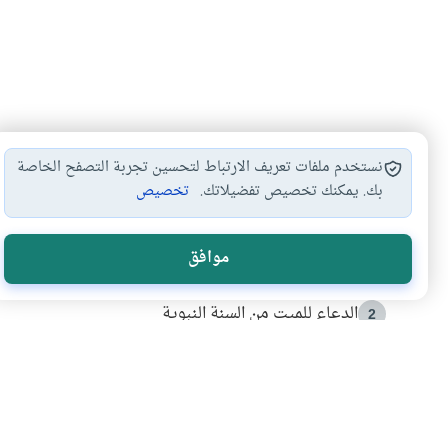
نستخدم ملفات تعريف الارتباط لتحسين تجربة التصفح الخاصة
بك. يمكنك تخصيص تفضيلاتك.
تخصيص
الأكثر قراءة
موافق
أدعية من السنة النبوية
1
الدعاء للميت من السنة النبوية
2
كيف ينفي النظم القرآني تحريف قصة أصحاب الفيل؟
3
شهادة للتاريخ.. المرواني يحكي قصة “إسلام أون لاين” مع
4
التربية الأسرية وبناء الاستقلال .. كيف ندعم أبناءنا د
5