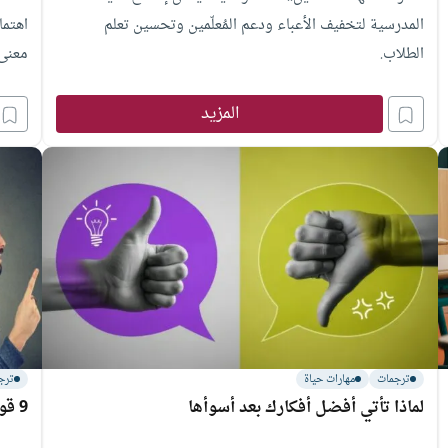
المدرسية لتخفيف الأعباء ودعم المُعلّمين وتحسين تعلم
اهتما
الطلاب.
معنى 
المزيد
ترجمات
مهارات حياة
ترج
لماذا تأتي أفضل أفكارك بعد أسوأها
9 قواعد “كونفوشيوسية” للذكاء العاطفي في العمل