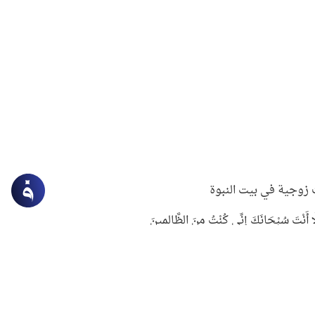
زوجية في بيت النبوة
ِلَّا أَنْتَ سُبْحَانَكَ إِنِّي كُنْتُ مِنَ الظَّالِمِينَ
لنبوي في التعامل مع حر الصيف
ستغفار
سرقة جابر بن حيان