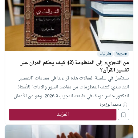
شريعة
قرآنيات
من التجزيء إلى المنظومة (2): كيف يحكم القرآن على
تفسير القرآن؟
نستكمل في سلسلة المقالات هذه قراءتنا في مقدمات “التفسير
المقاصدي: كشف المنظومات من مقاصد السور والآيات” للأستاذ
الدكتور جاسر عودة، في طبعته التجريبية 2026، وهو من الأعمال
التي تنطلق من أصل حاكم واضح: القرآن الكريم هو المرجع الأعلى
محمد أبوزهرة
المزيد
في تفسير القرآن، وأن أي قراءة لا تنطلق من كليات الكتاب
ومقاصده ستظل معرضة للتجزئة أو التناقض أو التبرير.