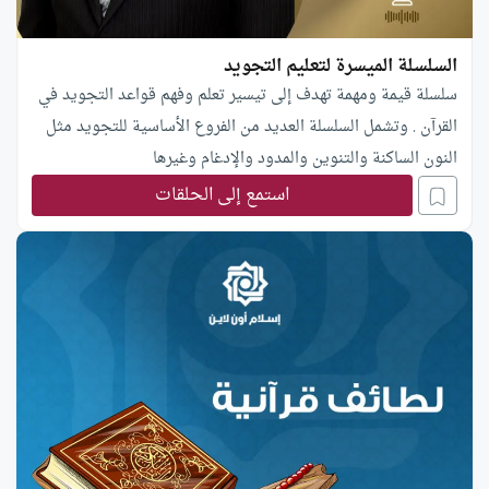
السلسلة الميسرة لتعليم التجويد
سلسلة قيمة ومهمة تهدف إلى تيسير تعلم وفهم قواعد التجويد في
القرآن . وتشمل السلسلة العديد من الفروع الأساسية للتجويد مثل
النون الساكنة والتنوين والمدود والإدغام وغيرها
استمع إلى الحلقات