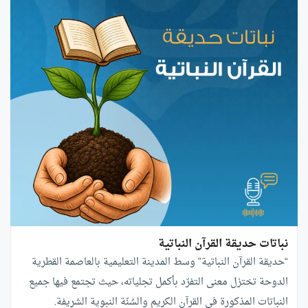
نباتات حديقة القرآن النباتية
“حديقة القرآن النباتية” وسط المدينة التعليمية بالعاصمة القطرية
الدوحة تختزل معنى التفرّد بأكمل تجلياته، حيث تجتمع فيها جميع
النباتات المذكورة في القرآن الكريم والسُنّة النبوية الشريفة.