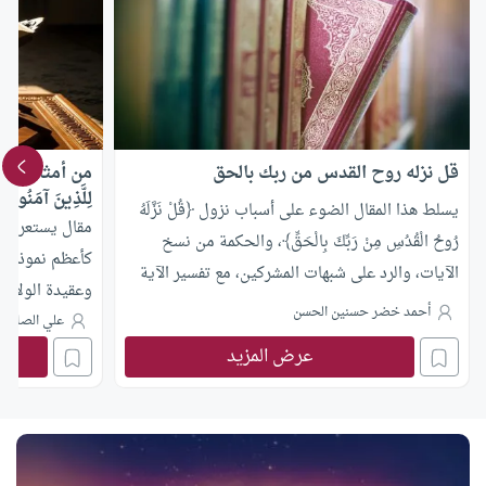
قل نزله روح القدس من ربك بالحق
من أمثال القرآن 
لِلَّذِينَ آمَنُوا 
يسلط هذا المقال الضوء على أسباب نزول ﴿قُلْ نَزَّلَهُ
مقال يستعرض ق
رُوحُ الْقُدُسِ مِنْ رَبِّكَ بِالْحَقِّ﴾، والحكمة من نسخ
كأعظم نموذج قر
الآيات، والرد على شبهات المشركين، مع تفسير الآية
وعقيدة الولاء و
وتبيان دلالات التثبيت والهدى للمؤمنين
أحمد خضر حسنين الحسن
علي الصلابي
عرض المزيد