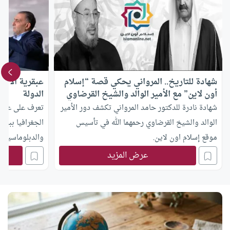
شهادة للتاريخ.. المرواني يحكي قصة “إسلام
عبقرية الأمير
أون لاين” مع الأمير الوالد والشيخ القرضاوي
الدولة
شهادة نادرة للدكتور حامد المرواني تكشف دور الأمير
تعرف على عبقري
الوالد والشيخ القرضاوي رحمهما الله في تأسيس
الجغرافيا ببناء
موقع إسلام اون لاين.
والدبلوماسية ا
عرض المزيد