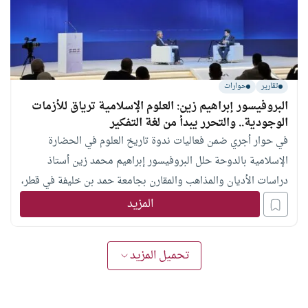
تقارير
حوارات
البروفيسور إبراهيم زين: العلوم الإسلامية ترياق للأزمات
الوجودية.. والتحرر يبدأ من لغة التفكير
في حوار أجري ضمن فعاليات ندوة تاريخ العلوم في الحضارة
الإسلامية بالدوحة حلل البروفيسور إبراهيم محمد زين أستاذ
دراسات الأديان والمذاهب والمقارن بجامعة حمد بن خليفة في قطر،
جذور الأزمة الثقافية المعاصرة؛ من خطيئة فصل الأخلاق عن
المزيد
الاقتصاد، إلى معضلة الاعتماد على لغة أجنبية في التعليم، وكيف
يمكن للمفهوم الإسلامي لـ «الغيرية» وعمارة الأرض أن ينقذ الكوكب؟
تحميل المزيد
ولماذا رفض أسلافنا ترجمة المسرح اليوناني التراجيدي بينما برعوا
في استيعاب علوم الكون؟