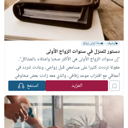
أرشيف
سنة اولى زواج
دستور للمنزل في سنوات الزواج الأولى
"إن سنوات الزواج الأولى هي الأكثر صخبا وامتلاء بالمشاكل"..
مقولة ترددت كثيرا على مسامعي قبل زواجي، وعادت تتردد في
أعماقي مع اقتراب موعد زفافي، والذي معه زادت بعض مخاوفي
التي ربما لم تكن من الزواج نفسه وإنما من كل الأحداث المصاحبة
المزيد
استمع
له.